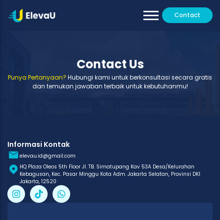
Contact
Our Tutors
All Programs
Contact Us
Testimoni
Punya Pertanyaan?
Hubungi kami untuk berkonsultasi secara gratis
dan temukan jawaban terbaik untuk kebutuhanmu!
Informasi Kontak
elevau.id@gmail.com
HQ Plaza Oleos 5th Floor Jl. TB. Simatupang Kav 53A Desa/Kelurahan
Kebagusan, Kec. Pasar Minggu Kota Adm. Jakarta Selatan, Provinsi DKI
Jakarta, 12520