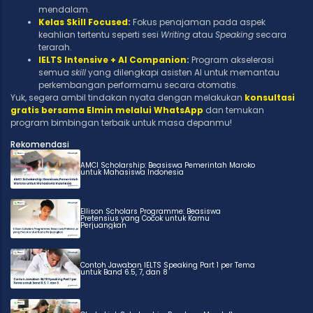
mendalam.
Kelas Skill Focused
:
Fokus penajaman pada aspek
keahlian tertentu seperti sesi
Writing
atau
Speaking
secara
terarah.
IELTS Intensive + AI Companion
:
Program akselerasi
semua
skill
yang dilengkapi asisten AI untuk memantau
perkembangan performamu secara otomatis.
Yuk, segera ambil tindakan nyata dengan melakukan
konsultasi
gratis bersama Elmin melalui WhatsApp
dan temukan
program bimbingan terbaik untuk masa depanmu!
Rekomendasi
AMCI Scholarship: Beasiswa Pemerintah Maroko
untuk Mahasiswa Indonesia
Ellison Scholars Programme: Beasiswa
Pretensius yang Cocok untuk Kamu
Perjuangkan
Contoh Jawaban IELTS Speaking Part 1 per Tema
untuk Band 6.5, 7, dan 8