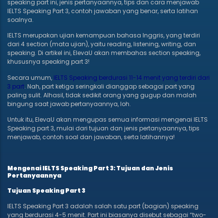
speaking part ini, jenis pertanyaannya, tips dan cara menjawab
IELTS Speaking Part 3, contoh jawaban yang benar, serta latihan
soalnya.
IELTS merupakan ujian kemampuan bahasa Inggris, yang terdiri
dari 4 section (mata ujian), yaitu reading, listening, writing, dan
speaking. Di artikel ini, ElevaU akan membahas section speaking,
khususnya speaking part 3!
Secara umum,
IELTS Speaking berdurasi 11-14 menit yang terdiri dari
3 part
. Nah, part ketiga seringkali dianggap sebagai part yang
paling sulit. Alhasil, tidak sedikit orang yang gugup dan malah
bingung saat jawab pertanyaannya, loh.
Untuk itu, ElevaU akan mengupas semua informasi mengenai IELTS
Speaking part 3, mulai dari tujuan dan jenis pertanyaannya, tips
menjawab, contoh soal dan jawaban, serta latihannya!
Mengenai IELTS Speaking Part 3: Tujuan dan Jenis
Pertanyaannya
Tujuan Speaking Part 3
IELTS Speaking Part 3 adalah salah satu part (bagian) speaking
yang berdurasi 4-5 menit. Part ini biasanya disebut sebagai “two-