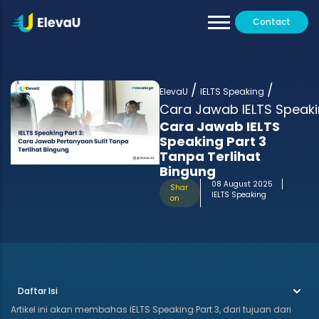
Contact
Our Tutors
All Programs
/
/
Testimoni
ElevaU
IELTS Speaking
Cara Jawab IELTS Speaki
Cara Jawab IELTS
Speaking Part 3
Tanpa Terlihat
Bingung
08 August 2025
Shar
IELTS Speaking
on
Daftar Isi
Artikel ini akan membahas IELTS Speaking Part 3, dari tujuan dari