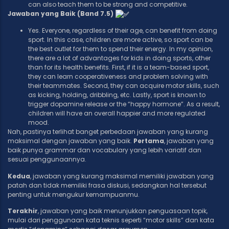
can also teach them to be strong and competitive.
Jawaban yang Baik (Band 7.5)
Yes. Everyone, regardless of their age, can benefit from doing
sport. In this case, children are more active, so sport can be
the best outlet for them to spend their energy. In my opinion,
there are a lot of advantages for kids in doing sports, other
than for its health benefits. First, if it is a team-based sport,
they can learn cooperativeness and problem solving with
their teammates. Second, they can acquire motor skills, such
as kicking, holding, dribbling, etc. Lastly, sport is known to
trigger dopamine release or the “happy hormone”. As a result,
children will have an overall happier and more regulated
mood.
Nah, pastinya terlihat banget perbedaan jawaban yang kurang
maksimal dengan jawaban yang baik.
Pertama
, jawaban yang
baik punya grammar dan vocabulary yang lebih variatif dan
sesuai penggunaannya.
Kedua
, jawaban yang kurang maksimal memiliki jawaban yang
patah dan tidak memiliki frasa diskusi, sedangkan hal tersebut
penting untuk mengukur kemampuanmu.
Terakhir
, jawaban yang baik menunjukkan penguasaan topik,
mulai dari penggunaan kata teknis seperti “motor skills” dan kata