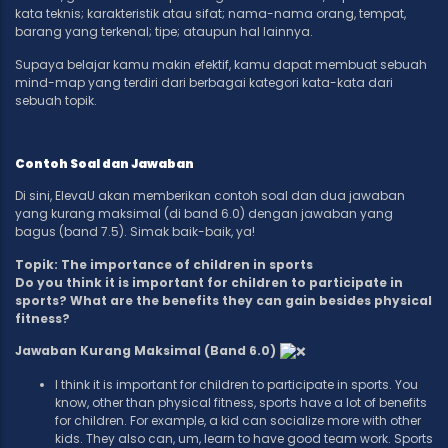
kata teknis; karakteristik atau sifat; nama-nama orang, tempat,
barang yang terkenal; tipe; ataupun hal lainnya.
Supaya belajar kamu makin efektif, kamu dapat membuat sebuah
mind-map yang terdiri dari berbagai kategori kata-kata dari
sebuah topik.
Contoh Soal dan Jawaban
Di sini, ElevaU akan memberikan contoh soal dan dua jawaban
yang kurang maksimal (di band 6.0) dengan jawaban yang
bagus (band 7.5). Simak baik-baik, ya!
Topik: The importance of children in sports
Do you think it is important for children to participate in
sports? What are the benefits they can gain besides physical
fitness?
Jawaban Kurang Maksimal (Band 6.0)
I think it is important for children to participate in sports. You
know, other than physical fitness, sports have a lot of benefits
for children. For example, a kid can socialize more with other
kids. They also can, um, learn to have good team work. Sports