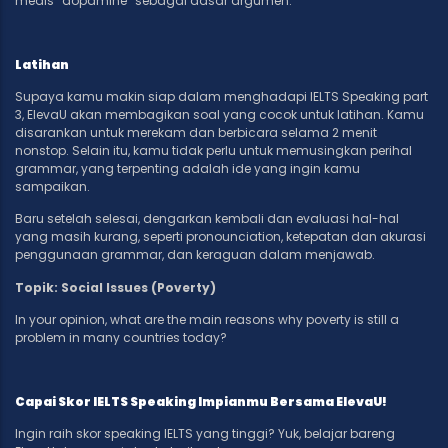
medis “dopamine” sebagai dasar argumen.
Latihan
Supaya kamu makin siap dalam menghadapi IELTS Speaking part
3, ElevaU akan membagikan soal yang cocok untuk latihan. Kamu
disarankan untuk merekam dan berbicara selama 2 menit
nonstop. Selain itu, kamu tidak perlu untuk memusingkan perihal
grammar, yang terpenting adalah ide yang ingin kamu
sampaikan.
Baru setelah selesai, dengarkan kembali dan evaluasi hal-hal
yang masih kurang, seperti pronounciation, ketepatan dan akurasi
penggunaan grammar, dan keraguan dalam menjawab.
Topik: Social Issues (Poverty)
In your opinion, what are the main reasons why poverty is still a
problem in many countries today?
Capai Skor IELTS Speaking Impianmu Bersama ElevaU!
Ingin raih skor speaking IELTS yang tinggi? Yuk, belajar bareng