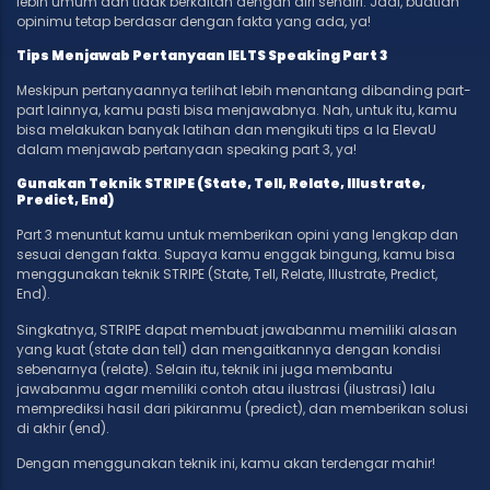
lebih umum dan tidak berkaitan dengan diri sendiri. Jadi, buatlah
opinimu tetap berdasar dengan fakta yang ada, ya!
Tips Menjawab Pertanyaan IELTS Speaking Part 3
Meskipun pertanyaannya terlihat lebih menantang dibanding part-
part lainnya, kamu pasti bisa menjawabnya. Nah, untuk itu, kamu
bisa melakukan banyak latihan dan mengikuti tips a la ElevaU
dalam menjawab pertanyaan speaking part 3, ya!
Gunakan Teknik STRIPE (State, Tell, Relate, Illustrate,
Predict, End)
Part 3 menuntut kamu untuk memberikan opini yang lengkap dan
sesuai dengan fakta. Supaya kamu enggak bingung, kamu bisa
menggunakan teknik STRIPE (State, Tell, Relate, Illustrate, Predict,
End).
Singkatnya, STRIPE dapat membuat jawabanmu memiliki alasan
yang kuat (state dan tell) dan mengaitkannya dengan kondisi
sebenarnya (relate). Selain itu, teknik ini juga membantu
jawabanmu agar memiliki contoh atau ilustrasi (ilustrasi) lalu
memprediksi hasil dari pikiranmu (predict), dan memberikan solusi
di akhir (end).
Dengan menggunakan teknik ini, kamu akan terdengar mahir!