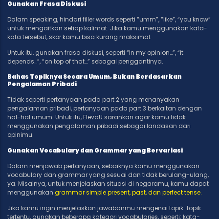
Gunakan Frasa Diskusi
Dalam speaking, hindari filler words seperti “umm”, “like”, “you know”
untuk mengaitkan setiap kalimat. Jika kamu menggunakan kata-
kata tersebut, skor kamu bisa kurang maksimal.
Untuk itu, gunakan frasa diskusi, seperti “In my opinion…”, “it
depends…”, “on top of that…” sebagai penggantinya.
Bahas Topiknya Secara Umum, Bukan Berdasarkan
Pengalaman Pribadi
Tidak seperti pertanyaan pada part 2 yang menanyakan
pengalaman pribadi, pertanyaan pada part 3 berkaitan dengan
hal-hal umum. Untuk itu, ElevaU sarankan agar kamu tidak
menggunakan pengalaman pribadi sebagai landasan dari
opinimu.
Gunakan Vocabulary dan Grammar yang Bervariasi
Dalam menjawab pertanyaan, sebaiknya kamu menggunakan
vocabulary dan grammar yang sesuai dan tidak berulang-ulang,
ya. Misalnya, untuk menjelaskan situasi di negaramu, kamu dapat
menggunakan
grammar simple present, past, dan perfect tense.
Jika kamu ingin menjelaskan jawabanmu mengenai topik-topik
tertentu, gunakan beberapa kategori vocabularies, seperti: kata-