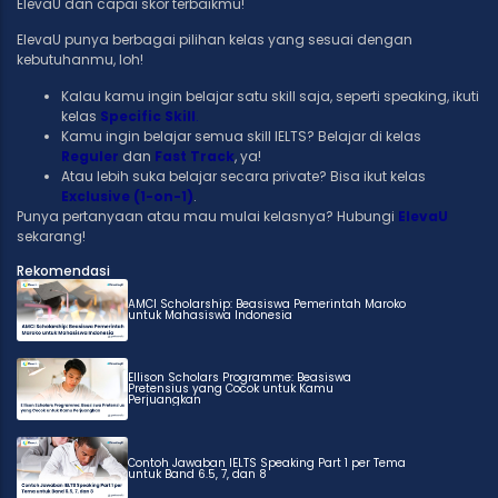
ElevaU dan capai skor terbaikmu!
ElevaU punya berbagai pilihan kelas yang sesuai dengan
kebutuhanmu, loh!
Kalau kamu ingin belajar satu skill saja, seperti speaking, ikuti
kelas
Specific Skill
.
Kamu ingin belajar semua skill IELTS? Belajar di kelas
Reguler
dan
Fast Track
, ya!
Atau lebih suka belajar secara private? Bisa ikut kelas
Exclusive (1-on-1)
.
Punya pertanyaan atau mau mulai kelasnya? Hubungi
ElevaU
sekarang!
Rekomendasi
AMCI Scholarship: Beasiswa Pemerintah Maroko
untuk Mahasiswa Indonesia
Ellison Scholars Programme: Beasiswa
Pretensius yang Cocok untuk Kamu
Perjuangkan
Contoh Jawaban IELTS Speaking Part 1 per Tema
untuk Band 6.5, 7, dan 8