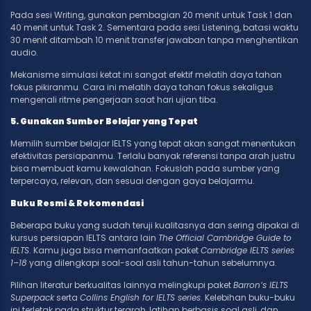
Pada sesi Writing, gunakan pembagian 20 menit untuk Task 1 dan
40 menit untuk Task 2. Sementara pada sesi Listening, batasi waktu
30 menit ditambah 10 menit transfer jawaban tanpa menghentikan
audio.
Mekanisme simulasi ketat ini sangat efektif melatih daya tahan
fokus pikiranmu. Cara ini melatih daya tahan fokus sekaligus
mengenali ritme pengerjaan saat hari ujian tiba.
5. Gunakan Sumber Belajar yang Tepat
Memilih sumber belajar IELTS yang tepat akan sangat menentukan
efektivitas persiapanmu. Terlalu banyak referensi tanpa arah justru
bisa membuat kamu kewalahan. Fokuslah pada sumber yang
terpercaya, relevan, dan sesuai dengan gaya belajarmu.
Buku Resmi & Rekomendasi
Beberapa buku yang sudah teruji kualitasnya dan sering dipakai di
kursus persiapan IELTS antara lain
The Official Cambridge Guide to
IELTS
. Kamu juga bisa memanfaatkan paket
Cambridge IELTS series
1–18
yang dilengkapi soal-soal asli tahun-tahun sebelumnya.
Pilihan literatur berkualitas lainnya melingkupi paket
Barron’s IELTS
Superpack
serta
Collins English for IELTS series
. Kelebihan buku-buku
ini terletak pada struktur terarah, latihan berbasis soal asli, dan