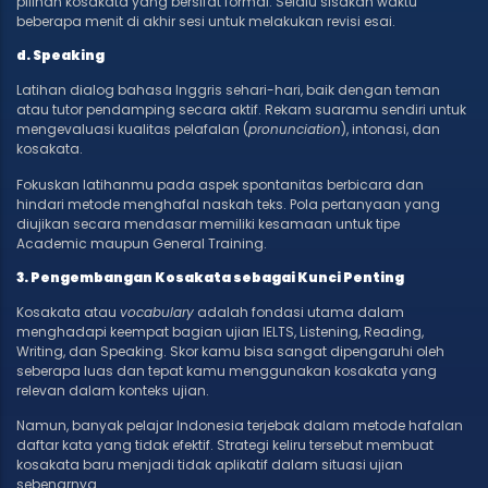
pilihan kosakata yang bersifat formal. Selalu sisakan waktu
beberapa menit di akhir sesi untuk melakukan revisi esai.
d. Speaking
Latihan dialog bahasa Inggris sehari-hari, baik dengan teman
atau tutor pendamping secara aktif. Rekam suaramu sendiri untuk
mengevaluasi kualitas pelafalan (
pronunciation
), intonasi, dan
kosakata.
Fokuskan latihanmu pada aspek spontanitas berbicara dan
hindari metode menghafal naskah teks. Pola pertanyaan yang
diujikan secara mendasar memiliki kesamaan untuk tipe
Academic maupun General Training.
3. Pengembangan Kosakata sebagai Kunci Penting
Kosakata atau
vocabulary
adalah fondasi utama dalam
menghadapi keempat bagian ujian IELTS, Listening, Reading,
Writing, dan Speaking. Skor kamu bisa sangat dipengaruhi oleh
seberapa luas dan tepat kamu menggunakan kosakata yang
relevan dalam konteks ujian.
Namun, banyak pelajar Indonesia terjebak dalam metode hafalan
daftar kata yang tidak efektif. Strategi keliru tersebut membuat
kosakata baru menjadi tidak aplikatif dalam situasi ujian
sebenarnya.