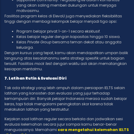
yang akan saling memberi dukungan untuk menjaga
motivasimu.
Fasilitas program kelas di ElevaU juga menyediakan fleksibilitas
tinggi dengan membagi kelompok belajar menjadi tiga opsi:
Program belajar privat 1-on-1 secara eksklusif.
Kelas belajar reguler dengan kapasitas hingga 10 siswa.
Kelas
Private Group
bersama teman dekat atau anggota
keluarga.
Dengan kursus yang tepat, kamu akan mendapatkan umpan balik
langsung atas kesalahanmu serta strategi spesifik untuk bagian
tersulit. Fasilitas
mock test
dengan waktu asli akan mematangkan
kesiapan mentalmu.
7. Latihan Rutin & Evaluasi Diri
Tak ada strategi yang lebih ampuh dalam persiapan IELTS selain
latihan yang konsisten dan evaluasi yang jujur terhadap
kemampuan diri. Banyak pelajar Indonesia merasa sudah belajar
keras, tapi tidak mengalami peningkatan skor karena tidak
melakukan latihan yang terstruktur.
Kerjakan soal latihan reguler secara berkala dan jadwalkan sesi
evaluasi kelemahan secara jujur sampai kamu benar-benar
menguasainya. Memahami
cara mengetahui kelemahan IELTS