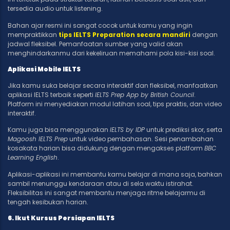
tersedia audio untuk listening.
Bahan ajar resmi ini sangat cocok untuk kamu yang ingin
mempraktikkan
tips IELTS Preparation secara mandiri
dengan
jadwal fleksibel. Pemanfaatan sumber yang valid akan
menghindarkanmu dari kekeliruan memahami pola kisi-kisi soal.
Aplikasi Mobile IELTS
Jika kamu suka belajar secara interaktif dan fleksibel, manfaatkan
aplikasi IELTS terbaik seperti
IELTS Prep App by British Council
.
Platform ini menyediakan modul latihan soal, tips praktis, dan video
interaktif.
Kamu juga bisa menggunakan
IELTS by IDP
untuk prediksi skor, serta
Magoosh IELTS Prep
untuk video pembahasan. Sesi penambahan
kosakata harian bisa didukung dengan mengakses platform
BBC
Learning English
.
Aplikasi-aplikasi ini membantu kamu belajar di mana saja, bahkan
sambil menunggu kendaraan atau di sela waktu istirahat.
Fleksibilitas ini sangat membantu menjaga ritme belajarmu di
tengah kesibukan harian.
6. Ikut Kursus Persiapan IELTS