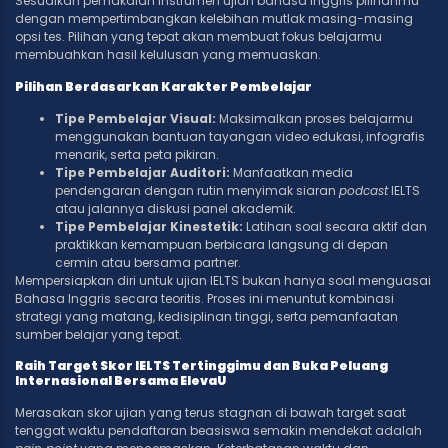
Sesuaikan pemakaian instrumen ujian bahasa Inggris pilihanmu
dengan mempertimbangkan kelebihan mutlak masing-masing
opsi tes. Pilihan yang tepat akan membuat fokus belajarmu
membuahkan hasil kelulusan yang memuaskan.
Pilihan Berdasarkan Karakter Pembelajar
Tipe Pembelajar Visual:
Maksimalkan proses belajarmu
menggunakan bantuan tayangan video edukasi, infografis
menarik, serta peta pikiran.
Tipe Pembelajar Auditori:
Manfaatkan media
pendengaran dengan rutin menyimak siaran
podcast
IELTS
atau jalannya diskusi panel akademik.
Tipe Pembelajar Kinestetik:
Latihan soal secara aktif dan
praktikkan kemampuan berbicara langsung di depan
cermin atau bersama partner.
Mempersiapkan diri untuk ujian IELTS bukan hanya soal menguasai
Bahasa Inggris secara teoritis. Proses ini menuntut kombinasi
strategi yang matang, kedisiplinan tinggi, serta pemanfaatan
sumber belajar yang tepat.
Raih Target Skor IELTS Tertinggimu dan Buka Peluang
Internasional Bersama ElevaU
Merasakan skor ujian yang terus stagnan di bawah target saat
tenggat waktu pendaftaran beasiswa semakin mendekat adalah