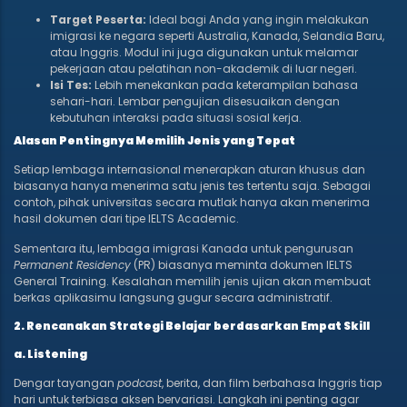
Target Peserta:
Ideal bagi Anda yang ingin melakukan
imigrasi ke negara seperti Australia, Kanada, Selandia Baru,
atau Inggris. Modul ini juga digunakan untuk melamar
pekerjaan atau pelatihan non-akademik di luar negeri.
Isi Tes:
Lebih menekankan pada keterampilan bahasa
sehari-hari. Lembar pengujian disesuaikan dengan
kebutuhan interaksi pada situasi sosial kerja.
Alasan Pentingnya Memilih Jenis yang Tepat
Setiap lembaga internasional menerapkan aturan khusus dan
biasanya hanya menerima satu jenis tes tertentu saja. Sebagai
contoh, pihak universitas secara mutlak hanya akan menerima
hasil dokumen dari tipe IELTS Academic.
Sementara itu, lembaga imigrasi Kanada untuk pengurusan
Permanent Residency
(PR) biasanya meminta dokumen IELTS
General Training. Kesalahan memilih jenis ujian akan membuat
berkas aplikasimu langsung gugur secara administratif.
2. Rencanakan Strategi Belajar berdasarkan Empat Skill
a. Listening
Dengar tayangan
podcast
, berita, dan film berbahasa Inggris tiap
hari untuk terbiasa aksen bervariasi. Langkah ini penting agar