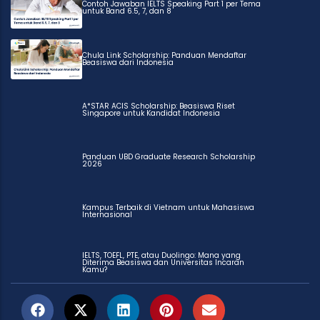
Contoh Jawaban IELTS Speaking Part 1 per Tema
untuk Band 6.5, 7, dan 8
Chula Link Scholarship: Panduan Mendaftar
Beasiswa dari Indonesia
A*STAR ACIS Scholarship: Beasiswa Riset
Singapore untuk Kandidat Indonesia
Panduan UBD Graduate Research Scholarship
2026
Kampus Terbaik di Vietnam untuk Mahasiswa
Internasional
IELTS, TOEFL, PTE, atau Duolingo: Mana yang
Diterima Beasiswa dan Universitas Incaran
Kamu?