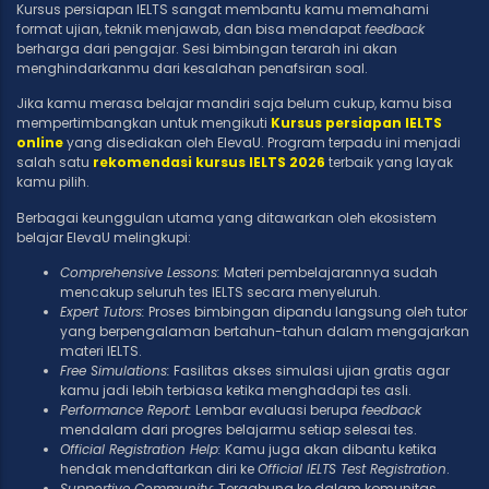
Kursus persiapan IELTS sangat membantu kamu memahami
format ujian, teknik menjawab, dan bisa mendapat
feedback
berharga dari pengajar. Sesi bimbingan terarah ini akan
menghindarkanmu dari kesalahan penafsiran soal.
Jika kamu merasa belajar mandiri saja belum cukup, kamu bisa
mempertimbangkan untuk mengikuti
Kursus persiapan IELTS
online
yang disediakan oleh ElevaU. Program terpadu ini menjadi
salah satu
rekomendasi kursus IELTS 2026
terbaik yang layak
kamu pilih.
Berbagai keunggulan utama yang ditawarkan oleh ekosistem
belajar ElevaU melingkupi:
Comprehensive Lessons:
Materi pembelajarannya sudah
mencakup seluruh tes IELTS secara menyeluruh.
Expert Tutors:
Proses bimbingan dipandu langsung oleh tutor
yang berpengalaman bertahun-tahun dalam mengajarkan
materi IELTS.
Free Simulations:
Fasilitas akses simulasi ujian gratis agar
kamu jadi lebih terbiasa ketika menghadapi tes asli.
Performance Report:
Lembar evaluasi berupa
feedback
mendalam dari progres belajarmu setiap selesai tes.
Official Registration Help:
Kamu juga akan dibantu ketika
hendak mendaftarkan diri ke
Official IELTS Test Registration
.
Supportive Community:
Tergabung ke dalam komunitas