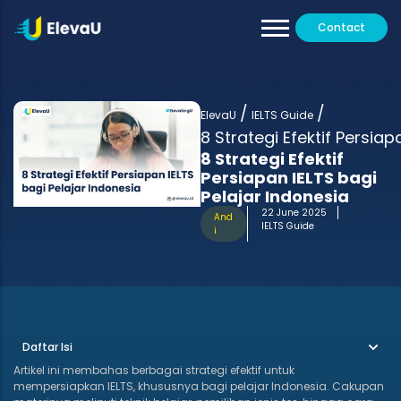
Contact
Our Tutors
All Programs
/
/
Testimoni
ElevaU
IELTS Guide
8 Strategi Efektif Persiap
8 Strategi Efektif
Persiapan IELTS bagi
Pelajar Indonesia
22 June 2025
And
IELTS Guide
i
Daftar Isi
Artikel ini membahas berbagai strategi efektif untuk
mempersiapkan IELTS, khususnya bagi pelajar Indonesia. Cakupan