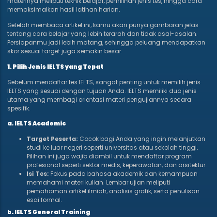
materinya meliputi teknik belajar, pemilihan jenis tes, hingga cara
memaksimalkan hasil latihan harian.
Setelah membaca artikel ini, kamu akan punya gambaran jelas
tentang cara belajar yang lebih terarah dan tidak asal-asalan.
Persiapanmu jadi lebih matang, sehingga peluang mendapatkan
skor sesuai target juga semakin besar.
1. Pilih Jenis IELTS yang Tepat
Sebelum mendaftar tes IELTS, sangat penting untuk memilih jenis
IELTS yang sesuai dengan tujuan Anda. IELTS memiliki dua jenis
utama yang membagi orientasi materi pengujiannya secara
spesifik.
a. IELTS Academic
Target Peserta:
Cocok bagi Anda yang ingin melanjutkan
studi ke luar negeri seperti universitas atau sekolah tinggi.
Pilihan ini juga wajib diambil untuk mendaftar program
profesional seperti sektor medis, keperawatan, dan arsitektur.
Isi Tes:
Fokus pada bahasa akademik dan kemampuan
memahami materi kuliah. Lembar ujian meliputi
pemahaman artikel ilmiah, analisis grafik, serta penulisan
esai formal.
b. IELTS General Training