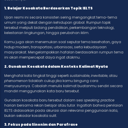
1. Belajar Kosakata Berdasarkan Topik IELTS
Ujian resmi ini secara konsisten sering mengangkat tema-tema
umum yang dekat dengan kehidupan global. Rumpun topik
tersebut meliputi bidang pendidikan, perkembangan teknologi,
kelestarian lingkungan, hingga perubahan iklim.
Kamu juga akan menemukan soal seputar tema kesehatan, gaya
hidup modern, transportasi, urbanisasi, serta kebudayaan
masyarakat. Mengelompokkan hafalan berdasarkan rumpun tema
ini akan mempercepat daya ingat otakmu.
2. Gunakan Kosakata dalam Konteks Kalimat Nyata
Menghafal kata tingkat tinggi seperti
sustainable
,
inevitable
, atau
phenomenon
tidaklah cukup jika kamu bingung cara
menyusunnya. Cobalah menulis kalimat buatanmu sendiri secara
mandiri menggunakan kata baru tersebut.
Gunakan kosakata baru tersebut dalam sesi
speaking practice
harian bersama rekan belajar atau tutor. Ingatlah bahwa penilaian
IELTS didasarkan pada akurasi dan relevansi penggunaan kata,
bukan sekadar kosakata sulit.
3. Fokus pada Sinonim dan Parafrase