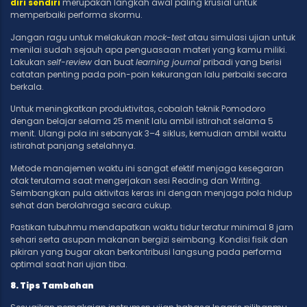
diri sendiri
merupakan langkah awal paling krusial untuk
memperbaiki performa skormu.
Jangan ragu untuk melakukan
mock-test
atau simulasi ujian untuk
menilai sudah sejauh apa penguasaan materi yang kamu miliki.
Lakukan
self-review
dan buat
learning journal
pribadi yang berisi
catatan penting pada poin-poin kekurangan lalu perbaiki secara
berkala.
Untuk meningkatkan produktivitas, cobalah teknik Pomodoro
dengan belajar selama 25 menit lalu ambil istirahat selama 5
menit. Ulangi pola ini sebanyak 3–4 siklus, kemudian ambil waktu
istirahat panjang setelahnya.
Metode manajemen waktu ini sangat efektif menjaga kesegaran
otak terutama saat mengerjakan sesi Reading dan Writing.
Seimbangkan pula aktivitas keras ini dengan menjaga pola hidup
sehat dan berolahraga secara cukup.
Pastikan tubuhmu mendapatkan waktu tidur teratur minimal 8 jam
sehari serta asupan makanan bergizi seimbang. Kondisi fisik dan
pikiran yang bugar akan berkontribusi langsung pada performa
optimal saat hari ujian tiba.
8. Tips Tambahan