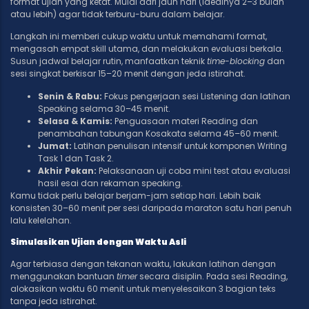
format ujian yang ketat. Mulai dari jauh hari (idealnya 2–3 bulan
atau lebih) agar tidak terburu-buru dalam belajar.
Langkah ini memberi cukup waktu untuk memahami format,
mengasah empat skill utama, dan melakukan evaluasi berkala.
Susun jadwal belajar rutin, manfaatkan teknik
time-blocking
dan
sesi singkat berkisar 15–20 menit dengan jeda istirahat.
Senin & Rabu:
Fokus pengerjaan sesi Listening dan latihan
Speaking selama 30–45 menit.
Selasa & Kamis:
Penguasaan materi Reading dan
penambahan tabungan Kosakata selama 45–60 menit.
Jumat:
Latihan penulisan intensif untuk komponen Writing
Task 1 dan Task 2.
Akhir Pekan:
Pelaksanaan uji coba mini test atau evaluasi
hasil esai dan rekaman speaking.
Kamu tidak perlu belajar berjam-jam setiap hari. Lebih baik
konsisten 30–60 menit per sesi daripada maraton satu hari penuh
lalu kelelahan.
Simulasikan Ujian dengan Waktu Asli
Agar terbiasa dengan tekanan waktu, lakukan latihan dengan
menggunakan bantuan
timer
secara disiplin. Pada sesi Reading,
alokasikan waktu 60 menit untuk menyelesaikan 3 bagian teks
tanpa jeda istirahat.