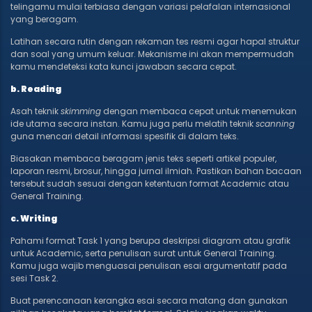
telingamu mulai terbiasa dengan variasi pelafalan internasional
yang beragam.
Latihan secara rutin dengan rekaman tes resmi agar hapal struktur
dan soal yang umum keluar. Mekanisme ini akan mempermudah
kamu mendeteksi kata kunci jawaban secara cepat.
b. Reading
Asah teknik
skimming
dengan membaca cepat untuk menemukan
ide utama secara instan. Kamu juga perlu melatih teknik
scanning
guna mencari detail informasi spesifik di dalam teks.
Biasakan membaca beragam jenis teks seperti artikel populer,
laporan resmi, brosur, hingga jurnal ilmiah. Pastikan bahan bacaan
tersebut sudah sesuai dengan ketentuan format Academic atau
General Training.
c. Writing
Pahami format Task 1 yang berupa deskripsi diagram atau grafik
untuk Academic, serta penulisan surat untuk General Training.
Kamu juga wajib menguasai penulisan esai argumentatif pada
sesi Task 2.
Buat perencanaan kerangka esai secara matang dan gunakan