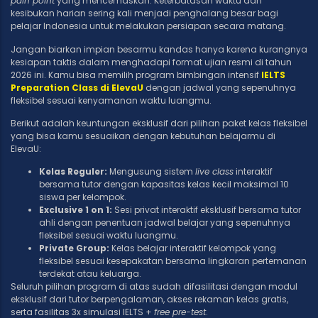
pain point
yang mencemaskan. Keterbatasan waktu dan
kesibukan harian sering kali menjadi penghalang besar bagi
pelajar Indonesia untuk melakukan persiapan secara matang.
Jangan biarkan impian besarmu kandas hanya karena kurangnya
kesiapan taktis dalam menghadapi format ujian resmi di tahun
2026 ini. Kamu bisa memilih program bimbingan intensif
IELTS
Preparation Class di ElevaU
dengan jadwal yang sepenuhnya
fleksibel sesuai kenyamanan waktu luangmu.
Berikut adalah keuntungan eksklusif dari pilihan paket kelas fleksibel
yang bisa kamu sesuaikan dengan kebutuhan belajarmu di
ElevaU:
Kelas Reguler:
Mengusung sistem
live class
interaktif
bersama tutor dengan kapasitas kelas kecil maksimal 10
siswa per kelompok.
Exclusive 1 on 1:
Sesi privat interaktif eksklusif bersama tutor
ahli dengan penentuan jadwal belajar yang sepenuhnya
fleksibel sesuai waktu luangmu.
Private Group:
Kelas belajar interaktif kelompok yang
fleksibel sesuai kesepakatan bersama lingkaran pertemanan
terdekat atau keluarga.
Seluruh pilihan program di atas sudah difasilitasi dengan modul
eksklusif dari tutor berpengalaman, akses rekaman kelas gratis,
serta fasilitas 3x simulasi IELTS +
free pre-test
.