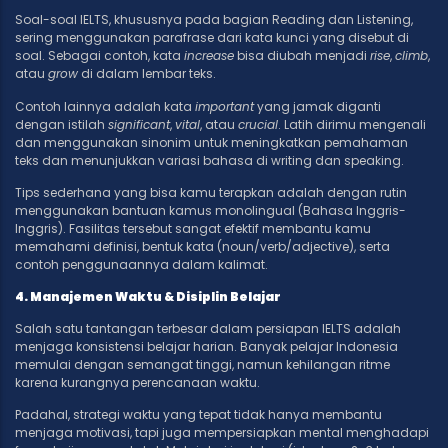
Soal-soal IELTS, khususnya pada bagian Reading dan Listening,
sering menggunakan parafrase dari kata kunci yang disebut di
soal. Sebagai contoh, kata
increase
bisa diubah menjadi
rise
,
climb
,
atau
grow
di dalam lembar teks.
Contoh lainnya adalah kata
important
yang jamak diganti
dengan istilah
significant
,
vital
, atau
crucial
. Latih dirimu mengenali
dan menggunakan sinonim untuk meningkatkan pemahaman
teks dan menunjukkan variasi bahasa di writing dan speaking.
Tips sederhana yang bisa kamu terapkan adalah dengan rutin
menggunakan bantuan kamus monolingual (Bahasa Inggris-
Inggris). Fasilitas tersebut sangat efektif membantu kamu
memahami definisi, bentuk kata (noun/verb/adjective), serta
contoh penggunaannya dalam kalimat.
4. Manajemen Waktu & Disiplin Belajar
Salah satu tantangan terbesar dalam persiapan IELTS adalah
menjaga konsistensi belajar harian. Banyak pelajar Indonesia
memulai dengan semangat tinggi, namun kehilangan ritme
karena kurangnya perencanaan waktu.
Padahal, strategi waktu yang tepat tidak hanya membantu
menjaga motivasi, tapi juga mempersiapkan mental menghadapi