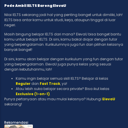
Pede Ambil IELTS Bareng ElevaU
Nilai IELTS sekarang jadi hal yang penting banget untuk dimiliki, loh!
IELTS bisa antar kamu untuk studi, kerja, ataupun tinggal di luar
negeri.
Masih bingung belajar IELTS dari mana? ElevaU bisa banget bantu
kamu untuk belajar IELTS. Di sini, kamu bakal diajar dengan tutor
yang berpengalaman. Kurikulumnya juga fun dan pilihan kelasnya
banyak banget!
Di sini, kamu akan belajar dengan kurikulum yang fun dengan tutor
yang berpengalaman. ElevaU juga punya kelas yang sesuai
dengan kebutuhanmu, loh!
Kamu ingin belajar semua skill IELTS? Belajar di kelas
Reguler
dan
Fast Track
, ya!
Atau lebih suka belajar secara private? Bisa ikut kelas
Exclusive (1-on-1)
.
Punya pertanyaan atau mau mulai kelasnya? Hubungi
ElevaU
sekarang!
Rekomendasi