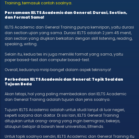
Training, termasuk contoh soalnya.
Persamaan IELTS Academic dan General: Durasi, Section,
dan Format Sama!
IELTS Academic dan General Training punya kemiripan, yaitu durasi
dan section ujian yang sama. Durasi IELTS adalah 2 jam 45 menit,
dan section yang diujikan berkaitan dengan skill listening, reading,
speaking, writing.
Selain itu, kedua tes ini juga memiliki format yang sama, yaitu
paper based-test dan computer based-test.
Overall, keduanya mirip banget dalam aspek teknisnya!
Perbedaan IELTS Academic dan General: Topik Soal dan
Tujuan Beda
Akan tetapi, hal yang paling membedakan dari IELTS Academic
dan General Training adalah tujuan dan jenis soalnya.
Tujuan IELTS Academic adalah untuk studi lanjut di luar negeri,
seperti sarjana dan doktor. Di sisi lain, IELTS General Training
ditujukan untuk orang-orang yang ingin bermigrasi, bekerja,
ataupun belajar di bawah level universitas, Elfriends.
Untuk topik soalnya sendiri, IELTS Academic dan General Training itu