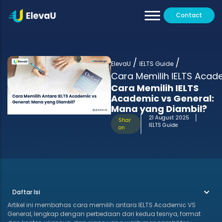
Contact
Our Tutors
All Programs
/
/
Testimoni
ElevaU
IELTS Guide
Cara Memilih IELTS Acad
Cara Memilih IELTS
Academic vs General:
Mana yang Diambil?
21 August 2025
Shar
IELTS Guide
on
Daftar Isi
Artikel ini membahas cara memilih antara IELTS Academic VS
General, lengkap dengan perbedaan dari kedua tesnya, format