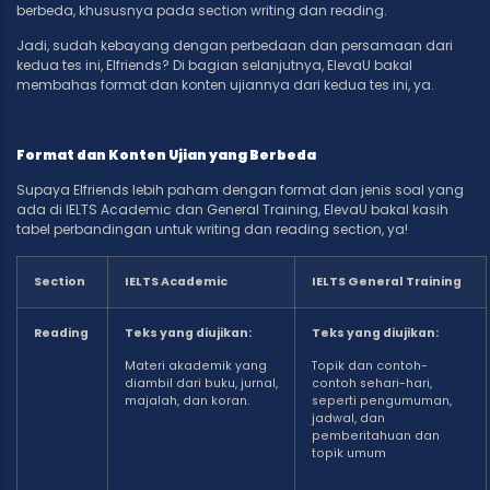
berbeda, khususnya pada section writing dan reading.
Jadi, sudah kebayang dengan perbedaan dan persamaan dari
kedua tes ini, Elfriends? Di bagian selanjutnya, ElevaU bakal
membahas format dan konten ujiannya dari kedua tes ini, ya.
Format dan Konten Ujian yang Berbeda
Supaya Elfriends lebih paham dengan format dan jenis soal yang
ada di IELTS Academic dan General Training, ElevaU bakal kasih
tabel perbandingan untuk writing dan reading section, ya!
Section
IELTS Academic
IELTS General Training
Reading
Teks yang diujikan:
Teks yang diujikan:
Materi akademik yang
Topik dan contoh-
diambil dari buku, jurnal,
contoh sehari-hari,
majalah, dan koran.
seperti pengumuman,
jadwal, dan
pemberitahuan dan
topik umum