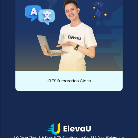
IELTS Preparation Class
HQ Plaza Oleos 5th Floor Jl. TB. Simatupang Kav 53A Desa/Kelurahan