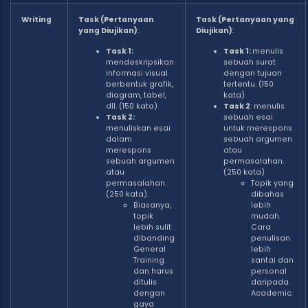
Writing
Task (Pertanyaan
Task (Pertanyaan yang
yang Diujikan)
:
Diujikan)
:
Task 1:
Task 1:
menulis
mendeskripsikan
sebuah surat
informasi visual
dengan tujuan
berbentuk grafik,
tertentu. (150
diagram, tabel,
kata)
dll. (150 kata)
Task 2
: menulis
Task 2:
sebuah esai
menuliskan esai
untuk merespons
dalam
sebuah argumen
merespons
atau
sebuah argumen
permasalahan.
atau
(250 kata)
permasalahan.
Topik yang
(250 kata).
dibahas
Biasanya,
lebih
topik
mudah.
lebih sulit
Cara
dibanding
penulisan
General
lebih
Training
santai dan
dan harus
personal
ditulis
daripada
dengan
Academic.
gaya