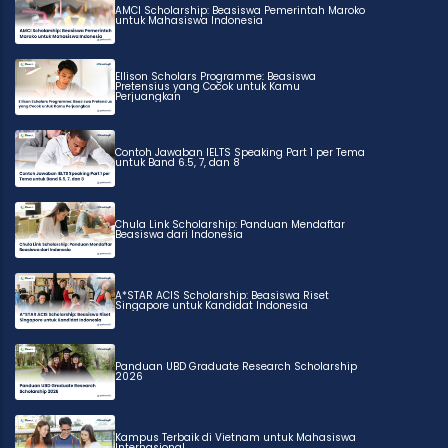
AMCI Scholarship: Beasiswa Pemerintah Maroko
untuk Mahasiswa Indonesia
Ellison Scholars Programme: Beasiswa
Pretensius yang Cocok untuk Kamu
Perjuangkan
Contoh Jawaban IELTS Speaking Part 1 per Tema
untuk Band 6.5, 7, dan 8
Chula Link Scholarship: Panduan Mendaftar
Beasiswa dari Indonesia
A*STAR ACIS Scholarship: Beasiswa Riset
Singapore untuk Kandidat Indonesia
Panduan UBD Graduate Research Scholarship
2026
Kampus Terbaik di Vietnam untuk Mahasiswa
Internasional