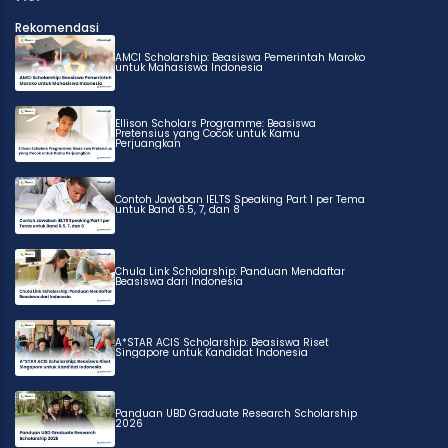
Rekomendasi
AMCI Scholarship: Beasiswa Pemerintah Maroko
untuk Mahasiswa Indonesia
Ellison Scholars Programme: Beasiswa
Pretensius yang Cocok untuk Kamu
Perjuangkan
Contoh Jawaban IELTS Speaking Part 1 per Tema
untuk Band 6.5, 7, dan 8
Chula Link Scholarship: Panduan Mendaftar
Beasiswa dari Indonesia
A*STAR ACIS Scholarship: Beasiswa Riset
Singapore untuk Kandidat Indonesia
Panduan UBD Graduate Research Scholarship
2026