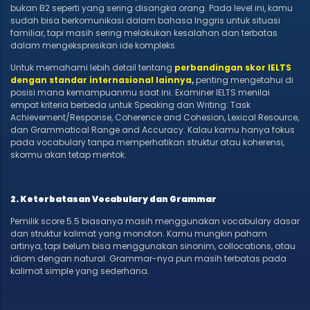
bukan B2 seperti yang sering disangka orang. Pada level ini, kamu
sudah bisa berkomunikasi dalam bahasa Inggris untuk situasi
familiar, tapi masih sering melakukan kesalahan dan terbatas
dalam mengekspresikan ide kompleks.
Untuk memahami lebih detail tentang
perbandingan skor IELTS
dengan standar internasional lainnya
,
penting mengetahui di
posisi mana kemampuanmu saat ini. Examiner IELTS menilai
empat kriteria berbeda untuk Speaking dan Writing: Task
Achievement/Response, Coherence and Cohesion, Lexical Resource,
dan Grammatical Range and Accuracy. Kalau kamu hanya fokus
pada vocabulary tanpa memperhatikan struktur atau koherensi,
skormu akan tetap mentok.
2. Keterbatasan Vocabulary dan Grammar
Pemilik score 5.5 biasanya masih menggunakan vocabulary dasar
dan struktur kalimat yang monoton. Kamu mungkin paham
artinya, tapi belum bisa menggunakan sinonim, collocations, atau
idiom dengan natural. Grammar-nya pun masih terbatas pada
kalimat simple yang sederhana.