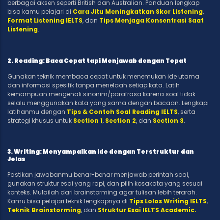
berbagai aksen seperti British dan Australian. Panduan lengkap
bisa kamu pelajari di
Cara Jitu Meningkatkan Skor Listening
,
Format Listening IELTS
, dan
Tips Menjaga Konsentrasi Saat
Listening
.
2. Reading: Baca Cepat tapi Menjawab dengan Tepat
Gunakan teknik membaca cepat untuk menemukan ide utama
dan informasi spesifik tanpa menelaah setiap kata. Latih
kemampuan mengenali sinonim/parafrasa karena soal tidak
selalu menggunakan kata yang sama dengan bacaan. Lengkapi
latihanmu dengan
Tips & Contoh Soal Reading IELTS
, serta
strategi khusus untuk
Section 1
,
Section 2
, dan
Section 3
.
3. Writing: Menyampaikan Ide dengan Terstruktur dan
Jelas
Pastikan jawabanmu benar-benar menjawab perintah soal,
gunakan struktur esai yang rapi, dan pilih kosakata yang sesuai
konteks. Mulailah dari brainstorming agar tulisan lebih terarah.
Kamu bisa pelajari teknik lengkapnya di
Tips Lolos Writing IELTS
,
Teknik Brainstorming
, dan
Struktur Esai IELTS Academic.