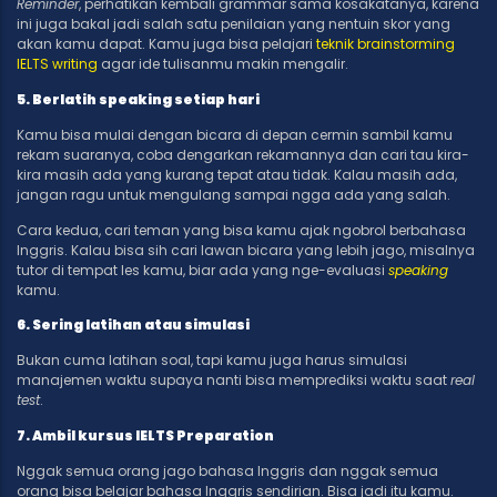
Reminder
,
perhatikan kembali grammar sama kosakatanya, karena
ini juga bakal jadi salah satu penilaian yang nentuin skor yang
akan kamu dapat. Kamu juga bisa pelajari
teknik brainstorming
IELTS writing
agar ide tulisanmu makin mengalir.
5. Berlatih speaking setiap hari
Kamu bisa mulai dengan bicara di depan cermin sambil kamu
rekam suaranya, coba dengarkan rekamannya dan cari tau kira-
kira masih ada yang kurang tepat atau tidak. Kalau masih ada,
jangan ragu untuk mengulang sampai ngga ada yang salah.
Cara kedua, cari teman yang bisa kamu ajak ngobrol berbahasa
Inggris. Kalau bisa sih cari lawan bicara yang lebih jago, misalnya
tutor di tempat les kamu, biar ada yang nge-evaluasi
speaking
kamu.
6. Sering latihan atau simulasi
Bukan cuma latihan soal, tapi kamu juga harus simulasi
manajemen waktu supaya nanti bisa memprediksi waktu saat
real
test
.
7. Ambil kursus IELTS Preparation
Nggak semua orang jago bahasa Inggris dan nggak semua
orang bisa belajar bahasa Inggris sendirian. Bisa jadi itu kamu.