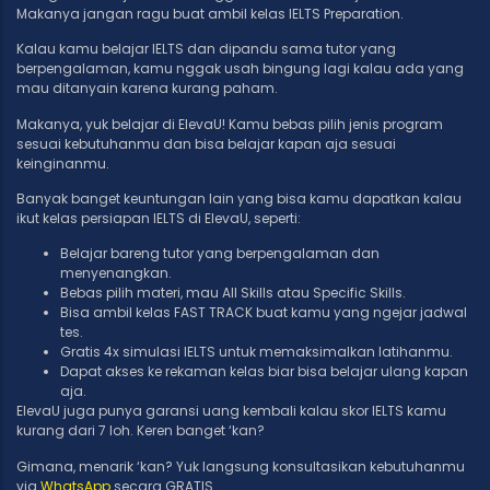
Makanya jangan ragu buat ambil kelas IELTS Preparation.
Kalau kamu belajar IELTS dan dipandu sama tutor yang
berpengalaman, kamu nggak usah bingung lagi kalau ada yang
mau ditanyain karena kurang paham.
Makanya, yuk belajar di ElevaU! Kamu bebas pilih jenis program
sesuai kebutuhanmu dan bisa belajar kapan aja sesuai
keinginanmu.
Banyak banget keuntungan lain yang bisa kamu dapatkan kalau
ikut kelas persiapan IELTS di ElevaU, seperti:
Belajar bareng tutor yang berpengalaman dan
menyenangkan.
Bebas pilih materi, mau All Skills atau Specific Skills.
Bisa ambil kelas FAST TRACK buat kamu yang ngejar jadwal
tes.
Gratis 4x simulasi IELTS untuk memaksimalkan latihanmu.
Dapat
akses ke rekaman kelas biar bisa belajar ulang kapan
aja.
ElevaU juga punya garansi uang kembali kalau skor IELTS kamu
kurang dari 7 loh. Keren banget ‘kan?
Gimana, menarik ‘kan? Yuk langsung konsultasikan kebutuhanmu
via
WhatsApp
secara GRATIS.