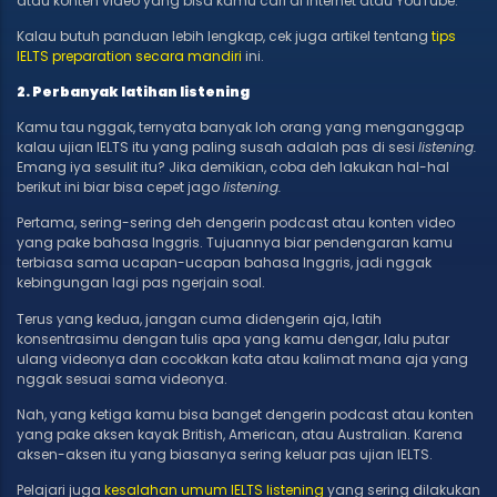
atau konten video yang bisa kamu cari di internet atau YouTube.
Kalau butuh panduan lebih lengkap, cek juga artikel tentang
tips
IELTS preparation secara mandiri
ini.
2. Perbanyak latihan listening
Kamu tau nggak, ternyata banyak loh orang yang menganggap
kalau ujian IELTS itu yang paling susah adalah pas di sesi
listening.
Emang iya sesulit itu? Jika demikian, coba deh lakukan hal-hal
berikut ini biar bisa cepet jago
listening.
Pertama, sering-sering deh dengerin podcast atau konten video
yang pake bahasa Inggris. Tujuannya biar pendengaran kamu
terbiasa sama ucapan-ucapan bahasa Inggris, jadi nggak
kebingungan lagi pas ngerjain soal.
Terus yang kedua, jangan cuma didengerin aja, latih
konsentrasimu dengan tulis apa yang kamu
dengar,
lalu putar
ulang videonya dan cocokkan kata atau kalimat mana aja yang
nggak sesuai sama videonya.
Nah, yang ketiga kamu bisa banget dengerin podcast atau konten
yang pake aksen kayak British, American, atau Australian. Karena
aksen-aksen itu yang biasanya sering keluar pas ujian IELTS.
Pelajari juga
kesalahan umum IELTS listening
yang sering dilakukan