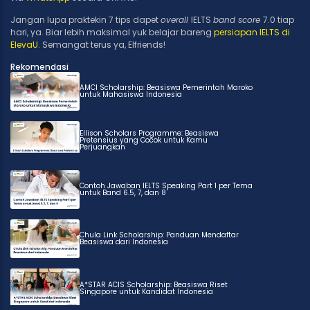
Jangan lupa praktekin 7 tips dapet
overall
IELTS
band score
7.0 tiap
hari, ya. Biar lebih
maksimal
yuk belajar bareng
persiapan IELTS di
ElevaU
. Semangat terus ya, Elfriends!
Rekomendasi
AMCI Scholarship: Beasiswa Pemerintah Maroko
untuk Mahasiswa Indonesia
Ellison Scholars Programme: Beasiswa
Pretensius yang Cocok untuk Kamu
Perjuangkan
Contoh Jawaban IELTS Speaking Part 1 per Tema
untuk Band 6.5, 7, dan 8
Chula Link Scholarship: Panduan Mendaftar
Beasiswa dari Indonesia
A*STAR ACIS Scholarship: Beasiswa Riset
Singapore untuk Kandidat Indonesia