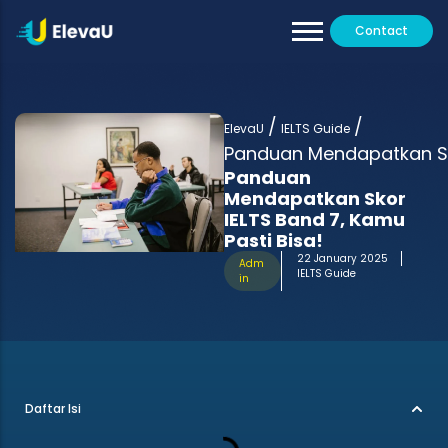
Contact
Our Tutors
All Programs
/
/
Testimoni
ElevaU
IELTS Guide
Panduan Mendapatkan Sko
Panduan
Mendapatkan Skor
IELTS Band 7, Kamu
Pasti Bisa!
22 January 2025
Adm
IELTS Guide
in
Daftar Isi