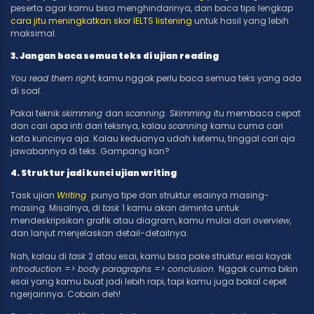
peserta agar kamu bisa menghindarinya, dan baca tips lengkap
cara jitu meningkatkan skor IELTS listening
untuk hasil yang lebih
maksimal.
3. Jangan baca semua teks di ujian reading
You read them right
, kamu nggak perlu baca semua teks yang ada
di soal.
Pakai teknik
skimming
dan
scanning. Skimming
itu membaca cepat
dan cari apa inti dari teksnya, kalau
scanning
kamu cuma cari
kata kuncinya aja. Kalau keduanya udah ketemu, tinggal cari aja
jawabannya di teks. Gampang kan?
4. Struktur jadi kunci ujian writing
Task ujian
Writing
punya tipe dan struktur esainya masing-
masing. Misalnya, di
task
1 kamu akan diminta untuk
mendeskripsikan grafik atau diagram, kamu mulai dari
overview,
dan lanjut menjelaskan detail-detailnya.
Nah, kalau di
task
2 atau esai, kamu bisa pake struktur esai kayak
introduction => body paragraphs => conclusion.
Nggak cuma bikin
esai yang kamu buat jadi lebih rapi, tapi kamu juga bakal cepet
ngerjainnya. Cobain deh!