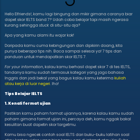
Hello Elfriends!, kamu lagi bingung dan mikir gimana caranya biar
dapet skor IELTS band 7? Udah coba belajar tapi masih ngerasa
kurang sehingga
stuck
di situ-situ aja?
Apa yang kamu alami itu wajar kok!
Daripada kamu cuma kebingungan dan dipikirin doang, kita
punya beberapa tips nih. Baca sampai selesai ya! 7 tips dan
panduan untuk mendapatkan skor IELTS 7.
For your information
, kalau kamu berhasil dapet skor 7 di tes IELTS,
tandanya kamu sudah termasuk kategori yang jago bahasa
Inggris dan jadi bekal yang bagus kalau kamu keterima
kuliah
atau kerja di luar negeri
. lho!
Tips Belajar IELTS
1. Kenali format ujian
Pastikan kamu paham format ujiannya, karena kalau kamu sudah
paham gimana format ujian ini, percaya deh, kamu nggak bakal
kesulitan buat dapetin skor targetmu.
Kamu bisa ngecek contoh soal IELTS dari buku-buku latihan soal