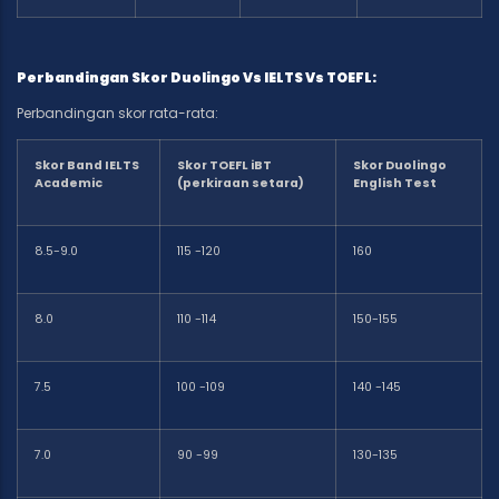
Perbandingan Skor Duolingo Vs IELTS Vs TOEFL:
Perbandingan skor rata-rata:
Skor Band IELTS
Skor TOEFL iBT
Skor Duolingo
Academic
(perkiraan setara)
English Test
8.5-9.0
115 -120
160
8.0
110 -114
150-155
7.5
100 -109
140 -145
7.0
90 -99
130-135