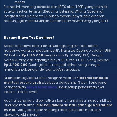
menit)
Format ini memang berbeda dari IELTS atau TOEFL yang memiliki
struktur section terpisah (Reading, Listening, Writing, Speaking).
Integrasi
skills
dalam tes Duolingo membuatnya lebih dinamis,
namun juga membutuhkan kemampuan
multitasking
yang baik.
Berapa Biaya Tes Duolingo?
Salah satu daya tarik utama Duolingo English Test adalah
harganya yang sangat kompetitif. Biaya tes Duolingo adalah
US$
70
(sekitar
Rp 1.120.000
dengan kurs Rp 16.000/USD). Dengan
harga kurang dari sepertiga biaya IELTS atau TOEFL, yang berkisar
Rp 3.400.000
, Duolingo jelas menjadi pilihan yang sangat
menarik untuk pelajar dengan
budget
terbatas.
Ditambah lagi, kamu bisa mengirim hasil tes
tidak terbatas ke
institusi secara gratis
, berbeda dengan IELTS dan TOEFL yang
mengenakan
biaya tambahan
untuk setiap pengiriman skor
setelah alokasi awal.
Ada hal yang perlu diperhatikan, kamu hanya bisa mengambil tes
Duolingo maksimal
dua kali dalam 30 hari dan tiga kali dalam
90 hari
. Jadi, persiapan matang tetap diperlukan meskipun
biayanya lebih murah.