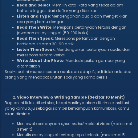
Read and Select
: Memilih kata-kata yang tepat dalam
bahasa Inggris dari daftar yang diberikan
Listen and Type
: Mendengarkan audio dan mengetikkan
apa yang kamu dengar
Read Then Write
: Merespons pertanyaan tertulis dengan
jawaban essay singkat (50-100 kata)
Read Then Speak
: Merespons pertanyaan dengan
berbicara selama 30-90 detik
Listen Then Speak
: Mendengarkan pertanyaan audio dan
merespons secara verbal
Write About the Photo
: Mendeskripsikan gambar yang
ditampilkan
Soal-soal ini muncul secara acak dan adaptif, jadi tidak ada dua
orang yang mendapat urutan soal yang sama persis.
Video Interview & Writing Sample (Sekitar 10 Menit)
Bagian ini tidak diberi skor, tetapi hasilnya akan dikirim ke institusi
yang kamu tuju sebagai sampel kemampuan komunikasi. Kamu
akan diminta:
Menjawab pertanyaan
open ended
melalui video (maksimal
3 menit)
Menulis essay singkat tentang topik tertentu (maksimal 5