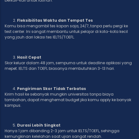
berkali-kali untuk latihan.
Fleksibilitas Waktu dan Tempat
Tes
Kamu bisa mengambil tes kapan saja, 24/7, tanpa perlu pergi ke
test center. Ini sangat membantu untuk pelajar di kota-kota kecil
yang jauh dari lokasi tes IELTS/TOEFL.
Hasil Cepat
Skor keluar dalam 48 jam, sempurna untuk deadline aplikasi yang
mepet. IELTS dan TOEFL biasanya membutuhkan 3-13 hari.
Pengiriman Skor Tidak Terbatas
Kirim hasil ke sebanyak mungkin universitas tanpa biaya
tambahan, dapat menghemat budget jika kamu apply ke banyak
kampus.
Durasi Lebih Singkat
Hanya 1 jam dibanding 2-3 jam untuk IELTS/TOEFL, sehingga
kemungkinan kelelahan saat ujian sangat rendah.