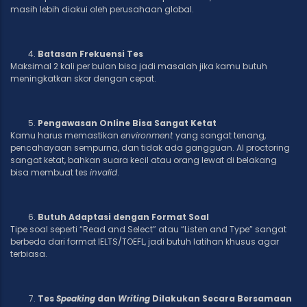
masih lebih diakui oleh perusahaan global.
Batasan Frekuensi Tes
Maksimal 2 kali per bulan bisa jadi masalah jika kamu butuh
meningkatkan skor dengan cepat.
Pengawasan Online Bisa Sangat Ketat
Kamu harus memastikan
environment
yang sangat tenang,
pencahayaan sempurna, dan tidak ada gangguan. AI proctoring
sangat ketat, bahkan suara kecil atau orang lewat di belakang
bisa membuat tes
invalid
.
Butuh Adaptasi dengan Format Soal
Tipe soal seperti “Read and Select” atau “Listen and Type” sangat
berbeda dari format IELTS/TOEFL, jadi butuh latihan khusus agar
terbiasa.
Tes
Speaking
dan
Writing
Dilakukan Secara Bersamaan