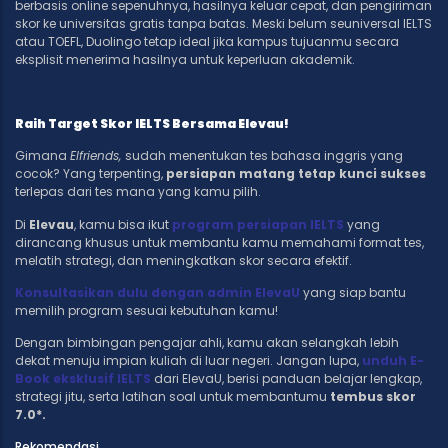
berbasis online sepenuhnya, hasilnya keluar cepat, dan pengiriman
skor ke universitas gratis tanpa batas. Meski belum seuniversal IELTS
atau TOEFL, Duolingo tetap ideal jika kampus tujuanmu secara
eksplisit menerima hasilnya untuk keperluan akademik.
Raih Target Skor IELTS Bersama Elevau!
Gimana
Elfriends,
sudah menentukan tes bahasa inggris yang
cocok? Yang terpenting,
persiapan matang tetap kunci sukses
terlepas dari tes mana yang kamu pilih.
Di
Elevau
, kamu bisa ikut
program persiapan IELTS
yang
dirancang khusus untuk membantu kamu memahami format tes,
melatih strategi, dan meningkatkan skor secara efektif.
Konsultasikan dulu dengan admin ElevaU
yang siap bantu
memilih program sesuai kebutuhan kamu!
Dengan bimbingan pengajar ahli, kamu akan selangkah lebih
dekat menuju impian kuliah di luar negeri. Jangan lupa,
unduh E-
Book eksklusif IELTS
dari ElevaU, berisi panduan belajar lengkap,
strategi jitu, serta latihan soal untuk membantumu
tembus skor
7.0*.
Rekomendasi