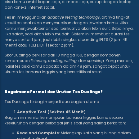
bisa kamu ambil kapan saja, di mana saja, cukup dengan laptop
dan koneksi internet stabil.
Tes ini menggunakan
adaptive testing technology
, artinya tingkat
kesulitan soal akan menyesuaikan dengan jawaban kamu. Jika
kamu menjawab benar, soal berikutnya akan lebih sulit. Sebaliknya,
jika salah, soal akan lebih mudah. Sistem ini membuat durasi tes
hanya sekitar 1 jam, jauh lebih singkat dibanding IELTS (2 jam 45
menit) atau TOEFL iBT (sekitar 2 jam).
Skor Duolingo berkisar dari 10 hingga 160, dengan komponen
kemampuan
listening, reading, writing
, dan
speaking
. Yang menarik,
hasil tes bisa kamu dapatkan dalam 48 jam, sangat cepat untuk
ukuran tes bahasa Inggris yang bersertifikasi resmi.
Bagaimana Format dan Urutan Tes Duolingo?
Tes Duolingo terbagi menjadi dua bagian utama:
Adaptive Test (Sekitar 45 Menit)
Bagian ini menilai kemampuan bahasa Inggris kamu secara
keseluruhan dengan berbagai jenis soal yang saling berkaitan:
Read and Complete
: Melengkapi kata yang hilang dalam
sebuah kalimat