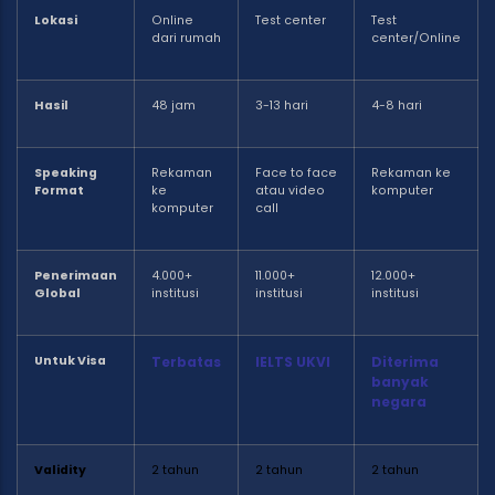
Lokasi
Online
Test center
Test
dari rumah
center/Online
Hasil
48 jam
3-13 hari
4-8 hari
Speaking
Rekaman
Face to face
Rekaman ke
Format
ke
atau video
komputer
komputer
call
Penerimaan
4.000+
11.000+
12.000+
Global
institusi
institusi
institusi
Untuk Visa
Terbatas
IELTS UKVI
Diterima
banyak
negara
Validity
2 tahun
2 tahun
2 tahun