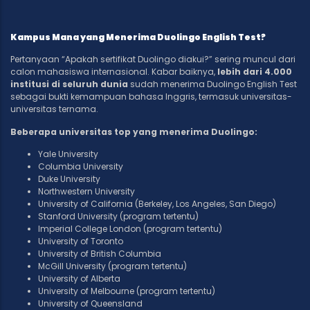
Kampus Mana yang Menerima Duolingo English Test?
Pertanyaan “Apakah sertifikat Duolingo diakui?” sering muncul dari
calon mahasiswa internasional. Kabar baiknya,
lebih dari 4.000
institusi di seluruh dunia
sudah menerima Duolingo English Test
sebagai bukti kemampuan bahasa Inggris, termasuk universitas-
universitas ternama.
Beberapa universitas top yang menerima Duolingo:
Yale University
Columbia University
Duke University
Northwestern University
University of California (Berkeley, Los Angeles, San Diego)
Stanford University (program tertentu)
Imperial College London (program tertentu)
University of Toronto
University of British Columbia
McGill University (program tertentu)
University of Alberta
University of Melbourne (program tertentu)
University of Queensland