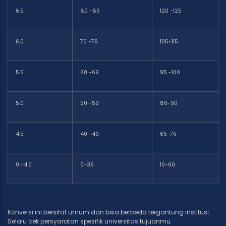
6.5
80 -89
120 -125
6.0
70 -79
105-115
5.5
60 -69
95 -100
5.0
50 -59
80-90
4.5
40 -49
65-75
0 -4.0
0-39
10-60
Konversi ini bersifat umum dan bisa berbeda tergantung institusi.
Selalu cek persyaratan spesifik universitas tujuanmu.