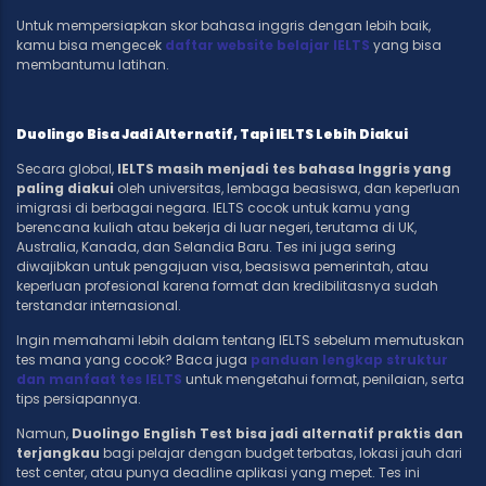
Untuk mempersiapkan skor bahasa inggris dengan lebih baik,
kamu bisa mengecek
daftar website belajar IELTS
yang bisa
membantumu latihan.
Duolingo Bisa Jadi Alternatif, Tapi IELTS Lebih Diakui
Secara global,
IELTS masih menjadi tes bahasa Inggris yang
paling diakui
oleh universitas, lembaga beasiswa, dan keperluan
imigrasi di berbagai negara. IELTS cocok untuk kamu yang
berencana kuliah atau bekerja di luar negeri, terutama di UK,
Australia, Kanada, dan Selandia Baru. Tes ini juga sering
diwajibkan untuk pengajuan visa, beasiswa pemerintah, atau
keperluan profesional karena format dan kredibilitasnya sudah
terstandar internasional.
Ingin memahami lebih dalam tentang IELTS sebelum memutuskan
tes mana yang cocok? Baca juga
panduan lengkap struktur
dan manfaat tes IELTS
untuk mengetahui format, penilaian, serta
tips persiapannya.
Namun,
Duolingo English Test bisa jadi alternatif praktis dan
terjangkau
bagi pelajar dengan budget terbatas, lokasi jauh dari
test center, atau punya deadline aplikasi yang mepet. Tes ini