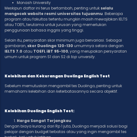
Monash University
Meskipun daftar ini terus bertambah, penting untuk
selalu
mengecek website resmi universitas tujuanmu
. Beberapa
program atau fakultas tertentu mungkin masih mewajibkan IELTS
atau TOEFL, terutama untuk jurusan yang memerlukan
penggunaan bahasa inggris yang tinggi.
Selain itu, persyaratan skor minimum juga bervariasi. Sebagai
gambaran,
skor Duolingo 120-130
umumnya setara dengan
IELTS 7.0
atau
TOEFL iBT 95-100
, yang merupakan persyaratan
umum untuk program S1 dan S2 di
top unversity
.
Kelebihan dan Kekurangan Duolingo English Test
Sebelum memutuskan mengambil tes Duolingo, penting untuk
memahami kelebihan dan keterbatasannya secara objektif.
Kelebihan Duolingo English Test:
Harga Sangat Terjangkau
Dengan biaya kurang dari Rp 1 juta, Duolingo menjadi solusi bagi
pelajar dengan budget terbatas atau yang ingin mengambil tes