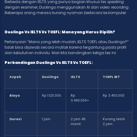
Berbeda dengan IELTS yang punya bagian khusus tes
speaking
dengan
examiner
, Duolingo menggunakan AI dan
video recording.
Beberapa orang merasa kurang nyaman berbicara ke komputer.
Duolingo Vs IELTS Vs TOEFL: Mana yang Harus Dipilih?
Pertanyaan “Mana yang lebih mudah, IELTS TOEFL atau Duolingo?”
tidak bisa dijawab secara mutlak karena tergantung pada profil
dan kebutuhan individu. Mari kita bandingkan ketiga tes ini:
Perbandingan Duolingo Vs IELTS Vs TOEFL:
Aspek
Duolingo
IELTS
TOEFL iBT
Biaya
Rp 1.120.000
Rp
Rp 3.450.000
3.490.000+
Durasi
1 jam
2 jam 45
Kurang lebih
menit
2 jam