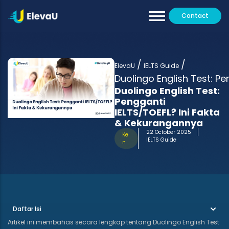
Contact
Our Tutors
All Programs
/
/
Testimoni
ElevaU
IELTS Guide
Duolingo English Test: P
Duolingo English Test:
Pengganti
IELTS/TOEFL? Ini Fakta
& Kekurangannya
22 October 2025
Ke
IELTS Guide
n
Daftar Isi
Artikel ini membahas secara lengkap tentang Duolingo English Test