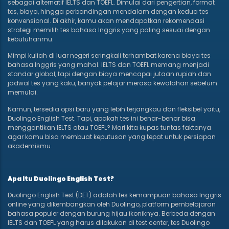
sebagai alternatif IELTS dan TOEFL. Dimulai dari pengertian, format
tes, biaya, hingga perbandingan mendalam dengan kedua tes
konvensional. Di akhir, kamu akan mendapatkan rekomendasi
strategi memilih tes bahasa Inggris yang paling sesuai dengan
kebutuhanmu.
Mimpi kuliah di luar negeri seringkali terhambat karena biaya tes
bahasa Inggris yang mahal. IELTS dan TOEFL memang menjadi
standar global, tapi dengan biaya mencapai jutaan rupiah dan
jadwal tes yang kaku, banyak pelajar merasa kewalahan sebelum
memulai.
Namun, tersedia opsi baru yang lebih terjangkau dan fleksibel yaitu,
Duolingo English Test. Tapi, apakah tes ini benar-benar bisa
menggantikan IELTS atau TOEFL? Mari kita kupas tuntas faktanya
agar kamu bisa membuat keputusan yang tepat untuk persiapan
akademismu.
Apa Itu Duolingo English Test?
Duolingo English Test (DET) adalah tes kemampuan bahasa Inggris
online yang dikembangkan oleh Duolingo, platform pembelajaran
bahasa populer dengan burung hijau ikoniknya. Berbeda dengan
IELTS dan TOEFL yang harus dilakukan di test center, tes Duolingo