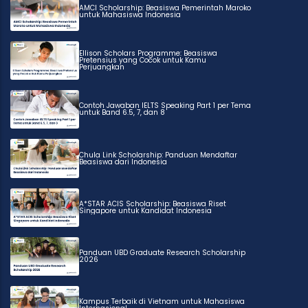
AMCI Scholarship: Beasiswa Pemerintah Maroko
untuk Mahasiswa Indonesia
Ellison Scholars Programme: Beasiswa
Pretensius yang Cocok untuk Kamu
Perjuangkan
Contoh Jawaban IELTS Speaking Part 1 per Tema
untuk Band 6.5, 7, dan 8
Chula Link Scholarship: Panduan Mendaftar
Beasiswa dari Indonesia
A*STAR ACIS Scholarship: Beasiswa Riset
Singapore untuk Kandidat Indonesia
Panduan UBD Graduate Research Scholarship
2026
Kampus Terbaik di Vietnam untuk Mahasiswa