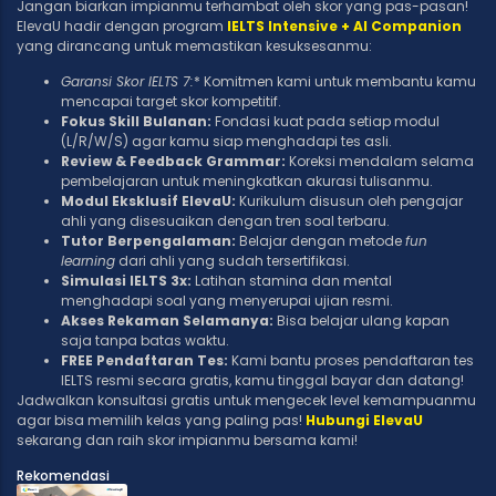
Jangan biarkan impianmu terhambat oleh skor yang pas-pasan!
ElevaU hadir dengan program
IELTS Intensive + AI Companion
yang dirancang untuk memastikan kesuksesanmu:
Garansi Skor IELTS 7:
* Komitmen kami untuk membantu kamu
mencapai target skor kompetitif.
Fokus Skill Bulanan:
Fondasi kuat pada setiap modul
(L/R/W/S) agar kamu siap menghadapi tes asli.
Review & Feedback Grammar:
Koreksi mendalam selama
pembelajaran untuk meningkatkan akurasi tulisanmu.
Modul Eksklusif ElevaU:
Kurikulum disusun oleh pengajar
ahli yang disesuaikan dengan tren soal terbaru.
Tutor Berpengalaman:
Belajar dengan metode
fun
learning
dari ahli yang sudah tersertifikasi.
Simulasi IELTS 3x:
Latihan stamina dan mental
menghadapi soal yang menyerupai ujian resmi.
Akses Rekaman Selamanya:
Bisa belajar ulang kapan
saja tanpa batas waktu.
FREE Pendaftaran Tes:
Kami bantu proses pendaftaran tes
IELTS resmi secara gratis, kamu tinggal bayar dan datang!
Jadwalkan konsultasi gratis untuk mengecek level kemampuanmu
agar bisa memilih kelas yang paling pas!
Hubungi ElevaU
sekarang dan raih skor impianmu bersama kami!
Rekomendasi