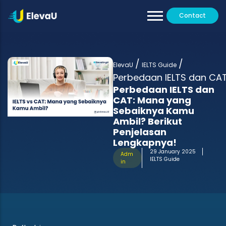
Contact
Our Tutors
All Programs
/
/
Testimoni
ElevaU
IELTS Guide
Perbedaan IELTS dan CAT
Perbedaan IELTS dan
CAT: Mana yang
Sebaiknya Kamu
Ambil? Berikut
Penjelasan
Lengkapnya!
29 January 2025
Adm
IELTS Guide
in