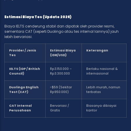
Estimasi Biaya Tes (Update 2026)
Biaya IELTS cenderung stabil dan dipatok oleh provider resmi,
sementara CAT (seperti Duolingo atau tes internal lainnya) jauh
lebih bervariasi.
Provider / Jenis
Estimasi Biaya
Keterangan
Tes
(IDR/USD)
IELTS (IDP / British
Rp3.150.000 –
Berlaku nasional &
Council)
Rp3.300.000
internasional
Duolingo English
~$59 (Sekitar
Lebih murah, namun
Test (CAT)
Rp950.000)
terbatas
CAT Internal
Bervariasi /
Biasanya dibiayai
Perusahaan
Gratis
kantor