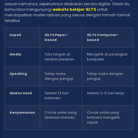
sesuai namanya, sepenuhnya dilakukan secara digital. Selain itu,
kamu bisa mengunjungi
website belajar IELTS
untuk
mendapatkan materi latihan yang sesuai dengan format-format
tersebut.
Aspek
IELTS Paper-
IELTS Computer-
based
based
Media
Tulis tangan di
Mengetik di perangkat
lembar jawaban
komputer
Speaking
Tatap muka
Tatap muka dengan
dengan penguji
penguji
Waktu Hasil
Sekitar 13 hari
Sekitar 3–5 hari kerja
kalender
Kenyamanan
Cocok untuk yang
Cocok untuk yang
terbiasa menulis
terbiasa mengetik
cepat