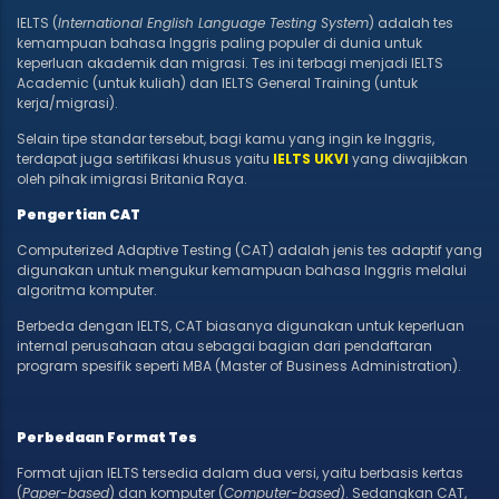
IELTS (
International English Language Testing System
) adalah tes
kemampuan bahasa Inggris paling populer di dunia untuk
keperluan akademik dan migrasi. Tes ini terbagi menjadi IELTS
Academic (untuk kuliah) dan IELTS General Training (untuk
kerja/migrasi).
Selain tipe standar tersebut, bagi kamu yang ingin ke Inggris,
terdapat juga sertifikasi khusus yaitu
IELTS UKVI
yang diwajibkan
oleh pihak imigrasi Britania Raya.
Pengertian CAT
Computerized Adaptive Testing (CAT) adalah jenis tes adaptif yang
digunakan untuk mengukur kemampuan bahasa Inggris melalui
algoritma komputer.
Berbeda dengan IELTS, CAT biasanya digunakan untuk keperluan
internal perusahaan atau sebagai bagian dari pendaftaran
program spesifik seperti MBA (Master of Business Administration).
Perbedaan Format Tes
Format ujian IELTS tersedia dalam dua versi, yaitu berbasis kertas
(
Paper-based
) dan komputer (
Computer-based
). Sedangkan CAT,