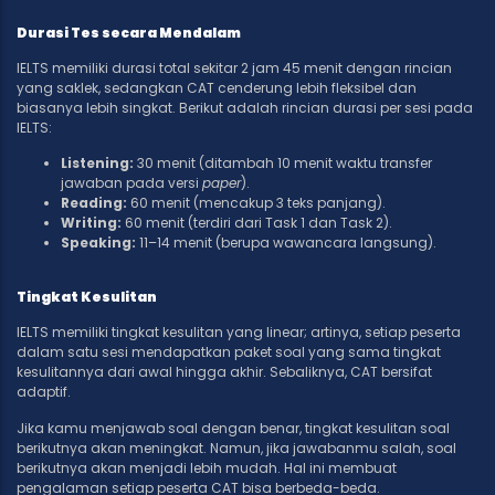
Durasi Tes secara Mendalam
IELTS memiliki durasi total sekitar 2 jam 45 menit dengan rincian
yang saklek, sedangkan CAT cenderung lebih fleksibel dan
biasanya lebih singkat. Berikut adalah rincian durasi per sesi pada
IELTS:
Listening:
30 menit (ditambah 10 menit waktu transfer
jawaban pada versi
paper
).
Reading:
60 menit (mencakup 3 teks panjang).
Writing:
60 menit (terdiri dari Task 1 dan Task 2).
Speaking:
11–14 menit (berupa wawancara langsung).
Tingkat Kesulitan
IELTS memiliki tingkat kesulitan yang linear; artinya, setiap peserta
dalam satu sesi mendapatkan paket soal yang sama tingkat
kesulitannya dari awal hingga akhir. Sebaliknya, CAT bersifat
adaptif.
Jika kamu menjawab soal dengan benar, tingkat kesulitan soal
berikutnya akan meningkat. Namun, jika jawabanmu salah, soal
berikutnya akan menjadi lebih mudah. Hal ini membuat
pengalaman setiap peserta CAT bisa berbeda-beda.