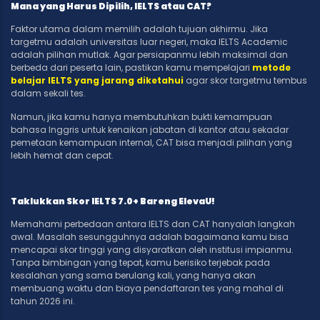
Mana yang Harus Dipilih, IELTS atau CAT?
Faktor utama dalam memilih adalah tujuan akhirmu. Jika
targetmu adalah universitas luar negeri, maka IELTS Academic
adalah pilihan mutlak. Agar persiapanmu lebih maksimal dan
berbeda dari peserta lain, pastikan kamu mempelajari
metode
belajar IELTS yang jarang diketahui
agar skor targetmu tembus
dalam sekali tes.
Namun, jika kamu hanya membutuhkan bukti kemampuan
bahasa Inggris untuk kenaikan jabatan di kantor atau sekadar
pemetaan kemampuan internal, CAT bisa menjadi pilihan yang
lebih hemat dan cepat.
Taklukkan Skor IELTS 7.0+ Bareng ElevaU!
Memahami perbedaan antara IELTS dan CAT hanyalah langkah
awal. Masalah sesungguhnya adalah bagaimana kamu bisa
mencapai skor tinggi yang disyaratkan oleh institusi impianmu.
Tanpa bimbingan yang tepat, kamu berisiko terjebak pada
kesalahan yang sama berulang kali, yang hanya akan
membuang waktu dan biaya pendaftaran tes yang mahal di
tahun 2026 ini.