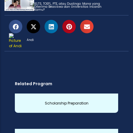
IELTS, TOEFL, PTE, atau Duolingo: Mana yang
Diterima Beasiswa dan Universitas Incaran
Kamu?
Andi
Related Program
Scholarship Preparation