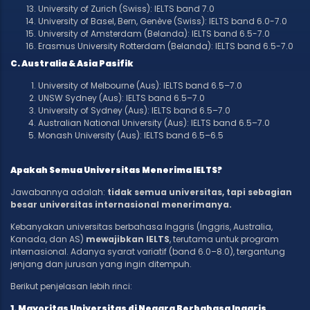
University of Zurich (Swiss):
IELTS band 7.0
University of Basel, Bern, Genève (Swiss):
IELTS band 6.0-7.0
University of Amsterdam (Belanda): IELTS band 6.5-7.0
Erasmus University Rotterdam (Belanda): IELTS band 6.5-7.0
C. Australia & Asia Pasifik
University of Melbourne (Aus): IELTS band 6.5–7.0
UNSW Sydney (Aus): IELTS band 6.5–7.0
University of Sydney (Aus): IELTS band 6.5–7.0
Australian National University (Aus): IELTS band 6.5–7.0
Monash University (Aus): IELTS band 6.5–6.5
Apakah Semua Universitas Menerima IELTS?
Jawabannya adalah:
tidak semua universitas, tapi sebagian
besar universitas internasional menerimanya.
Kebanyakan universitas berbahasa Inggris (Inggris, Australia,
Kanada, dan AS)
mewajibkan IELTS
, terutama untuk program
internasional. Adanya syarat variatif (band 6.0–8.0), tergantung
jenjang dan jurusan yang ingin ditempuh.
Berikut penjelasan lebih rinci:
1. Mayoritas Universitas di Negara Berbahasa Inggris