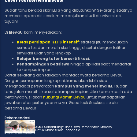
Cover Yourself with ElevaU!
Sudah tahu berapa skor IELTS yang dibutuhkan? Sekarang saatnya
mempersiapkan diri sebelum melanjutkan studi di universitas
tujuan!
Di
ElevaU
, kami menyediakan:
Kelas persiapan IELTS intensif
: strategi jitu menaklukkan
semua tes dan meraih skor tinggi, disertai dengan latihan
simulasi ujian yang lengkap.
Belajar bareng tutor bersertifikasi.
Pendampingan beasiswa
hingga aplikasi saat mendaftar
ke kampus impian.
Daftar sekarang dan rasakan manfaat nyata bersama ElevaU!
Dengan pemaparan lengkap ini, kamu akan lebih siap
menghadapi persyaratan
kampus yang menerima IELTS
, dan
tahu jalan meraih skor serta kampus impian. Jika kamu masih ada
pertanyaan, silakan
hubungi Admin ElevaU
untuk mendapatkan
jawaban atas pertanyaanmu ya. Good luck & sukses selalu
bersama ElevaU!
Rekomendasi
AMCI Scholarship: Beasiswa Pemerintah Maroko
untuk Mahasiswa Indonesia