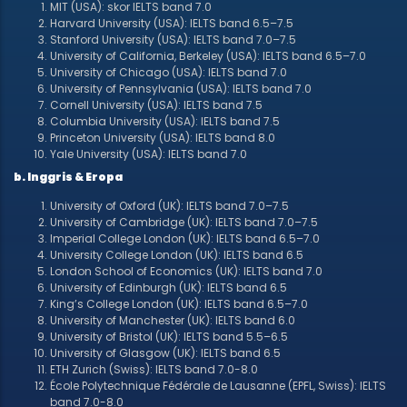
MIT (USA)
: skor IELTS band 7.0
Harvard University (USA)
: IELTS band 6.5–7.5
Stanford University (USA)
: IELTS band 7.0–7.5
University of California, Berkeley (USA)
: IELTS band 6.5–7.0
University of Chicago (USA)
: IELTS band 7.0
University of Pennsylvania (USA)
: IELTS band 7.0
Cornell University (USA)
: IELTS band 7.5
Columbia University (USA)
: IELTS band 7.5
Princeton University (USA)
: IELTS band 8.0
Yale University (USA)
: IELTS band 7.0
b. Inggris & Eropa
University of Oxford (UK)
: IELTS band 7.0–7.5
University of Cambridge (UK)
: IELTS band 7.0–7.5
Imperial College London (UK)
: IELTS band 6.5–7.0
University College London (UK)
: IELTS band 6.5
London School of Economics (UK)
: IELTS band 7.0
University of Edinburgh (UK)
: IELTS band 6.5
King’s College London (UK)
: IELTS band 6.5–7.0
University of Manchester (UK)
: IELTS band 6.0
University of Bristol (UK)
: IELTS band 5.5–6.5
University of Glasgow (UK)
: IELTS band 6.5
ETH Zurich (Swiss):
IELTS band 7.0-8.0
École Polytechnique Fédérale de Lausanne (EPFL, Swiss):
IELTS
band 7.0-8.0