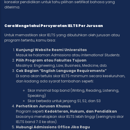
konselor pendidikan untuk tahu pilihan sertifikat bahasa yang
diterima.
Cara Mengetahui Persyaratan IELTS Per Jurusan
Untuk memastikan skor IELTS yang dibutuhkan oleh jurusan atau
program tertentu, kamu bisa:
Kunjungi Website Resmi Universitas
Masuk ke halaman
Admissions
atau
International Students
.
Pilih Program atau Fakultas Tujuan
Misalnya: Engineering, Law, Business, Medicine, dsb.
Cek Bagian “English Language Requirements”
Di sana akan tertulis skor IELTS minimum secara keseluruhan,
dan kadang ada syarat tambahan seperti:
Skor minimal tiap band (Writing, Reading, Listening,
Speaking)
Skor berbeda untuk jenjang S1, S2, dan S3
Perhatikan Jurusan Khusus
Program seperti
Kedokteran, Hukum, dan Pendidikan
biasanya menetapkan skor IELTS lebih tinggi (seringnya skor
IELTS band 7.0 ke atas).
Hubungi Admissions Office Jika Ragu