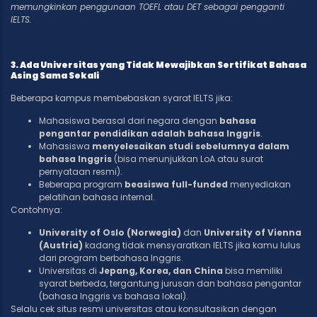
memungkinkan penggunaan TOEFL atau DET sebagai pengganti
IELTS.
3. Ada Universitas yang Tidak Mewajibkan Sertifikat Bahasa
Asing Sama Sekali
Beberapa kampus membebaskan syarat IELTS jika:
Mahasiswa berasal dari negara dengan
bahasa
pengantar pendidikan adalah bahasa Inggris
.
Mahasiswa
menyelesaikan studi sebelumnya dalam
bahasa Inggris
(bisa menunjukkan LoA atau surat
pernyataan resmi).
Beberapa program
beasiswa full-funded
menyediakan
pelatihan bahasa internal
.
Contohnya:
University of Oslo (Norwegia)
dan
University of Vienna
(Austria)
kadang tidak mensyaratkan IELTS jika kamu lulus
dari program berbahasa Inggris.
Universitas di
Jepang, Korea, dan China
bisa memiliki
syarat berbeda, tergantung jurusan dan bahasa pengantar
(bahasa Inggris vs bahasa lokal).
Selalu cek situs resmi universitas atau konsultasikan dengan