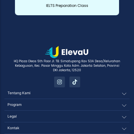
IELTS Preparation Class
HQ Plaza Oleos 5th Floor Jl. TB. Simatupang Kav 53A Desa/Kelurahan
Kebagusan, Kec. Pasar Minggu Kota Adm. Jakarta Selatan, Provinsi
DKI Jakarta, 12520
Tentang Kami
Program
Legal
Kontak