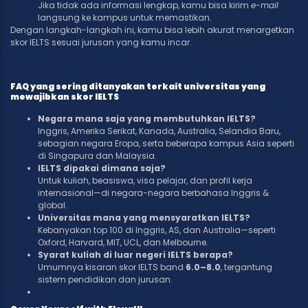
Jika tidak ada informasi lengkap, kamu bisa kirim
e-mail
langsung ke kampus untuk memastikan.
Dengan langkah-langkah ini, kamu bisa lebih akurat menargetkan
skor IELTS sesuai jurusan yang kamu incar.
FAQ yang sering ditanyakan terkait universitas yang
mewajibkan skor IELTS
Negara mana saja yang membutuhkan IELTS?
Inggris, Amerika Serikat, Kanada, Australia, Selandia Baru,
sebagian negara Eropa, serta beberapa kampus Asia seperti
di Singapura dan Malaysia.
IELTS dipakai dimana saja?
Untuk kuliah, beasiswa, visa pelajar, dan profil kerja
internasional—di negara-negara berbahasa Inggris &
global.
Universitas mana yang mensyaratkan IELTS?
Kebanyakan top 100 di Inggris, AS, dan Australia—seperti
Oxford, Harvard, MIT, UCL, dan Melbourne.
Syarat kuliah di luar negeri IELTS berapa?
Umumnya kisaran skor IELTS band
6.0–8.0
, tergantung
sistem pendidikan dan jurusan.