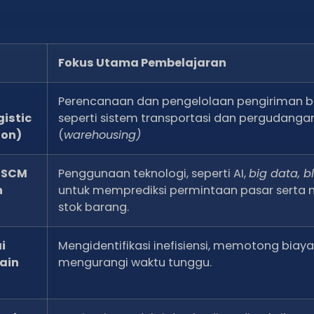
Fokus Utama Pembelajaran
Perencanaan dan pengelolaan pengiriman b
gistic
seperti sistem transportasi dan pergudanga
ion)
(
warehousing)
i SCM
Penggunaan teknologi, seperti AI,
big data, b
n
untuk memprediksi permintaan pasar serta 
stok barang.
i
Mengidentifikasi inefisiensi, memotong biaya
ain
mengurangi waktu tunggu.