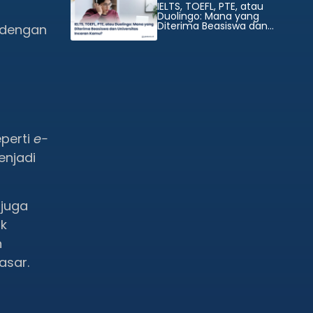
IELTS, TOEFL, PTE, atau
Duolingo: Mana yang
Diterima Beasiswa dan
t dengan
Universitas Incaran Kamu?
perti
e-
enjadi
 juga
uk
n
asar.