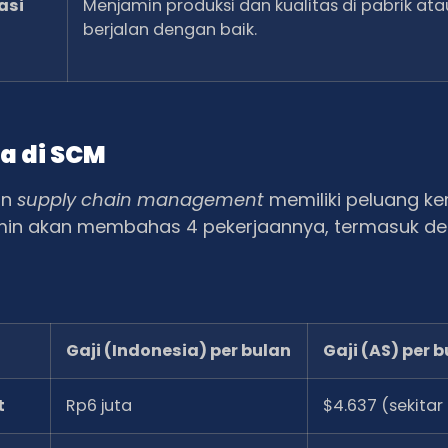
asi
Menjamin produksi dan kualitas di pabrik atau
berjalan dengan baik.
a di SCM
an
supply chain management
memiliki peluang ke
i, Elmin akan membahas 4 pekerjaannya, termasuk d
Gaji (Indonesia) per bulan
Gaji (AS) per 
t
Rp6 juta
$4.637 (sekitar