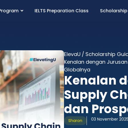
Program
IELTS Preparation Class
Scholarship
ElevaU
/
Scholarship Gui
Kenalan dengan Jurusan
Globalnya
Kenalan 
Supply C
dan Prosp
03 November 202
Sharon