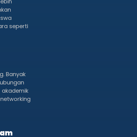
lebih
hkan
iswa
ara seperti
g. Banyak
 hubungan
a akademik
 networking
agam