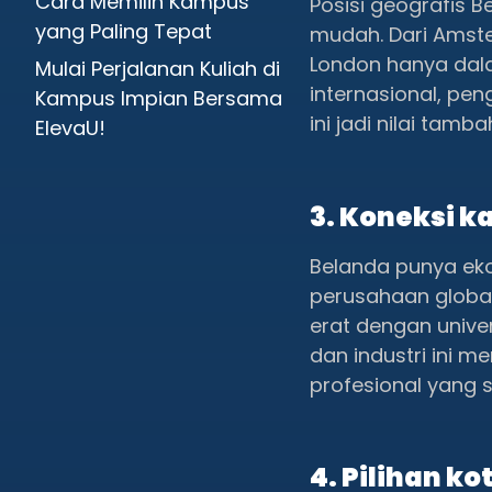
Cara Memilih Kampus
Posisi geografis B
yang Paling Tepat
mudah. Dari Amste
London hanya dal
Mulai Perjalanan Kuliah di
internasional, pen
Kampus Impian Bersama
ini jadi nilai tamb
ElevaU!
3. Koneksi k
Belanda punya eko
perusahaan global 
erat dengan unive
dan industri ini 
profesional yang s
4. Pilihan k