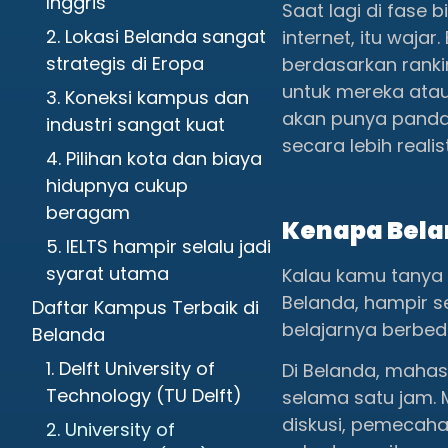
Inggris
Saat lagi di fase
2. Lokasi Belanda sangat
internet, itu waja
strategis di Eropa
berdasarkan rank
untuk mereka atau
3. Koneksi kampus dan
akan punya pandan
industri sangat kuat
secara lebih reali
4. Pilihan kota dan biaya
hidupnya cukup
beragam
Kenapa Belan
5. IELTS hampir selalu jadi
syarat utama
Kalau kamu tanya 
Belanda, hampir 
Daftar Kampus Terbaik di
belajarnya berbeda
Belanda
1. Delft University of
Di Belanda, maha
Technology (TU Delft)
selama satu jam. 
diskusi, pemecahan
2. University of