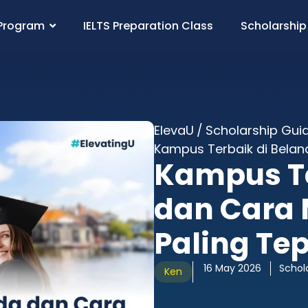
Program
IELTS Preparation Class
Scholarship
ElevaU
/
Scholarship Gui
Kampus Terbaik di Belan
Kampus Te
dan Cara 
Paling Te
16 May 2026
Schol
Ken