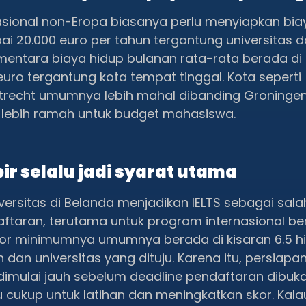
sional non-Eropa biasanya perlu menyiapkan biay
ai 20.000 euro per tahun tergantung universitas 
mentara biaya hidup bulanan rata-rata berada di 
 euro tergantung kota tempat tinggal. Kota seperti
recht umumnya lebih mahal dibanding Groningen
lebih ramah untuk budget mahasiswa.
pir selalu jadi syarat utama
ersitas di Belanda menjadikan IELTS sebagai sala
aftaran, terutama untuk program internasional b
skor minimumnya umumnya berada di kisaran 6.5 h
 dan universitas yang dituju. Karena itu, persiap
 dimulai jauh sebelum deadline pendaftaran dibuk
cukup untuk latihan dan meningkatkan skor. Kal