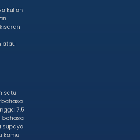
a kuliah
dan
kisaran
 atau
h satu
erbahasa
ingga 7.5
an bahasa
a supaya
au kamu