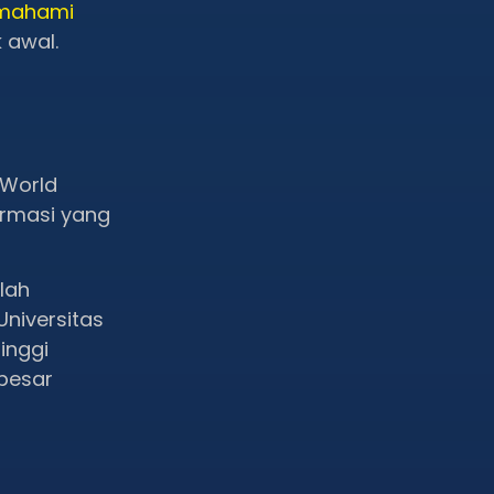
mahami
k awal.
 World
ormasi yang
lah
Universitas
inggi
 besar