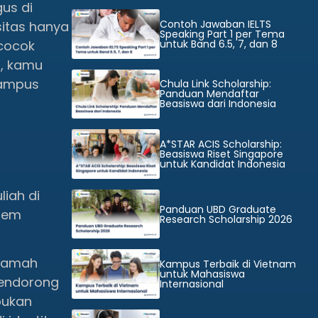
us di
Contoh Jawaban IELTS
sitas hanya
Speaking Part 1 per Tema
untuk Band 6.5, 7, dan 8
cocok
i, kamu
kampus
Chula Link Scholarship:
Panduan Mendaftar
Beasiswa dari Indonesia
A*STAR ACIS Scholarship:
Beasiswa Riset Singapore
untuk Kandidat Indonesia
iah di
Panduan UBD Graduate
stem
Research Scholarship 2026
eramah
Kampus Terbaik di Vietnam
untuk Mahasiswa
mendorong
Internasional
bukan