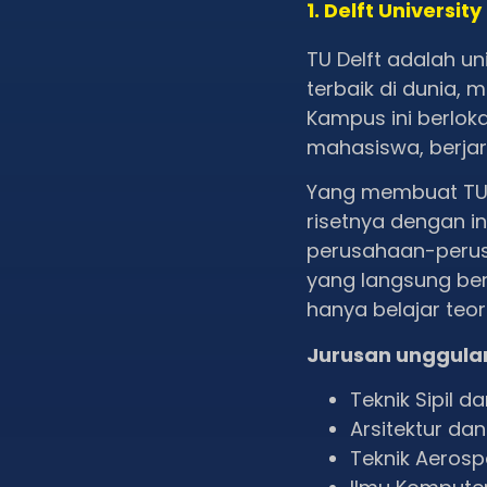
1. Delft Universit
TU Delft adalah un
terbaik di dunia, 
Kampus ini berloka
mahasiswa, berjara
Yang membuat TU D
risetnya dengan i
perusahaan-perusa
yang langsung ber
hanya belajar teo
Jurusan unggula
Teknik Sipil d
Arsitektur da
Teknik Aeros