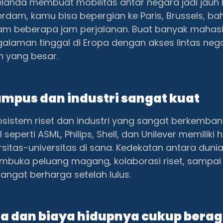
elanda membuat mobilitas antar negara jadi jauh 
rdam, kamu bisa bepergian ke Paris, Brussels, ba
am beberapa jam perjalanan. Buat banyak mahas
galaman tinggal di Eropa dengan akses lintas neg
ah yang besar.
ampus dan industri sangat kuat
sistem riset dan industri yang sangat berkemban
seperti ASML, Philips, Shell, dan Unilever memiliki
rsitas-universitas di sana. Kedekatan antara duni
membuka peluang magang, kolaborasi riset, sampai
angat berharga setelah lulus.
ota dan biaya hidupnya cukup ber