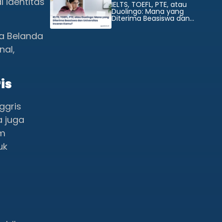
 identitas
IELTS, TOEFL, PTE, atau
Duolingo: Mana yang
Diterima Beasiswa dan
Universitas Incaran Kamu?
pa Belanda
nal,
is
ggris
a juga
um
uk