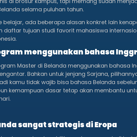
nis di brosur kampus, tapi memang sudah menjadi
 Belanda selama puluhan tahun.
e belajar, ada beberapa alasan konkret lain kena
daftar tujuan studi favorit mahasiswa internasio
nesia.
rogram menggunakan bahasa Inggr
gram Master di Belanda menggunakan bahasa In
ngantar. Bahkan untuk jenjang Sarjana, pilihanny
adi kamu tidak wajib bisa bahasa Belanda sebel
pun kemampuan dasar tetap akan membantu unt
ari.
anda sangat strategis di Eropa