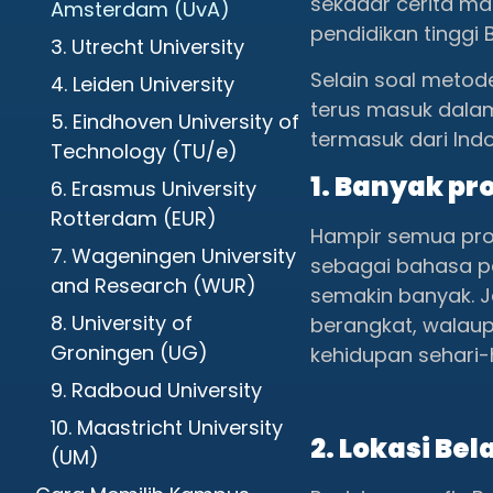
sekadar cerita ma
Amsterdam (UvA)
pendidikan tinggi
3. Utrecht University
Selain soal metod
4. Leiden University
terus masuk dalam 
5. Eindhoven University of
termasuk dari Indo
Technology (TU/e)
1. Banyak p
6. Erasmus University
Rotterdam (EUR)
Hampir semua pro
7. Wageningen University
sebagai bahasa pe
and Research (WUR)
semakin banyak. J
8. University of
berangkat, walau
Groningen (UG)
kehidupan sehari-h
9. Radboud University
10. Maastricht University
2. Lokasi Bel
(UM)