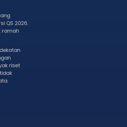
 yang
si QS 2026.
at ramah
edekatan
engan
ak riset
tidak
ata.