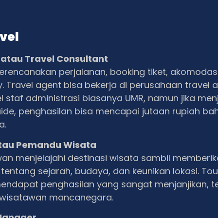
vel
 atau Travel Consultant
rencanakan perjalanan, booking tiket, akomodasi
. Travel agent bisa bekerja di perusahaan travel 
vel staf administrasi biasanya UMR, namun jika menj
guide, penghasilan bisa mencapai jutaan rupiah b
a.
atau Pemandu Wisata
n menjelajahi destinasi wisata sambil memberi
 tentang sejarah, budaya, dan keunikan lokasi. Tou
mendapat penghasilan yang sangat menjanjikan, 
 wisatawan mancanegara.
 Manager