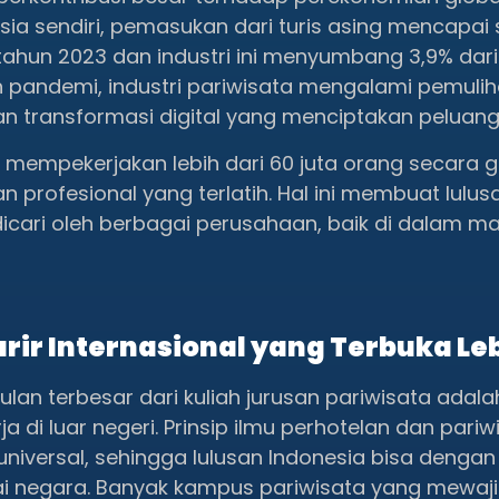
esia sendiri, pemasukan dari turis asing mencapai 
 tahun 2023 dan industri ini menyumbang 3,9% dari
ah pandemi, industri pariwisata mengalami pemuli
n transformasi digital yang menciptakan peluang 
a mempekerjakan lebih dari 60 juta orang secara 
profesional yang terlatih. Hal ini membuat lulus
dicari oleh berbagai perusahaan, baik di dalam m
arir Internasional yang Terbuka Le
lan terbesar dari kuliah jurusan pariwisata adala
 di luar negeri. Prinsip ilmu perhotelan dan pari
t universal, sehingga lulusan Indonesia bisa deng
ai negara. Banyak kampus pariwisata yang mewaj