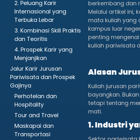
2. Peluang Karir
berkembang dan m
Internasional yang
Melalui artikel in
Terbuka Lebar
mata kuliah yang d
kampus luar neger
3. Kombinasi Skill Praktis
penting mengenai 
dan Teoritis
kuliah pariwisata d
4. Prospek Karir yang
Menjanjikan
Jalur Karir Jurusan
Alasan Juru
Pariwisata dan Prospek
Gajinya
Kuliah jurusan pa
bayangkan. Bukan 
Perhotelan dan
tetapi tentang me
Hospitality
mati.
Tour and Travel
1. Industri 
Maskapai dan
Transportasi
Sektor pariwisata