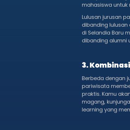
mahasiswa untuk m
Lulusan jurusan pa
dibanding lulusan 
di Selandia Baru m
dibanding alumni u
3. Kombinasi 
Berbeda dengan ju
pariwisata membe
praktis. Kamu ak
magang, kunjungan 
learning yang me