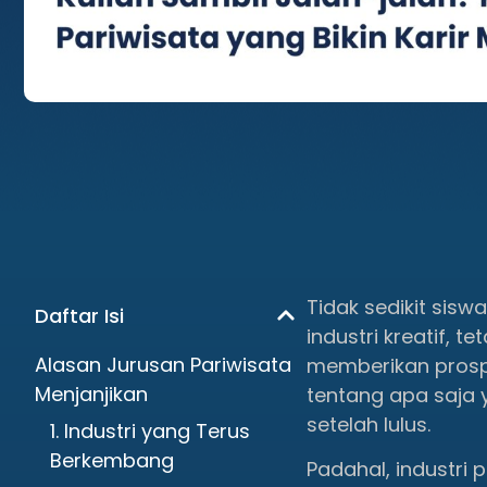
Tidak sedikit sisw
Daftar Isi
industri kreatif, 
Alasan Jurusan Pariwisata
memberikan prospe
Menjanjikan
tentang apa saja y
setelah lulus.
1. Industri yang Terus
Berkembang
Padahal, industri 