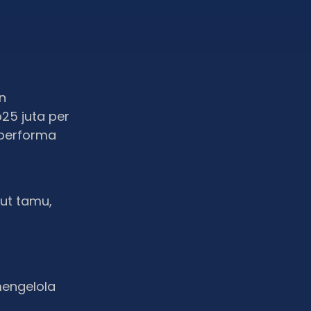
n
p25 juta per
 performa
out tamu,
mengelola