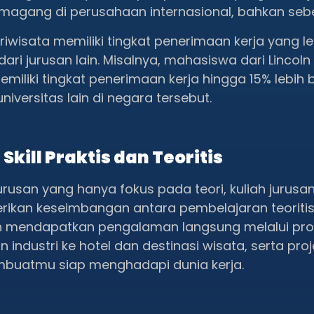
agang di perusahaan internasional, bahkan sebe
riwisata memiliki tingkat penerimaan kerja yang le
dari jurusan lain. Misalnya, mahasiswa dari Lincoln 
emiliki tingkat penerimaan kerja hingga 15% lebih 
niversitas lain di negara tersebut.
Skill Praktis dan Teoritis
rusan yang hanya fokus pada teori, kuliah jurusa
rikan keseimbangan antara pembelajaran teoriti
an mendapatkan pengalaman langsung melalui pr
industri ke hotel dan destinasi wisata, serta pr
mbuatmu siap menghadapi dunia kerja.