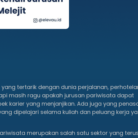
a yang tertarik dengan dunia perjalanan, perhotela
tetapi masih ragu apakah jurusan pariwisata dapat
k karier yang menjanjikan. Ada juga yang penas
ang dipelajari selama kuliah dan peluang kerja y
pariwisata merupakan salah satu sektor yang teru