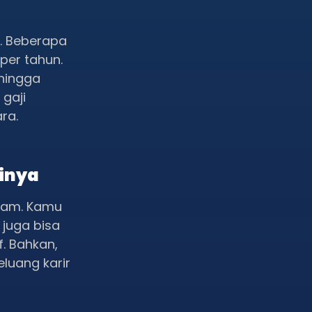
n. Beberapa
 per tahun.
 hingga
 gaji
ra.
jinya
agam. Kamu
 juga bisa
f. Bahkan,
luang karir