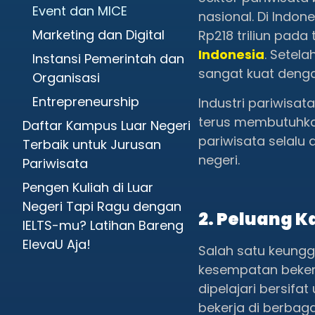
Event dan MICE
nasional. Di Indon
Marketing dan Digital
Rp218 triliun pada
Indonesia
. Setel
Instansi Pemerintah dan
sangat kuat denga
Organisasi
Entrepreneurship
Industri pariwisat
terus membutuhkan 
Daftar Kampus Luar Negeri
pariwisata selalu 
Terbaik untuk Jurusan
negeri.
Pariwisata
Pengen Kuliah di Luar
Negeri Tapi Ragu dengan
2. Peluang K
IELTS-mu? Latihan Bareng
ElevaU Aja!
Salah satu keunggu
kesempatan bekerja
dipelajari bersifa
bekerja di berbag