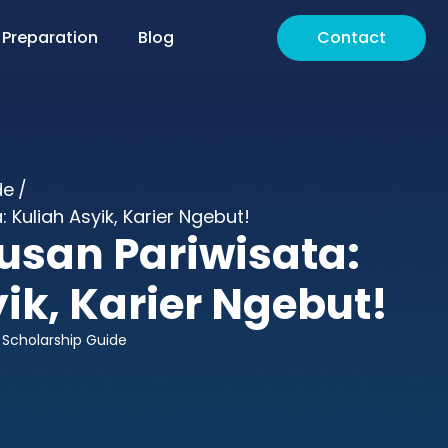
 Preparation
Blog
Contact
de
/
: Kuliah Asyik, Karier Ngebut!
rusan Pariwisata:
ik, Karier Ngebut!
Scholarship Guide