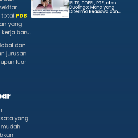
IELTS, TOEFL, PTE, atau
sekitar
Duolingo: Mana yang
Diterima Beasiswa dan
 total
PDB
Universitas Incaran Kamu?
han yang
kerja baru.
global dan
an jurusan
aupun luar
bar
h
wisata yang
an mudah
ibkan