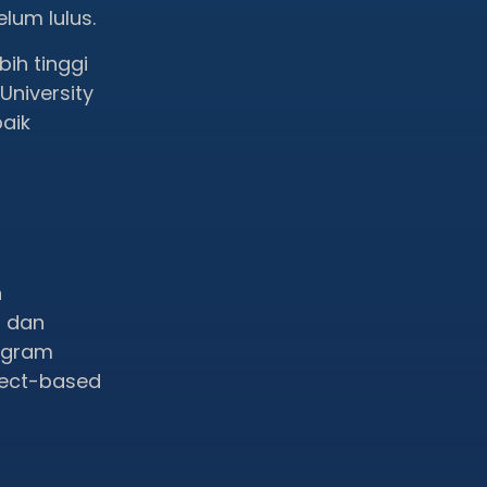
lum lulus.
bih tinggi
University
baik
n
s dan
ogram
oject-based