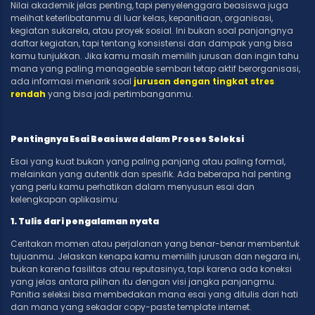
Nilai akademik jelas penting, tapi penyelenggara beasiswa juga
melihat keterlibatanmu di luar kelas, kepanitiaan, organisasi,
kegiatan sukarela, atau proyek sosial. Ini bukan soal panjangnya
daftar kegiatan, tapi tentang konsistensi dan dampak yang bisa
kamu tunjukkan. Jika kamu masih memilih jurusan dan ingin tahu
mana yang paling manageable sembari tetap aktif berorganisasi,
ada informasi menarik soal
jurusan dengan tingkat stres
rendah
yang bisa jadi pertimbanganmu.
Pentingnya Esai Beasiswa dalam Proses Seleksi
Esai yang kuat bukan yang paling panjang atau paling formal,
melainkan yang autentik dan spesifik. Ada beberapa hal penting
yang perlu kamu perhatikan dalam menyusun esai dan
kelengkapan aplikasimu:
1. Tulis dari pengalaman nyata
Ceritakan momen atau perjalanan yang benar-benar membentuk
tujuanmu. Jelaskan kenapa kamu memilih jurusan dan negara ini,
bukan karena fasilitas atau reputasinya, tapi karena ada koneksi
yang jelas antara pilihan itu dengan visi jangka panjangmu.
Panitia seleksi bisa membedakan mana esai yang ditulis dari hati
dan mana yang sekadar copy-paste template internet.