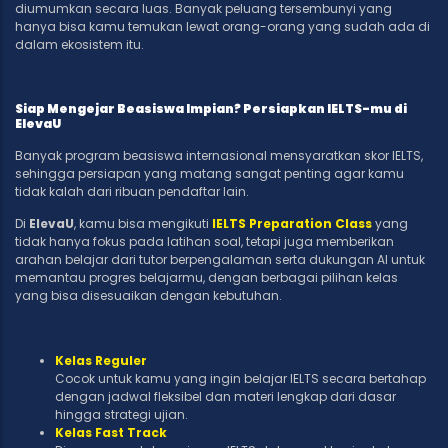
diumumkan secara luas. Banyak peluang tersembunyi yang
hanya bisa kamu temukan lewat orang-orang yang sudah ada di
dalam ekosistem itu.
Siap Mengejar Beasiswa Impian? Persiapkan IELTS-mu di
ElevaU
Banyak program beasiswa internasional mensyaratkan skor IELTS,
sehingga persiapan yang matang sangat penting agar kamu
tidak kalah dari ribuan pendaftar lain.
Di
ElevaU
, kamu bisa mengikuti
IELTS Preparation Class
yang
tidak hanya fokus pada latihan soal, tetapi juga memberikan
arahan belajar dari tutor berpengalaman serta dukungan AI untuk
memantau progres belajarmu, dengan berbagai pilihan kelas
yang bisa disesuaikan dengan kebutuhan.
Kelas Reguler
Cocok untuk kamu yang ingin belajar IELTS secara bertahap
dengan jadwal fleksibel dan materi lengkap dari dasar
hingga strategi ujian.
Kelas Fast Track