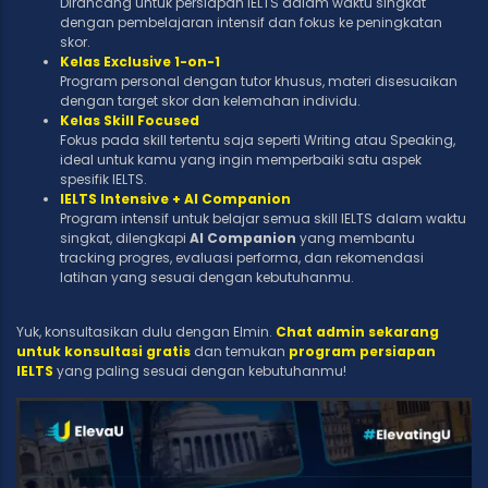
Dirancang untuk persiapan IELTS dalam waktu singkat
dengan pembelajaran intensif dan fokus ke peningkatan
skor.
Kelas Exclusive 1-on-1
Program personal dengan tutor khusus, materi disesuaikan
dengan target skor dan kelemahan individu.
Kelas Skill Focused
Fokus pada skill tertentu saja seperti Writing atau Speaking,
ideal untuk kamu yang ingin memperbaiki satu aspek
spesifik IELTS.
IELTS Intensive + AI Companion
Program intensif untuk belajar semua skill IELTS dalam waktu
singkat, dilengkapi
AI Companion
yang membantu
tracking progres, evaluasi performa, dan rekomendasi
latihan yang sesuai dengan kebutuhanmu.
Yuk, konsultasikan dulu dengan Elmin.
Chat admin sekarang
untuk konsultasi gratis
dan temukan
program persiapan
IELTS
yang paling sesuai dengan kebutuhanmu!