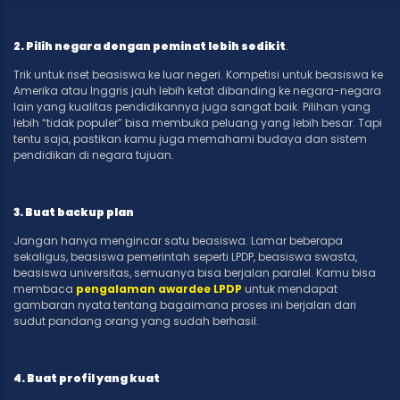
2.
Pilih negara dengan peminat lebih sedikit
.
Trik untuk riset beasiswa ke luar negeri. Kompetisi untuk beasiswa ke
Amerika atau Inggris jauh lebih ketat dibanding ke negara-negara
lain yang kualitas pendidikannya juga sangat baik. Pilihan yang
lebih “tidak populer” bisa membuka peluang yang lebih besar. Tapi
tentu saja, pastikan kamu juga memahami budaya dan sistem
pendidikan di negara tujuan.
3. Buat backup plan
Jangan hanya mengincar satu beasiswa. Lamar beberapa
sekaligus, beasiswa pemerintah seperti LPDP, beasiswa swasta,
beasiswa universitas, semuanya bisa berjalan paralel. Kamu bisa
membaca
pengalaman awardee LPDP
untuk mendapat
gambaran nyata tentang bagaimana proses ini berjalan dari
sudut pandang orang yang sudah berhasil.
4. Buat profil yang kuat