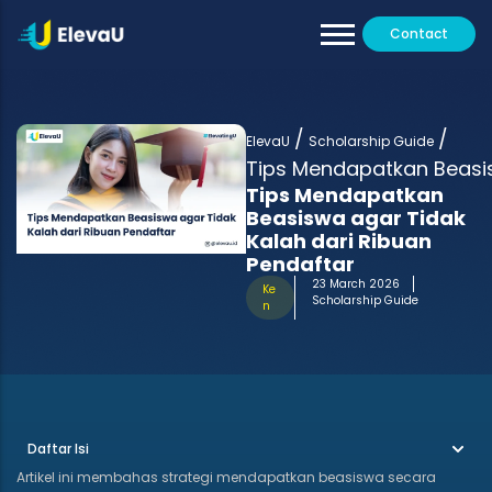
Contact
Our Tutors
All Programs
/
/
Testimoni
ElevaU
Scholarship Guide
Tips Mendapatkan Beasis
Tips Mendapatkan
Beasiswa agar Tidak
Kalah dari Ribuan
Pendaftar
23 March 2026
Ke
Scholarship Guide
n
Daftar Isi
Artikel ini membahas strategi mendapatkan beasiswa secara