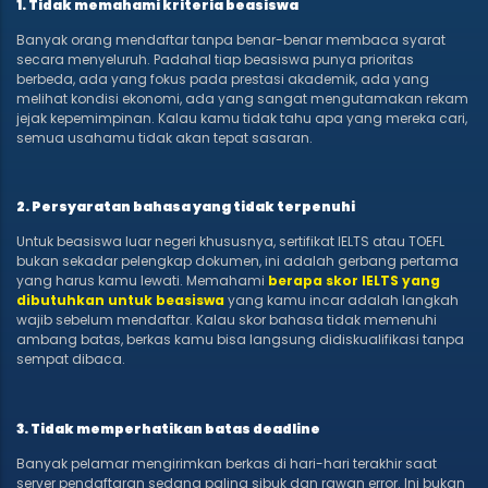
1. Tidak memahami kriteria beasiswa
Banyak orang mendaftar tanpa benar-benar membaca syarat
secara menyeluruh. Padahal tiap beasiswa punya prioritas
berbeda, ada yang fokus pada prestasi akademik, ada yang
melihat kondisi ekonomi, ada yang sangat mengutamakan rekam
jejak kepemimpinan. Kalau kamu tidak tahu apa yang mereka cari,
semua usahamu tidak akan tepat sasaran.
2. Persyaratan bahasa yang tidak terpenuhi
Untuk beasiswa luar negeri khususnya, sertifikat IELTS atau TOEFL
bukan sekadar pelengkap dokumen, ini adalah gerbang pertama
yang harus kamu lewati. Memahami
berapa skor IELTS yang
dibutuhkan untuk beasiswa
yang kamu incar adalah langkah
wajib sebelum mendaftar. Kalau skor bahasa tidak memenuhi
ambang batas, berkas kamu bisa langsung didiskualifikasi tanpa
sempat dibaca.
3. Tidak memperhatikan batas deadline
Banyak pelamar mengirimkan berkas di hari-hari terakhir saat
server pendaftaran sedang paling sibuk dan rawan error. Ini bukan