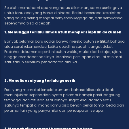
Setelah memahami apa yang harus dilakukan, sama pentingnya
untuk tahu apa yang harus dihindari. Berikut beberapa kesalahan
yang paling sering menjadi penyebab kegagalan, dan semuanya
sebenarnya bisa dicegah.
1. Menunggu terlalu lama untuk mempersiapkan dokumen
Banyak pelamar baru sadar bahwa mereka butuh sertifikat bahasa
atau surat rekomendasi ketika deadline sudah sangat dekat.
Padahal dokumen seperti ini butuh waktu, mulai dari belajar, ujian,
hingga mendapat hasilnya. Idealnya, persiapan dimulai minimal
satu tahun sebelum pendaftaran dibuka.
2. Menulis esai yang terlalu generik
Esai yang memakai template umum, bahasa klise, atau tidak
menunjukkan kepribadian nyata pelamar hampir pasti langsung
tertinggal dari ratusan esai lainnya. Ingat, esai adalah satu-
satunya tempat di mana kamu bisa benar-benar tampil beda dari
pelamar lain yang punya nilai dan pencapaian serupa.
3. Mengabaikan syarat kemampuan bahasa