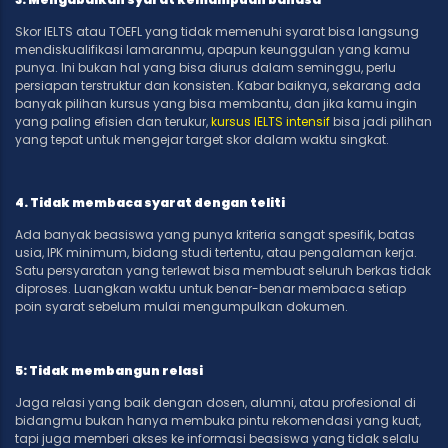
Skor IELTS atau TOEFL yang tidak memenuhi syarat bisa langsung
mendiskualifikasi lamaranmu, apapun keunggulan yang kamu
punya. Ini bukan hal yang bisa diurus dalam seminggu, perlu
persiapan terstruktur dan konsisten. Kabar baiknya, sekarang ada
banyak pilihan kursus yang bisa membantu, dan jika kamu ingin
yang paling efisien dan terukur,
kursus IELTS intensif
bisa jadi pilihan
yang tepat untuk mengejar target skor dalam waktu singkat.
4. Tidak membaca syarat dengan teliti
Ada banyak beasiswa yang punya kriteria sangat spesifik, batas
usia, IPK minimum, bidang studi tertentu, atau pengalaman kerja.
Satu persyaratan yang terlewat bisa membuat seluruh berkas tidak
diproses. Luangkan waktu untuk benar-benar membaca setiap
poin syarat sebelum mulai mengumpulkan dokumen.
5: Tidak membangun relasi
Jaga relasi yang baik dengan dosen, alumni, atau profesional di
bidangmu bukan hanya membuka pintu rekomendasi yang kuat,
tapi juga memberi akses ke informasi beasiswa yang tidak selalu