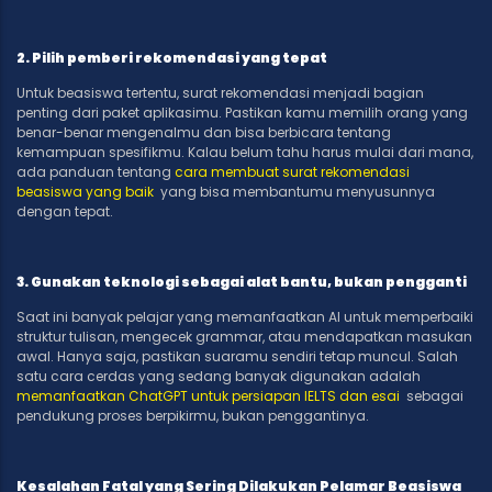
2. Pilih pemberi rekomendasi yang tepat
Untuk beasiswa tertentu, surat rekomendasi menjadi bagian
penting dari paket aplikasimu. Pastikan kamu memilih orang yang
benar-benar mengenalmu dan bisa berbicara tentang
kemampuan spesifikmu. Kalau belum tahu harus mulai dari mana,
ada panduan tentang
cara membuat surat rekomendasi
beasiswa yang baik
yang bisa membantumu menyusunnya
dengan tepat.
3. Gunakan teknologi sebagai alat bantu, bukan pengganti
Saat ini banyak pelajar yang memanfaatkan AI untuk memperbaiki
struktur tulisan, mengecek grammar, atau mendapatkan masukan
awal. Hanya saja, pastikan suaramu sendiri tetap muncul. Salah
satu cara cerdas yang sedang banyak digunakan adalah
memanfaatkan ChatGPT untuk persiapan IELTS dan esai
sebagai
pendukung proses berpikirmu, bukan penggantinya.
Kesalahan Fatal yang Sering Dilakukan Pelamar Beasiswa