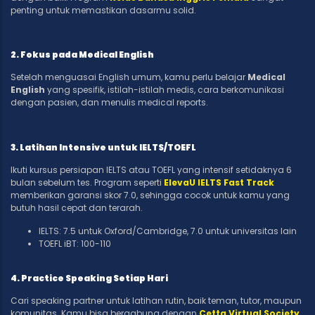
penting untuk memastikan dasarmu solid.
2. Fokus pada Medical English
Setelah menguasai English umum, kamu perlu belajar
Medical
English
yang spesifik, istilah-istilah medis, cara berkomunikasi
dengan pasien, dan menulis medical reports.
3. Latihan Intensive untuk IELTS/TOEFL
Ikuti kursus persiapan IELTS atau TOEFL yang intensif setidaknya 6
bulan sebelum tes. Program seperti
ElevaU IELTS Fast Track
memberikan garansi skor 7.0, sehingga cocok untuk kamu yang
butuh hasil cepat dan terarah.
IELTS: 7.5 untuk Oxford/Cambridge, 7.0 untuk universitas lain
TOEFL iBT: 100-110
4. Practice Speaking Setiap Hari
Cari speaking partner untuk latihan rutin, baik teman, tutor, maupun
komunitas. Kamu bisa bergabung dengan
Cetta Virtual Society