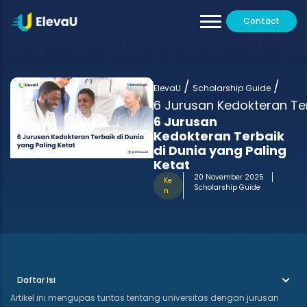
Contact
Our Tutors
All Programs
/
/
Testimoni
ElevaU
Scholarship Guide
6 Jurusan Kedokteran Ter
6 Jurusan
Kedokteran Terbaik
di Dunia yang Paling
Ketat
20 November 2025
Ke
Scholarship Guide
n
Daftar Isi
Artikel ini mengupas tuntas tentang universitas dengan jurusan