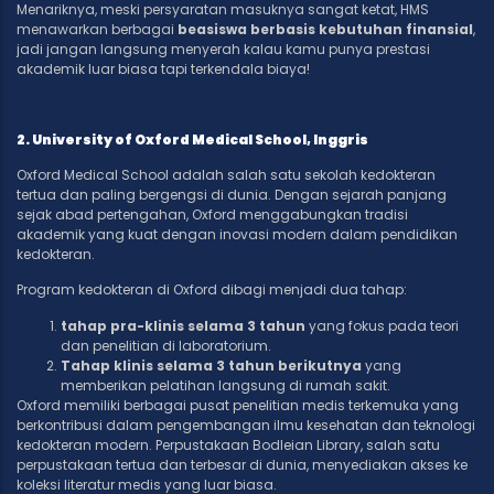
Menariknya, meski persyaratan masuknya sangat ketat, HMS
menawarkan berbagai
beasiswa berbasis kebutuhan finansial
,
jadi jangan langsung menyerah kalau kamu punya prestasi
akademik luar biasa tapi terkendala biaya!
2. University of Oxford Medical School, Inggris
Oxford Medical School adalah salah satu sekolah kedokteran
tertua dan paling bergengsi di dunia. Dengan sejarah panjang
sejak abad pertengahan, Oxford menggabungkan tradisi
akademik yang kuat dengan inovasi modern dalam pendidikan
kedokteran.
Program kedokteran di Oxford dibagi menjadi dua tahap:
tahap pra-klinis selama 3 tahun
yang fokus pada teori
dan penelitian di laboratorium.
Tahap klinis selama 3 tahun berikutnya
yang
memberikan pelatihan langsung di rumah sakit.
Oxford memiliki berbagai pusat penelitian medis terkemuka yang
berkontribusi dalam pengembangan ilmu kesehatan dan teknologi
kedokteran modern. Perpustakaan Bodleian Library, salah satu
perpustakaan tertua dan terbesar di dunia, menyediakan akses ke
koleksi literatur medis yang luar biasa.