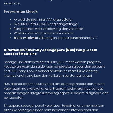
kesehatan.
Persyaratan Masuk
:
A-Level dengan nilai A
A
A atau setara
Skor BMAT atau UCAT yang sangat tinggi
Pengalaman work shadowing dan volunteer
Wawancara yang sangat mendalam
IELTS minimal 7.5
dengan semua band minimal 7.0
6. National University of Singapore (NUS) Yong Loo Lin
School of Medicine
Sebagai universitas terbaik di Asia, NUS menawarkan program
kedokteran kelas dunia dengan pendekatan global dan berbasis
riset. NUS Yong Loo Lin School of Medicine memiliki kolaborasi
internasional yang luas dan kurikulum berstandar tinggi.
NUS dikenal karena fokusnya dalam teknologi medis dan inovasi
kesehatan masyarakat di Asia. Program kedokterannya sangat
modern dengan integrasi teknologi seperti AI dalam diagnosis dan
pengobatan.
Singapura sebagai pusat kesehatan terbaik di Asia memberikan
akses ke berbagai rumah sakit berstandar internasional dan