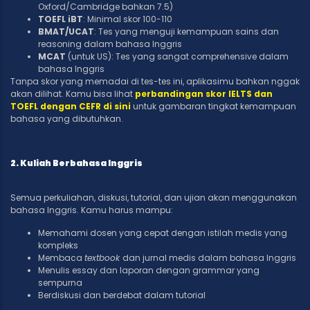
Oxford/Cambridge bahkan 7.5)
TOEFL iBT
: Minimal skor 100-110
BMAT/UCAT
: Tes yang menguji kemampuan sains dan
reasoning dalam bahasa Inggris
MCAT
(untuk US): Tes yang sangat comprehensive dalam
bahasa Inggris
Tanpa skor yang memadai di tes-tes ini, aplikasimu bahkan nggak
akan dilihat. Kamu bisa lihat
perbandingan skor IELTS dan
TOEFL dengan CEFR di sini
untuk gambaran tingkat kemampuan
bahasa yang dibutuhkan.
2. Kuliah Berbahasa Inggris
Semua perkuliahan, diskusi, tutorial, dan ujian akan menggunakan
bahasa Inggris. Kamu harus mampu:
Memahami dosen yang cepat dengan istilah medis yang
kompleks
Membaca
textbook
dan jurnal medis dalam bahasa Inggris
Menulis essay dan laporan dengan grammar yang
sempurna
Berdiskusi dan berdebat dalam tutorial