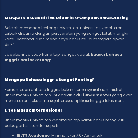
Mempersiapkan Diri Mulai dari Kemampuan Bahasa Asing
Setelah membaca tentang universitas-universitas kedokteran
terbaik di dunia dengan persyaratan yang sangat ketat, mungkin
kamu bertanya: “Dari mana saya harus mulai mempersiapkan
diri?”
Jawabannya sederhana tapi sangat krusial:
kuasai bahasa
Inggris dari sekarang!
Mengapa Bahasa Inggris Sangat Penting?
Kemampuan bahasa Inggris bukan cuma syarat administratif
untuk masuk universitas. Ini adalah
skill fundamental
yang akan
menentukan suksesmu sejak proses aplikasi hingga lulus nanti.
1. Tes Masuk Internasional
Untuk masuk universitas kedokteran top, kamu harus mengikuti
berbagai tes standar seperti:
IELTS Academic
: Minimal skor 7.0-7.5 (untuk