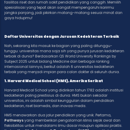
fasilitas riset dan rumah sakit pendidikan yang canggih. Memilih
spesialisasi yang tepat akan sangat mempengaruhi karirmu
jangka panjang, jadi pikirkan matang-matang sesuai minat dan
gaya hidupmu!
Daftar Universitas dengan Jurusan Kedokteran Terbaik
Nah, sekarang kita masuk ke bagian yang paling ditunggu-
tunggu: universitas mana saja sih yang punya jurusan kedokteran
terbaik di dunia? Berdasarkan QS World University Rankings by
Subject 2025 untuk bidang Medicine dan berbagai ranking
internasional lainnya, berikut adalah 6 universitas kedokteran
terbaik yang menjadi impian para calon dokter di seluruh dunia.
1. Harvard Medical School (HMS), Amerika Serikat
Harvard Medical School yang didirikan tahun 1782 adalah institusi
kedokteran paling prestisius di dunia. HMS bukan sekadar
universitas, ini adalah simbol keunggulan dalam pendidikan
kedokteran, riset biomedis, dan inovasi medis.
HMS menawarkan dua jalur pendidikan yang unik. Pertama,
Pathways
yang memberikan pengalaman klinis sejak awal dan
fleksibilitas untuk mendalami ilmu dasar maupun aplikasi praktis.