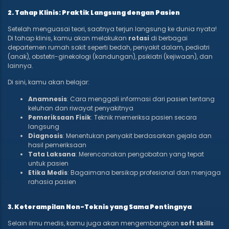
2. Tahap Klinis: Praktik Langsung dengan Pasien
Setelah menguasai teori, saatnya terjun langsung ke dunia nyata!
Di tahap klinis, kamu akan melakukan
rotasi
di berbagai
departemen rumah sakit seperti bedah, penyakit dalam, pediatri
(anak), obstetri-ginekologi (kandungan), psikiatri (kejiwaan), dan
lainnya.
Di sini, kamu akan belajar:
Anamnesis
: Cara menggali informasi dari pasien tentang
keluhan dan riwayat penyakitnya
Pemeriksaan Fisik
: Teknik memeriksa pasien secara
langsung
Diagnosis
: Menentukan penyakit berdasarkan gejala dan
hasil pemeriksaan
Tata Laksana
: Merencanakan pengobatan yang tepat
untuk pasien
Etika Medis
: Bagaimana bersikap profesional dan menjaga
rahasia pasien
3. Keterampilan Non-Teknis yang Sama Pentingnya
Selain ilmu medis, kamu juga akan mengembangkan
soft skills