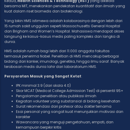
Kedua,
Health Sciences & Technology (HST)
yang dikelola
bersama MIT, menekankan pendekatan kuantitatif dan ilmiah yang
kuat dalam riset biomedis dan bioteknologi.
Yang bikin HMS istimewa adalah kolaborasinya dengan lebih dari
15 rumah sakit unggulan seperti Massachusetts General Hospital
dan Brigham and Women’s Hospital. Mahasiswa mendapat akses
langsung ke kasus-kasus medis paling kompleks dan langka di
dunia.
HMS adalah rumah bagi lebih dari 11.000 anggota fakultas
termasuk penerima Nobel. Penelitian di HMS mencakup berbagai
bidang dari kanker, imunologi, genetika, hingga ilmu saraf. Banyak
terobosan medis dunia lahir dari laboratorium HMS.
Persyaratan Masuk yang Sangat Ketat
:
IPK minimal 3.9 (dari skala 4.0)
Skor MCAT (Medical College Admission Test) di persentil 95+
Pengalaman penelitian atau publikasi ilmiah
Kegiatan volunteer yang substansial di bidang kesehatan
Surat rekomendasi dari profesor atau dokter ternama
Esai personal yang sangat kuat menunjukkan motivasi dan
karakter
Wawancara yang menguji pengetahuan, empati, dan
kemampuan berpikir kritis