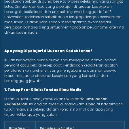
kedokteran terbaik di dunia beserta proses seleksinya yang sangat
ketat. Dimulai dari apa yang dipelajari di jurusan kedokteran,
berbagai spesialisasi dan prospek kerjanya, hingga daftar 6
universitas kedokteran terbaik dunia lengkap dengan persyaratan
masuknya. Di akhir, kamu akan mendapatkan rekomendasi
persiapan bahasa asing untuk meningkatkan peluangmu diterima
di kampus impian.
Apa yang Dipelajari di Jurusan Kedokteran?
Kuliah kedokteran bukan cuma soal menghapal nama-nama
penyakit atau belajar resep obat. Pendidikan kedokteran adalah
perjalanan komprehensif yang mengubahmu dari mahasiswa
biasa menjadi profesional kesehatan yang kompeten dan
bertanggung jawab.
1. Tahap Pra-Klinis: Fondasi Ilmu Medis
Di tahun-tahun awal, kamu akan fokus pada
ilmu dasar
kedokteran
. Ini adalah masa di mana kamu belajar bagaimana
tubuh manusia bekerja dalam kondisi normal dan apa yang
terjadi ketika ada yang salah.
Ilmu Dasar
Penjelasan Singkat