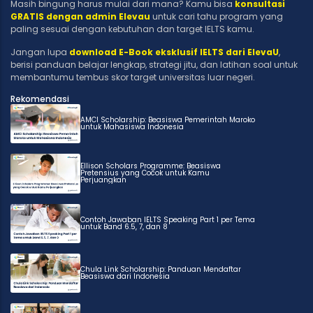
Masih bingung harus mulai dari mana? Kamu bisa
konsultasi
GRATIS dengan admin Elevau
untuk cari tahu program yang
paling sesuai dengan kebutuhan dan target IELTS kamu.
Jangan lupa
download E-Book eksklusif IELTS dari ElevaU
,
berisi panduan belajar lengkap, strategi jitu, dan latihan soal untuk
membantumu tembus skor target universitas luar negeri.
Rekomendasi
AMCI Scholarship: Beasiswa Pemerintah Maroko
untuk Mahasiswa Indonesia
Ellison Scholars Programme: Beasiswa
Pretensius yang Cocok untuk Kamu
Perjuangkan
Contoh Jawaban IELTS Speaking Part 1 per Tema
untuk Band 6.5, 7, dan 8
Chula Link Scholarship: Panduan Mendaftar
Beasiswa dari Indonesia