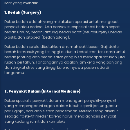
karir yang menarik.
1. Bedah (Surgery)
Dokter bedah adalah yang melakukan operasi untuk mengobati
penyakit atau cedera. Ada banyak subspesialisasi bedah seperti
bedah umum, bedah jantung, bedah saraf (neurosurgery), bedah
plastik, dan ortopedi (bedah tulang).
Dokter bedah selalu dibutuhkan di rumah sakit besar. Gaji dokter
bedah termasuk yang tertinggi di dunia kedokteran, terutama untuk
bedah jantung dan bedah saraf yang bisa mencapai ratusan juta
rupiah per tahun. Tantangannya adalah jam kerja yang panjang
dan tingkat stres yang tinggi karena nyawa pasien ada di
tanganmu.
2. Penyakit Dalam (Internal Medicine)
Dokter spesialis penyakit dalam menangani penyakit-penyakit
yang mempengaruhi organ dalam tubuh seperti jantung, paru-
paru, ginjal, hati, dan sistem pencernaan. Mereka sering disebut
sebagai “detektif medis” karena harus mendiagnosis penyakit
yang kadang rumit dan kompleks.