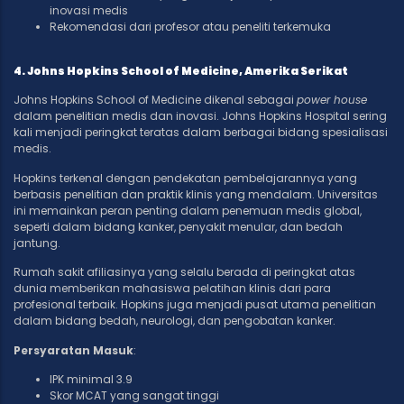
inovasi medis
Rekomendasi dari profesor atau peneliti terkemuka
4. Johns Hopkins School of Medicine, Amerika Serikat
Johns Hopkins School of Medicine dikenal sebagai
power house
dalam penelitian medis dan inovasi. Johns Hopkins Hospital sering
kali menjadi peringkat teratas dalam berbagai bidang spesialisasi
medis.
Hopkins terkenal dengan pendekatan pembelajarannya yang
berbasis penelitian dan praktik klinis yang mendalam. Universitas
ini memainkan peran penting dalam penemuan medis global,
seperti dalam bidang kanker, penyakit menular, dan bedah
jantung.
Rumah sakit afiliasinya yang selalu berada di peringkat atas
dunia memberikan mahasiswa pelatihan klinis dari para
profesional terbaik. Hopkins juga menjadi pusat utama penelitian
dalam bidang bedah, neurologi, dan pengobatan kanker.
Persyaratan Masuk
:
IPK minimal 3.9
Skor MCAT yang sangat tinggi