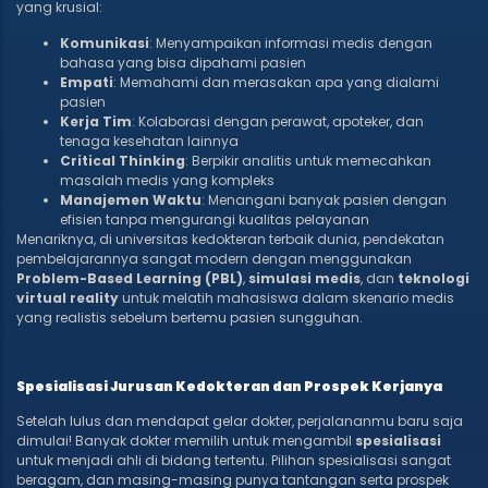
yang krusial:
Komunikasi
: Menyampaikan informasi medis dengan
bahasa yang bisa dipahami pasien
Empati
: Memahami dan merasakan apa yang dialami
pasien
Kerja Tim
: Kolaborasi dengan perawat, apoteker, dan
tenaga kesehatan lainnya
Critical Thinking
: Berpikir analitis untuk memecahkan
masalah medis yang kompleks
Manajemen Waktu
: Menangani banyak pasien dengan
efisien tanpa mengurangi kualitas pelayanan
Menariknya, di universitas kedokteran terbaik dunia, pendekatan
pembelajarannya sangat modern dengan menggunakan
Problem-Based Learning (PBL)
,
simulasi medis
, dan
teknologi
virtual reality
untuk melatih mahasiswa dalam skenario medis
yang realistis sebelum bertemu pasien sungguhan.
Spesialisasi Jurusan Kedokteran dan Prospek Kerjanya
Setelah lulus dan mendapat gelar dokter, perjalananmu baru saja
dimulai! Banyak dokter memilih untuk mengambil
spesialisasi
untuk menjadi ahli di bidang tertentu. Pilihan spesialisasi sangat
beragam, dan masing-masing punya tantangan serta prospek