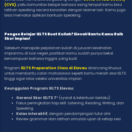
(CVS)
,
yaitu komunitas belajar bahasa asing tempat kamu bisa
latihan speaking secara konsisten dengan learner lain. Kamu juga
bisa memakai aplikasi bantuan speaking.
Pengen Belajar IELTS Buat Kuliah? ElevaU Bantu Kamu Raih
Skor Impian!
Sebelum menapaki perjalanan kuliah di jurusan kesehatan
impianmu di luar negeri, pastikan kamu sudah punya bekal
kemampuan bahasa Inggris yang kuat.
Program
IELTS Preparation Class di Elevau
dirancang khusus
untuk membantu calon mahasiswa seperti kamu meraih skor IELTS
tinggi agar lolos seleksi universitas impian.
Keunggulan Program IELTS Elevau:
Garansi Skor IELTS 7
* (syarat & ketentuan berlaku)
Fokus peningkatan tiap skill: Listening, Reading, Writing, dan
Speaking
Kelas interaktif
, dengan pendampingan tutor ahli
Review grammar dan latihan simulasi ujian di setiap sesi