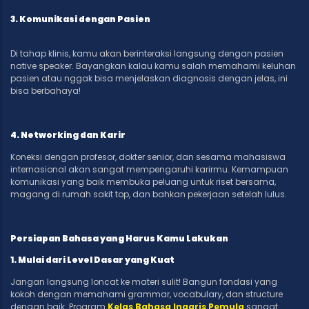
3. Komunikasi dengan Pasien
Di tahap klinis, kamu akan berinteraksi langsung dengan pasien
native speaker. Bayangkan kalau kamu salah memahami keluhan
pasien atau nggak bisa menjelaskan diagnosis dengan jelas, ini
bisa berbahaya!
4. Networking dan Karir
Koneksi dengan profesor, dokter senior, dan sesama mahasiswa
internasional akan sangat mempengaruhi karirmu. Kemampuan
komunikasi yang baik membuka peluang untuk riset bersama,
magang di rumah sakit top, dan bahkan pekerjaan setelah lulus.
Persiapan Bahasa yang Harus Kamu Lakukan
1. Mulai dari Level Dasar yang Kuat
Jangan langsung loncat ke materi sulit! Bangun fondasi yang
kokoh dengan memahami grammar, vocabulary, dan structure
dengan baik. Program
Kelas Bahasa Inggris Pemula
sangat