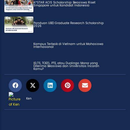
A*STAR ACIS Scholarship: Beasiswa Riset
Singapore untuk Kandidat Indonesia
Panduan UBD Graduate Research Scholarship
2026
Kampus Terbaik di Vietnam untuk Mahasiswa
Internasional
IELTS, TOEFL, PTE, atau Duolingo: Mana yang
Diterima Beasiswa dan Universitas Incaran
Kamu?
Ken