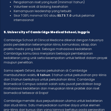
Pengalaman riset yang kuat (minimal 1 tahun)
Volunteer work di bidang kesehatan
Kemampuan leadership yang terbukti
Skor TOEFL minimal 100 atau
IELTS 7.0
untuk pelamar
internasional
5. University of Cambridge Medical School, Inggris
Cambridge School of Clinical Medicine dikenal dengan fokusnya
pada pendekatan keterampilan klinis, komunikasi, sikap, dan
praktis medis yang baik. Sebagai mahasiswa kedokteran
Cambridge, kamu bisa menjalani berbagai pembelajaran
kedokteran yang unik serta kesempatan untuk terlibat dalam proyek
maupun penelitian.
Sama seperti Oxford, durasi perkuliahan di Cambridge
membutuhkan waktu
6 tahun
: 3 tahun untuk perkuliahan pra-klinis
dan 3 tahun berikutnya untuk perkuliahan klinis. Cambridge
Biomedical Campus adalah salah satu pusat pendidikan bagi
mahasiswa kedokteran dan merupakan klinik praktek dan riset
biomedical terbesar di Eropa!
Cambridge memiliki dua perpustakaan utama untuk kedokteran
dan studi klinis. Satu menyediakan sumber daya untuk elemen
pra-klinis dari kursus dan yang lainnya berfokus pada perawatan