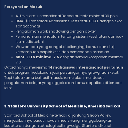
Persyaratan Masuk
:
A-Level atau International Baccalaureate minimal 39 poin
BMAT (Biomedical Admissions Test) atau UCAT dengan skor
sangat tinggi
Pengalaman work shadowing dengan dokter
Pemahaman mendalam tentang sistem kesehatan dan isu-
isu medis terkini
Wawancara yang sangat challenging, kamu akan diuji
kemampuan berpikir kritis dan pemecahan masalah
Skor IELTS minimal 7.5
dengan semua komponen minimal
7.0
Oxford hanya menerima
14 mahasiswa internasional per tahun
untuk program kedokteran, jadi persaingannya gila-gilaan ketat.
Tapi kalau kamu berhasil masuk, kamu akan mendapat
pengalaman belajar yang nggak akan kamu dapatkan di tempat
lain!
3. Stanford University School of Medicine, Amerika Serikat
Stanford School of Medicine terletak di jantung Silicon Valley,
menjadikannya pusat inovasi medis yang menggabungkan
kedokteran dengan teknologi cutting-edge. Stanford dikenal