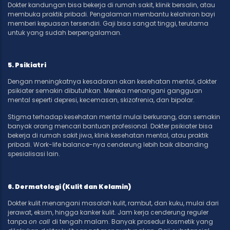
Dokter kandungan bisa bekerja di rumah sakit, klinik bersalin, atau
membuka praktik pribadi. Pengalaman membantu kelahiran bayi
memberi kepuasan tersendiri. Gaji bisa sangat tinggi, terutama
untuk yang sudah berpengalaman.
5. Psikiatri
Dengan meningkatnya kesadaran akan kesehatan mental, dokter
psikiater semakin dibutuhkan. Mereka menangani gangguan
mental seperti depresi, kecemasan, skizofrenia, dan bipolar.
Stigma terhadap kesehatan mental mulai berkurang, dan semakin
banyak orang mencari bantuan profesional. Dokter psikiater bisa
bekerja di rumah sakit jiwa, klinik kesehatan mental, atau praktik
pribadi. Work-life balance-nya cenderung lebih baik dibanding
spesialisasi lain.
6. Dermatologi (Kulit dan Kelamin)
Dokter kulit menangani masalah kulit, rambut, dan kuku, mulai dari
jerawat, eksim, hingga kanker kulit. Jam kerja cenderung reguler
tanpa
on call
di tengah malam. Banyak prosedur kosmetik yang