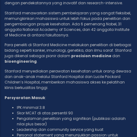
dengan pendekatannya yang inovatif dan research-intensive.
Stanford menawarkan sistem pembelajaran yang sangat fleksibel,
memungkinkan mahasiswa untuk lebih fokus pada penelitian dan
pengembangan proyek kesehatan. Ada 6 pemenang Nobel, 31
anggota National Academy of Sciences, dan 42 anggota Institute
of Medicine di antara fakultasnya.
Para peneliti di Stanford Medicine melakukan penelitian di berbagai
bidang seperti kanker, imunologi, genetika, dan ilmu saraf. Stanford
juga dikenal sebagai pionir dalam
precision medicine
dan
bioengineering
.
Stanford menyediakan perawatan kesehatan untuk orang dewasa
dan anak-anak melalui Stanford Hospital dan Lucile Packard
Children’s Hospital, memberikan mahasiswa akses ke pelatihan
klinis berkualitas tinggi.
Persyaratan Masuk
:
IPK minimal 3.8
Skor MCAT di atas persentil 90
Pengalaman penelitian yang signifikan (publikasi adalah
nilai plus besar)
Leadership dan community service yang kuat
Personal statement yang menunjukkan passion untuk