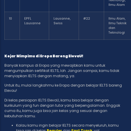
Teknologi,
Ilmu Alam
10
EPFL
Lausanne,
#22
Ilmu Alam,
Lausanne
Swiss
Ilmu Teknik
dan
Teknologi
Kejar Mimpimu di Eropa Bareng ElevaU!
Banyak kampus di Eropa yang mewajibkan kamu untuk
mengumpulkan sertifikat IELTS, loh. Jangan sampai, kamu tidak
menyiapkan IELTS dengan matang, ya.
Untuk itu, mulai langkahmu ke Eropa dengan belajar IELTS bareng
Elevau!
Di kelas persiapan IELTS ElevaU, kamu bisa belajar dengan
kurikulum yang fun dengan tutor yang berpengalaman. Enggak
cuma itu, kamu juga bisa join kelas yang sesuai dengan
kebutuhan kamu.
Kalau kamu ingin belajar IELTS secara menyeluruh, kamu
bisa join di kelas
Reguler
dan
Fast Track
, ya!