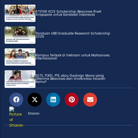
A*STAR ACIS Scholarship: Beasiswa Riset
Singapore untuk Kandidat Indonesia
Panduan UBD Graduate Research Scholarship
2026
Kampus Terbaik di Vietnam untuk Mahasiswa
Internasional
IELTS, TOEFL, PTE, atau Duolingo: Mana yang
Diterima Beasiswa dan Universitas Incaran
Kamu?
Sharon