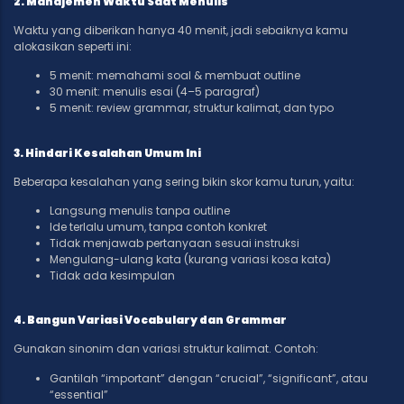
2. Manajemen Waktu Saat Menulis
Waktu yang diberikan hanya 40 menit, jadi sebaiknya kamu
alokasikan seperti ini:
5 menit: memahami soal & membuat outline
30 menit: menulis esai (4–5 paragraf)
5 menit: review grammar, struktur kalimat, dan typo
3. Hindari Kesalahan Umum Ini
Beberapa kesalahan yang sering bikin skor kamu turun, yaitu:
Langsung menulis tanpa outline
Ide terlalu umum, tanpa contoh konkret
Tidak menjawab pertanyaan sesuai instruksi
Mengulang-ulang kata (kurang variasi kosa kata)
Tidak ada kesimpulan
4. Bangun Variasi Vocabulary dan Grammar
Gunakan sinonim dan variasi struktur kalimat. Contoh:
Gantilah “important” dengan “crucial”, “significant”, atau
“essential”