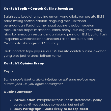
Contoh Topik + Contoh Outline Jawaban
Salah satu kesalahan paling umum yang dilakukan peserta IELTS
pada
writing section
adalah langsung menulis tanpa
perencanaan. Padahal, membuat outline jawaban sebelum
menulis esai dapat membantu kamu menyusun argumen yang
jelas, koheren, dan sesuai dengan kriteria penilaian IELTS, yaitu: Task
Response, Coherence and Cohesion, Lexical Resource, dan
Grammatical Range and Accuracy.
Berikut contoh topik populer di 2025 beserta contoh outline jawaban
yang bisa jadi referensi latihan kamu:
Contoh 1: Opinion Essay
Topik:
Some people think artificial intelligence will soon replace most
human jobs. Do you agree or disagree?
Outline Jawaban:
Introduction:
Paraphrase topik, Thesis statement:
I partly
agree, as AI may replace some jobs, but not all.
Body Paragraph 1: Jobs likely to be replaced