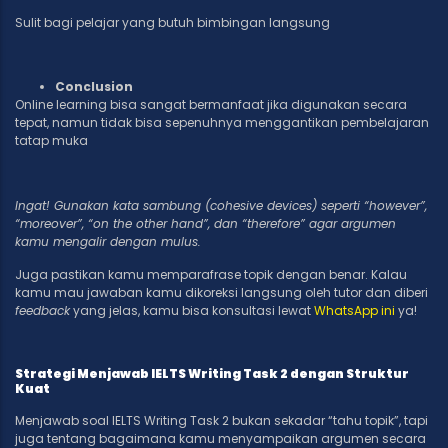
Sulit bagi pelajar yang butuh bimbingan langsung
Conclusion
Online learning bisa sangat bermanfaat jika digunakan secara
tepat, namun tidak bisa sepenuhnya menggantikan pembelajaran
tatap muka
Ingat! Gunakan kata sambung (cohesive devices) seperti “however”,
“moreover”, “on the other hand”, dan “therefore” agar argumen
kamu mengalir dengan mulus.
Juga pastikan kamu memparafrase topik dengan benar. Kalau
kamu mau jawaban kamu dikoreksi langsung oleh tutor dan diberi
feedback
yang jelas, kamu bisa konsultasi lewat
WhatsApp ini
ya!
Strategi Menjawab IELTS Writing Task 2 dengan Struktur
Kuat
Menjawab soal IELTS Writing Task 2 bukan sekadar “tahu topik”, tapi
juga tentang bagaimana kamu menyampaikan argumen secara