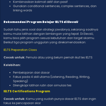
Kombinasikan kalimat aktif dan pasif
Gunakan conditional sentences, complex sentences, dan
linking words
Rekomendasi Program Belajar IELTS di ElevaU
Sudah tahu jenis soal dan strategi jawabnya, sekarang saatnya
kamu mulai latihan dengan bimbingan yang tepat. Di ElevaU,
kamu bisa pilih program sesuai kebutuhan dan target skormu.
Berikut tiga program unggulan yang direkomendasikan:
IELTS Preparation Class
Cocok untuk:
Pemula atau yang belum pernah ikut tes IELTS
Kelebihan:
Pembelajaran dari dasar
Fokus pada 4 skill utama (Listening, Reading, Writing,
Speaking)
Dilengkapi latihan rutin dan simulasi tes
IELTS Certifications Program
Cocok untuk:
Kamu yang sudah punya dasar IELTS dan ingin
fokus ke pencapaian skor