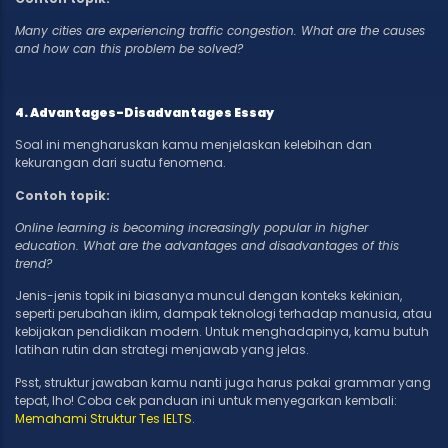
Many cities are experiencing traffic congestion. What are the causes
and how can this problem be solved?
4. Advantages-Disadvantages Essay
Soal ini mengharuskan kamu menjelaskan kelebihan dan
kekurangan dari suatu fenomena.
Contoh topik:
Online learning is becoming increasingly popular in higher
education. What are the advantages and disadvantages of this
trend?
Jenis-jenis topik ini biasanya muncul dengan konteks kekinian,
seperti perubahan iklim, dampak teknologi terhadap manusia, atau
kebijakan pendidikan modern. Untuk menghadapinya, kamu butuh
latihan rutin dan strategi menjawab yang jelas.
Psst, struktur jawaban kamu nanti juga harus pakai grammar yang
tepat, lho! Coba cek panduan ini untuk menyegarkan kembali:
Memahami Struktur Tes IELTS
.