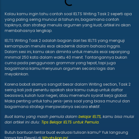
Kalau kamu ingin tahu contoh soal IELTS Writing Task 2 seperti apa
yang paling sering muncul di tahun ini, bagaimana contoh
topiknya, dan strategi menulis argumen yang kuat, artikel ini akan
membahasnya lengkap.
IELTS Writing Task 2 adalah bagian dari tes IELTS yang menguji
kemampuan menulis esai akademik dalam bahasa Inggris.
Dalam sesi ini, kamu akan diminta untuk menulis esai sepanjang
minimal 250 kata dalam waktu 40 menit. Tantangannya bukan
cuma pada penggunaan grammar yang tepat, tapi juga
bagaimana kamu menyusun argumen secara logis dan
meyakinkan.
Karena bobot skornya sangat besar dalam Writing section, Task 2
sering kali jadi penentu apakah skor kamu cukup untuk daftar
beasiswa, kuliah luar negeri, atau memenuhi syarat kerja global.
Maka penting untuk tahu jenis-jenis soal yang biasa muncul dan
bagaimana strategi menjawabnya secara efektif.
Buat kamu yang masih pemula dalam
belajar IELTS
, kamu bisa mulai
dari artikel ini dulu:
Tips Belajar IELTS untuk Pemula
.
Butuh bantuan tentor buat evaluasi tulisan kamu? Yuk langsung
tanya tim ElevaU di
WhatsApp ini
!