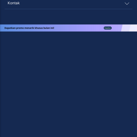
IELTS Preparation Class
HQ Plaza Oleos 5th Floor Jl. TB. Simatupang Kav 53A Desa/Kelurahan