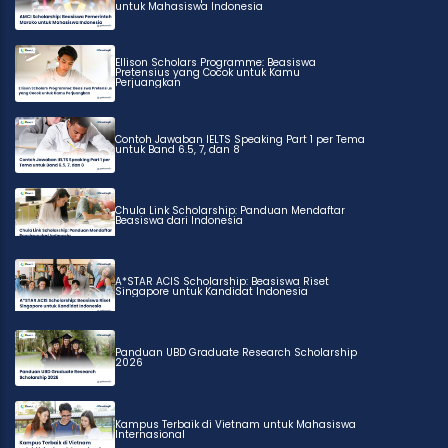
untuk Mahasiswa Indonesia
Ellison Scholars Programme: Beasiswa
Pretensius yang Cocok untuk Kamu
Perjuangkan
Contoh Jawaban IELTS Speaking Part 1 per Tema
untuk Band 6.5, 7, dan 8
Chula Link Scholarship: Panduan Mendaftar
Beasiswa dari Indonesia
A*STAR ACIS Scholarship: Beasiswa Riset
Singapore untuk Kandidat Indonesia
Panduan UBD Graduate Research Scholarship
2026
Kampus Terbaik di Vietnam untuk Mahasiswa
Internasional