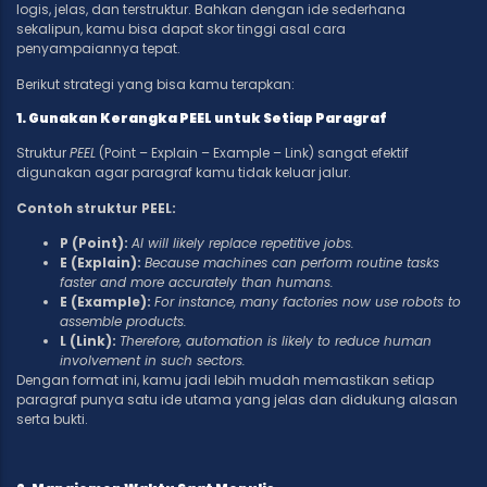
logis, jelas, dan terstruktur. Bahkan dengan ide sederhana
sekalipun, kamu bisa dapat skor tinggi asal cara
penyampaiannya tepat.
Berikut strategi yang bisa kamu terapkan:
1. Gunakan Kerangka PEEL untuk Setiap Paragraf
Struktur
PEEL
(Point – Explain – Example – Link) sangat efektif
digunakan agar paragraf kamu tidak keluar jalur.
Contoh struktur PEEL:
P (Point):
AI will likely replace repetitive jobs.
E (Explain):
Because machines can perform routine tasks
faster and more accurately than humans.
E (Example):
For instance, many factories now use robots to
assemble products.
L (Link):
Therefore, automation is likely to reduce human
involvement in such sectors.
Dengan format ini, kamu jadi lebih mudah memastikan setiap
paragraf punya satu ide utama yang jelas dan didukung alasan
serta bukti.