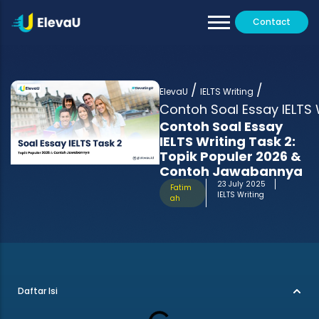
Contact
Our Tutors
All Programs
/
/
Testimoni
ElevaU
IELTS Writing
Contoh Soal Essay IELTS
Contoh Soal Essay
IELTS Writing Task 2:
Topik Populer 2026 &
Contoh Jawabannya
23 July 2025
Fatim
IELTS Writing
ah
Daftar Isi