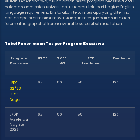
Aturan sederhananya, cek halaman resmi program beasiswa atau
halaman admission universitas tujuanmu, lalu cari bagian English
language requirement. Di situ akan tertulis tes apa yang diterima
dan berapa skor minimumnya. Jangan mengandalkan info dari
forum atau grup chat karena syarat bisa berubah tiap tahun.
Tabel Penerimaan Tes per Program Beasiswa
Program
IELTS
TOEFL
PTE
Duolingo
Beasiswa
iBT
Academic
LPDP
6.5
80
58
120
S2/S3
Luar
Negeri
LPDP
6.5
80
58
120
Akselerasi
Magister
2026