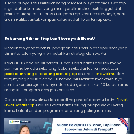
sudah punya satu sertifikat yang memenuhi syarat beasiswa tapi
ingin daftar kampus yang mensyaratkan skor lebih tinggi, tidak
perlu tes ulang dulu. Fokus dulu pada aplikasi beasiswanya, baru
urus sertifikat untuk kampus kalau sudah lolos tahap awal.
Sekarang Giliran Siapkan Skornya di ElevaU
Memilih tes yang tepat itu pekerjaan satu hari. Mencapai skor yang
diminta, itulah yang membutuhkan strategi dan waktu.
Kalau IELTS adalah pilihanmu, ElevaU bisa bantu dari titik mana
pun kamu berada sekarang. Bukan sekadar latihan soal, tapi
persiapan yang dirancang sesuai gap
antara
skor awalmu
dan
target yang harus dicapai. Tutornya bersertifikat, mock test-nya
semirip kondisi ujian aslinya, dan ada garansi skor 7.0 kalau kamu
mengikuti program dengan konsisten.
Ceritakan skor awalmu dan deadline pendaftaranmu ke tim
ElevaU
lewat WhatsApp
. Dari situ kami bantu hitung berapa waktu yang
kamu butuhkan dan program mana yang paling realistis.