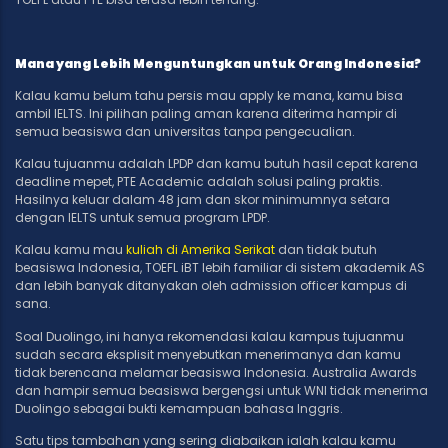
Mana yang Lebih Menguntungkan untuk Orang Indonesia?
Kalau kamu belum tahu persis mau apply ke mana, kamu bisa
ambil IELTS. Ini pilihan paling aman karena diterima hampir di
semua beasiswa dan universitas tanpa pengecualian.
Kalau tujuanmu adalah LPDP dan kamu butuh hasil cepat karena
deadline mepet, PTE Academic adalah solusi paling praktis.
Hasilnya keluar dalam 48 jam dan skor minimumnya setara
dengan IELTS untuk semua program LPDP.
Kalau kamu mau
kuliah di Amerika Serikat
dan tidak butuh
beasiswa Indonesia, TOEFL iBT lebih familiar di sistem akademik AS
dan lebih banyak ditanyakan oleh admission officer kampus di
sana.
Soal Duolingo, ini hanya rekomendasi kalau kampus tujuanmu
sudah secara eksplisit menyebutkan menerimanya dan kamu
tidak berencana melamar beasiswa Indonesia. Australia Awards
dan hampir semua beasiswa bergengsi untuk WNI tidak menerima
Duolingo sebagai bukti kemampuan bahasa Inggris.
Satu tips tambahan yang sering diabaikan ialah kalau kamu