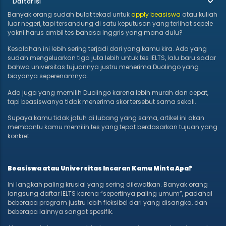
Daftar Isi
Banyak orang sudah bulat tekad untuk
apply beasiswa
atau kuliah
luar negeri, tapi tersandung di satu keputusan yang terlihat sepele
yakni harus ambil tes bahasa Inggris yang mana dulu?
Kesalahan ini lebih sering terjadi dari yang kamu kira. Ada yang
sudah mengeluarkan tiga juta lebih untuk tes IELTS, lalu baru sadar
bahwa universitas tujuannya justru menerima Duolingo yang
biayanya seperenamnya.
Ada juga yang memilih Duolingo karena lebih murah dan cepat,
tapi beasiswanya tidak menerima skor tersebut sama sekali.
Supaya kamu tidak jatuh di lubang yang sama, artikel ini akan
membantu kamu memilih tes yang tepat berdasarkan tujuan yang
konkret.
Beasiswa atau Universitas Incaran Kamu Minta Apa?
Ini langkah paling krusial yang sering dilewatkan. Banyak orang
langsung daftar IELTS karena “sepertinya paling umum”, padahal
beberapa program justru lebih fleksibel dari yang disangka, dan
beberapa lainnya sangat spesifik.