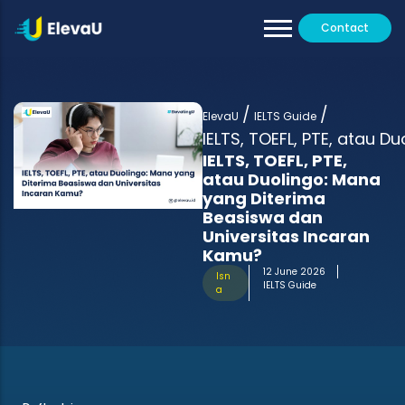
Contact
Our Tutors
All Programs
/
/
Testimoni
ElevaU
IELTS Guide
IELTS, TOEFL, PTE, atau 
IELTS, TOEFL, PTE,
atau Duolingo: Mana
yang Diterima
Beasiswa dan
Universitas Incaran
Kamu?
12 June 2026
Isn
IELTS Guide
a