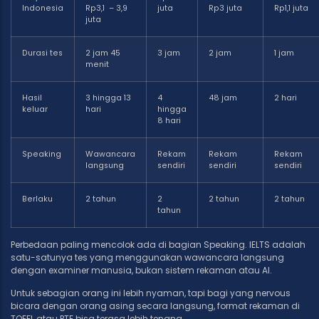
Indonesia
Rp3,1 – 3,9
juta
Rp3 juta
Rp1,1 juta
juta
Durasi tes
2 jam 45
3 jam
2 jam
1 jam
menit
Hasil
3 hingga 13
4
48 jam
2 hari
keluar
hari
hingga
8 hari
Speaking
Wawancara
Rekam
Rekam
Rekam
langsung
sendiri
sendiri
sendiri
Berlaku
2 tahun
2
2 tahun
2 tahun
tahun
Perbedaan paling mencolok ada di bagian Speaking. IELTS adalah
satu-satunya tes yang menggunakan wawancara langsung
dengan examiner manusia, bukan sistem rekaman atau AI.
Untuk sebagian orang ini lebih nyaman, tapi bagi yang nervous
bicara dengan orang asing secara langsung, format rekaman di
TOEFL atau PTE bisa terasa lebih tenang.