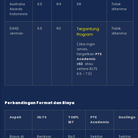
Australia
6.5
84
58
Tidak
Awards
diterima
Indonesia
DAAD
6.5
80
Tergantung
Tidak
Jerman
diterima
Program
(
Jika ingin
aman,
targetkan
PTE
Academic
≥62
atau
setara IELTS
6.5 – 7.0)
Perbandingan Format dan Biaya
Aspek
IELTS
TOEFL
PTE
Duolingo
iBT
Academic
Biaya di
Beriksar
Rp3
Sekitar
Sekitar