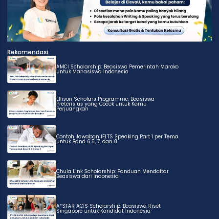
Rekomendasi
AMCI Scholarship: Beasiswa Pemerintah Maroko
untuk Mahasiswa Indonesia
Ellison Scholars Programme: Beasiswa
Pretensius yang Cocok untuk Kamu
Perjuangkan
Contoh Jawaban IELTS Speaking Part 1 per Tema
untuk Band 6.5, 7, dan 8
Chula Link Scholarship: Panduan Mendaftar
Beasiswa dari Indonesia
A*STAR ACIS Scholarship: Beasiswa Riset
Singapore untuk Kandidat Indonesia