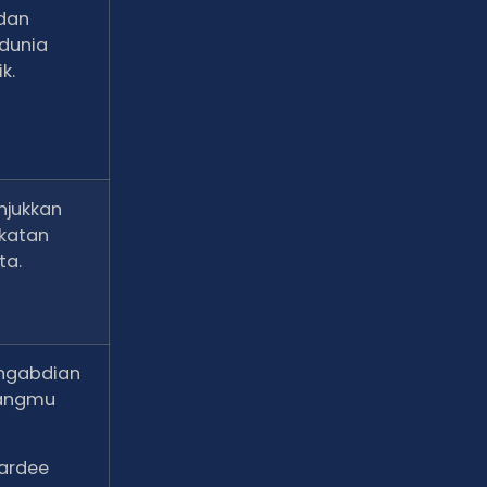
 dan
 dunia
k.
njukkan
katan
ta.
engabdian
jangmu
ardee