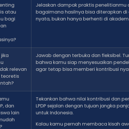
enting
Jelaskan dampak praktis penelitianmu
is atau
bagaimana hasilnya bisa diterapkan di
mu bagi
nyata, bukan hanya berhenti di akademi
dan
a
sinya?
jika
Jawab dengan terbuka dan fleksibel. Tu
mu
bahwa kamu siap menyesuaikan pende
dak relevan
agar tetap bisa memberi kontribusi nya
 teoretis
intah?
amu
Tekankan bahwa nilai kontribusi dan p
P, dan
LPDP sejalan dengan tujuan jangka pan
swa lain
untuk Indonesia.
 mudah
Kalau kamu pernah membaca kisah aw
?