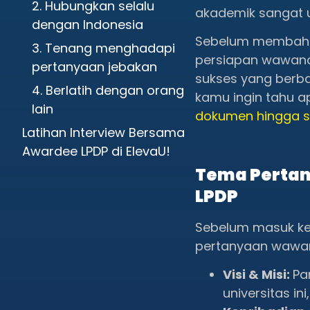
2. Hubungkan selalu
akademik sangat 
dengan Indonesia
Sebelum membaha
3. Tenang menghadapi
persiapan wawanc
pertanyaan jebakan
sukses yang berb
4. Berlatih dengan orang
kamu ingin tahu ap
lain
dokumen hingga str
Latihan Interview Bersama
Awardee LPDP di ElevaU!
Tema Pertan
LPDP
Sebelum masuk ke
pertanyaan wawan
Visi & Misi:
Pa
universitas i