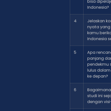
bisa dipelaja
Indonesia?
4
Jelaskan ko
nyata yang
kamu berik
Indonesia se
5
Apa rencan
panjang da
pendekmu s
lulus dalam
ke depan?
6
Bagaimana
studi ini sej
dengan visi