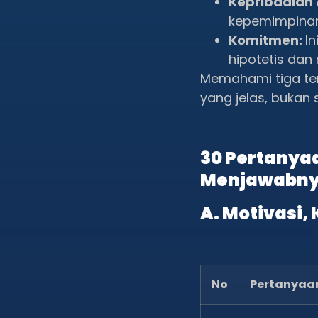
Kepribadian
kepemimpina
Komitmen:
In
hipotetis dan
Memahami tiga t
yang jelas, bukan
30 Pertanyaa
Menjawabn
A. Motivasi,
No
Pertanyaa