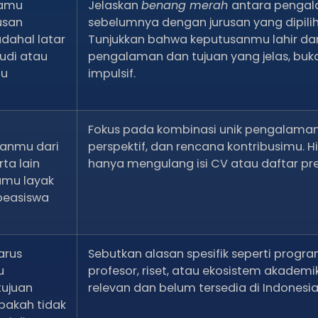
amu
Jelaskan
benang merah
antara penga
usan
sebelumnya dengan jurusan yang dipilih
adahal latar
Tunjukkan bahwa keputusanmu lahir dar
udi atau
pengalaman dan tujuan yang jelas, buk
mu
impulsif.
Fokus pada kombinasi unik pengalaman
nmu dari
perspektif, dan rencana kontribusimu. H
ta lain
hanya mengulang isi CV atau daftar pre
amu layak
beasiswa
arus
Sebutkan alasan spesifik seperti progra
u
profesor, riset, atau ekosistem akademi
tujuan
relevan dan belum tersedia di Indonesia
pakah tidak