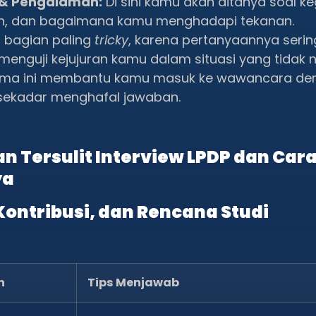
 & Pengalaman:
Di sini kamu akan ditanya soal k
n, dan bagaimana kamu menghadapi tekanan.
i bagian paling
tricky
, karena pertanyaannya serin
 menguji kejujuran kamu dalam situasi yang tidak
ema ini membantu kamu masuk ke wawancara de
 sekadar menghafal jawaban.
n Tersulit Interview LPDP dan Car
ya
 Kontribusi, dan Rencana Studi
n
Tips Menjawab