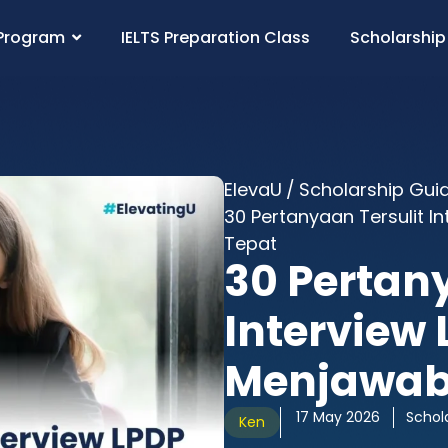
Program
IELTS Preparation Class
Scholarship
ElevaU
/
Scholarship Gui
30 Pertanyaan Tersulit 
Tepat
30 Pertan
Interview
Menjawab
17 May 2026
Schol
Ken