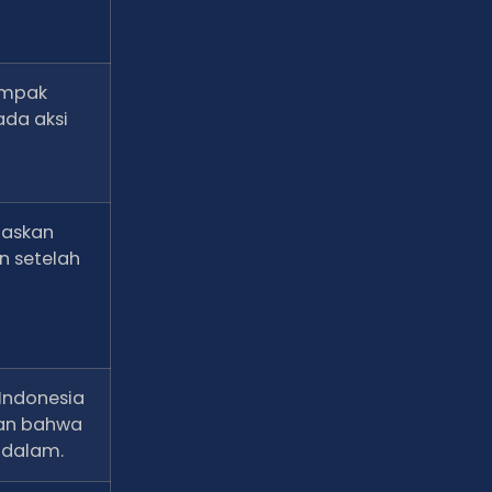
ampak
ada aksi
laskan
n setelah
Indonesia
kan bahwa
ndalam.