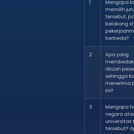
1
Mengapa k
memilih jur
tersebut, p
belakang st
pekerjaan
berbeda?
2
Apa yang
membedaka
ribuan peser
sehingga k
menerima 
ini?
3
Mengapa h
negara ata
universitas 
tersebut? A