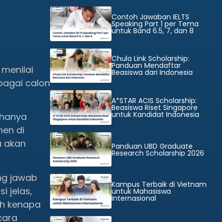
Contoh Jawaban IELTS
Speaking Part 1 per Tema
untuk Band 6.5, 7, dan 8
Chula Link Scholarship:
Panduan Mendaftar
 menilai
Beasiswa dari Indonesia
ebagai calon
A*STAR ACIS Scholarship:
Beasiswa Riset Singapore
untuk Kandidat Indonesia
 hanya
en di
u akan
Panduan UBD Graduate
Research Scholarship 2026
ng jawab
Kampus Terbaik di Vietnam
i jelas,
untuk Mahasiswa
Internasional
ah kenapa
cara