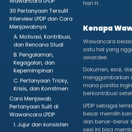
Wawancara LPDP
hari H.
30 Pertanyaan Tersulit
Interview LPDP dan Cara
Menjawabnya
Kenapa Wawa
A. Motivasi, Kontribusi,
Wawancara beasisw
dan Rencana Studi
satu hal yang ngga
B. Pengalaman,
awardee
.
Kegagalan, dan
Dokumen, esai, da
Kepemimpinan
menggambarkan si
C. Pertanyaan Tricky,
mana panitia ing
Krisis, dan Komitmen
berkontribusi setel
Cara Menjawab
LPDP sebagai lem
Pertanyaan Sulit di
besar memilih kand
Wawancara LPDP
dan benar-benar b
1. Jujur dan konsisten
sesi ini bisa mem