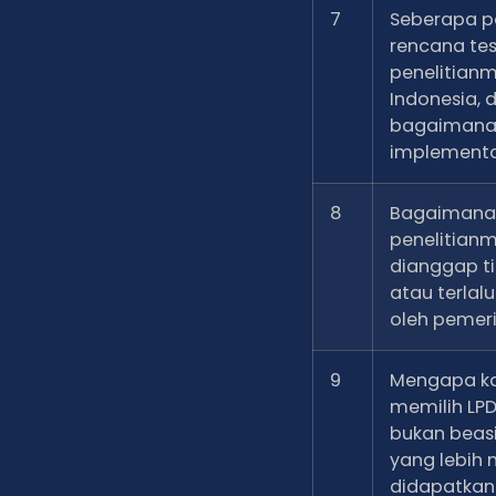
7
Seberapa p
rencana tes
penelitian
Indonesia, 
bagaiman
implementa
8
Bagaimana 
penelitian
dianggap ti
atau terlalu
oleh pemer
9
Mengapa k
memilih LPD
bukan beasi
yang lebih
didapatkan