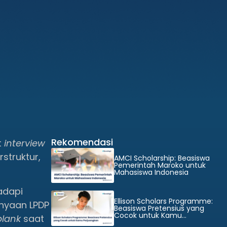
Rekomendasi
t
interview
struktur,
AMCI Scholarship: Beasiswa
Pemerintah Maroko untuk
Mahasiswa Indonesia
dapi
Ellison Scholars Programme:
nyaan LPDP
Beasiswa Pretensius yang
Cocok untuk Kamu
blank
saat
Perjuangkan