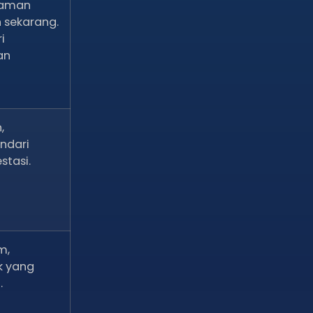
laman
 sekarang.
i
an
,
indari
stasi.
m,
k yang
.