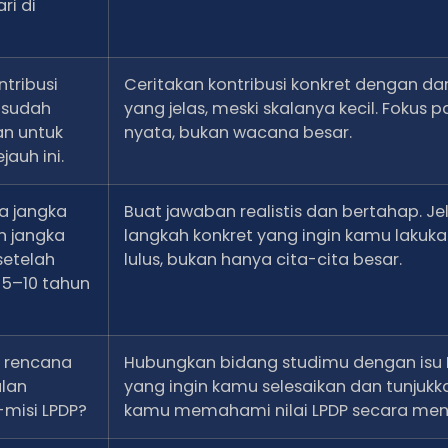
ri di
ntribusi
Ceritakan kontribusi konkret dengan d
 sudah
yang jelas, meski skalanya kecil. Fokus p
an untuk
nyata, bukan wacana besar.
jauh ini.
a jangka
Buat jawaban realistis dan bertahap. Je
n jangka
langkah konkret yang ingin kamu lakuka
etelah
lulus, bukan hanya cita-cita besar.
 5–10 tahun
 rencana
Hubungkan bidang studimu dengan isu 
alan
yang ingin kamu selesaikan dan tunjuk
-misi LPDP?
kamu memahami nilai LPDP secara me