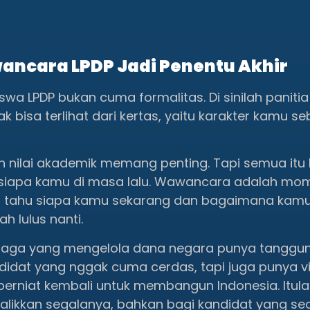
ncara LPDP Jadi Penentu Akhir
a LPDP bukan cuma formalitas. Di sinilah panitia
k bisa terlihat dari kertas, yaitu karakter kamu s
n nilai akademik memang penting. Tapi semua itu
apa kamu di masa lalu. Wawancara adalah mom
in tahu siapa kamu sekarang dan bagaimana kam
ah lulus nanti.
baga yang mengelola dana negara punya tanggu
idat yang nggak cuma cerdas, tapi juga punya vis
erniat kembali untuk membangun Indonesia. Itul
balikkan segalanya, bahkan bagi kandidat yang se