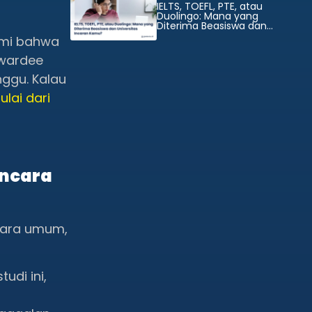
IELTS, TOEFL, PTE, atau
Duolingo: Mana yang
Diterima Beasiswa dan
Universitas Incaran Kamu?
ami bahwa
awardee
ggu. Kalau
ulai dari
ancara
cara umum,
udi ini,