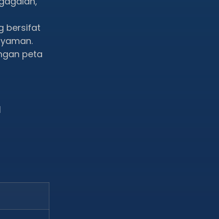
egagalan,
g bersifat
 nyaman.
ngan peta
a