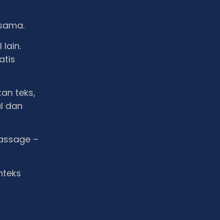
 sama.
lain.
atis
an teks,
al dan
passage –
nteks