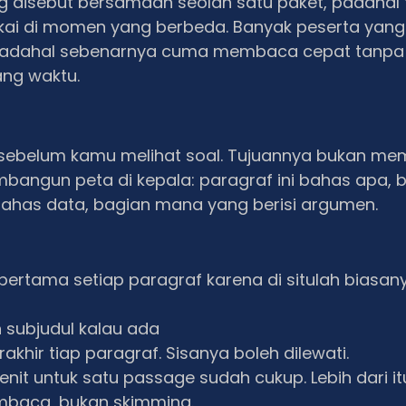
ing disebut bersamaan seolah satu paket, padahal
kai di momen yang berbeda. Banyak peserta yang
adahal sebenarnya cuma membaca cepat tanpa 
ang waktu.
sebelum kamu melihat soal. Tujuannya bukan me
bangun peta di kepala: paragraf ini bahas apa, 
as data, bagian mana yang berisi argumen.
pertama setiap paragraf karena di situlah biasan
n subjudul kalau ada
erakhir tiap paragraf. Sisanya boleh dilewati.
nit untuk satu passage sudah cukup. Lebih dari itu
baca, bukan skimming.