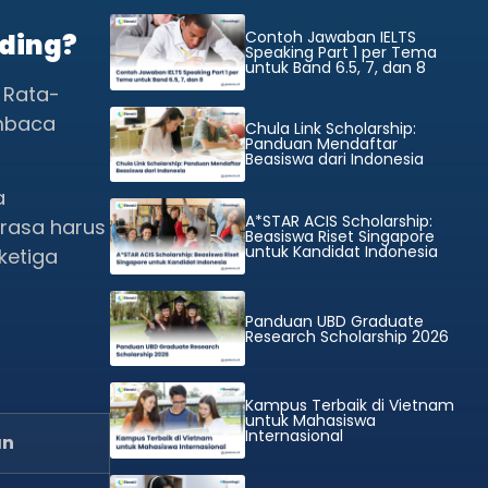
Contoh Jawaban IELTS
ading?
Speaking Part 1 per Tema
untuk Band 6.5, 7, dan 8
 Rata-
embaca
Chula Link Scholarship:
Panduan Mendaftar
Beasiswa dari Indonesia
a
A*STAR ACIS Scholarship:
rasa harus
Beasiswa Riset Singapore
untuk Kandidat Indonesia
ketiga
Panduan UBD Graduate
Research Scholarship 2026
Kampus Terbaik di Vietnam
untuk Mahasiswa
Internasional
an