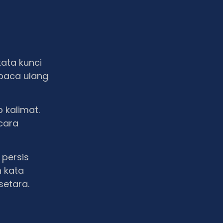
ata kunci
mbaca ulang
 kalimat.
ecara
 persis
n kata
setara.