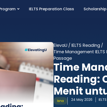
Program
IELTS Preparation Class
Scholarship
ElevaU
/
IELTS Reading
/
Time Management IELTS 
Passage
Time Man
Reading: 
Menit unt
24 May 2026
IELT
Isna