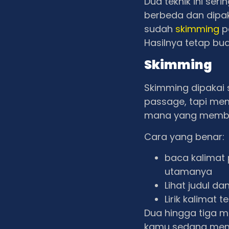
Dua teknik ini ser
berbeda dan dipa
sudah
skimming
p
Hasilnya tetap bu
Skimming
Skimming dipakai 
passage, tapi mem
mana yang membah
Cara yang benar:
baca kalimat 
utamanya
Lihat judul da
Lirik kalimat t
Dua hingga tiga me
kamu sedang mem