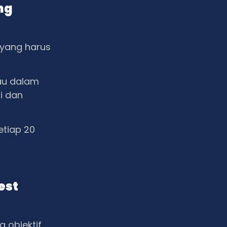
ng
 yang harus
lau dalam
i dan
etiap 20
est
 objektif