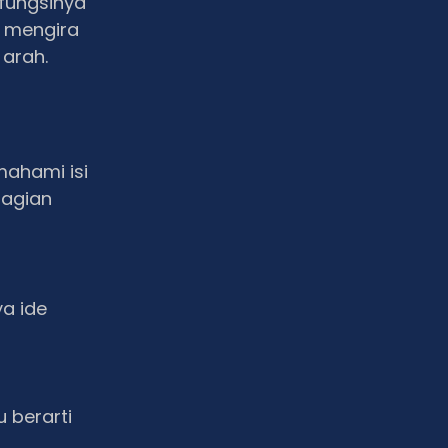
 fungsinya
 mengira
arah.
mahami isi
bagian
ya ide
 berarti