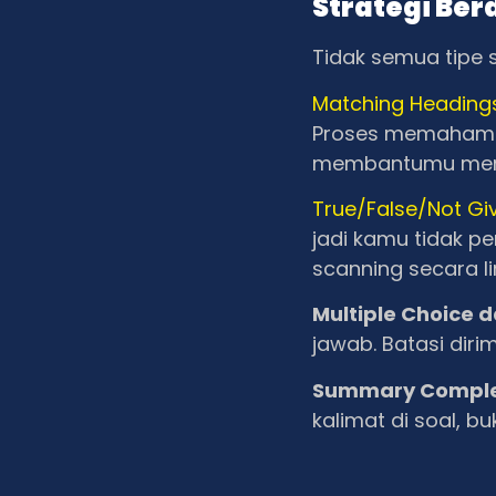
Strategi Ber
Tidak semua tipe 
Matching Heading
Proses memahami s
membantumu menja
True/False/Not Gi
jadi kamu tidak pe
scanning secara li
Multiple Choice 
jawab. Batasi diri
Summary Comple
kalimat di soal, b