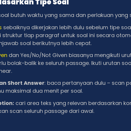
dasarkan Tipe Soal
soal butuh waktu yang sama dan perlakuan yang
s
sebaiknya dikerjakan lebih dulu sebelum tipe soal 
truktur tiap paragraf untuk soal ini secara otom
wab soal berikutnya lebih cepat.
ven
dan Yes/No/Not Given biasanya mengikuti urut
rlu bolak-balik ke seluruh passage. Ikuti urutan so
near.
dan Short Answer
: baca pertanyaan dulu – scan 
mu maksimal dua menit per soal.
tion:
cari area teks yang relevan berdasarkan ko
ukan scan seluruh passage dari awal.