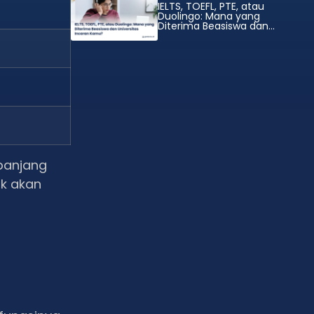
IELTS, TOEFL, PTE, atau
Duolingo: Mana yang
Diterima Beasiswa dan
Universitas Incaran Kamu?
 panjang
ak akan