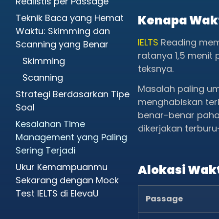
Realistis per Passage
Teknik Baca yang Hemat
Kenapa Wakt
Waktu: Skimming dan
IELTS
Reading memb
Scanning yang Benar
ratanya 1,5 menit
Skimming
teksnya.
Scanning
Masalah paling u
Strategi Berdasarkan Tipe
menghabiskan ter
Soal
benar-benar paha
Kesalahan Time
dikerjakan terburu
Management yang Paling
Sering Terjadi
Ukur Kemampuanmu
Alokasi Wakt
Sekarang dengan Mock
Test IELTS di ElevaU
Passage