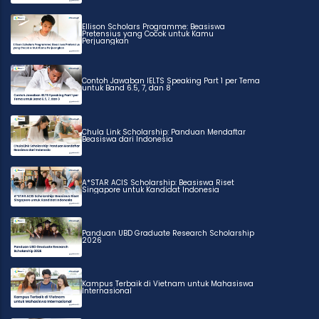
Ellison Scholars Programme: Beasiswa
Pretensius yang Cocok untuk Kamu
Perjuangkan
Contoh Jawaban IELTS Speaking Part 1 per Tema
untuk Band 6.5, 7, dan 8
Chula Link Scholarship: Panduan Mendaftar
Beasiswa dari Indonesia
A*STAR ACIS Scholarship: Beasiswa Riset
Singapore untuk Kandidat Indonesia
Panduan UBD Graduate Research Scholarship
2026
Kampus Terbaik di Vietnam untuk Mahasiswa
Internasional