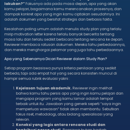
lakukan?”
Fokusnya ada pada masa depan, apa yang akan
kamu pelajari, bagaimana kamu merencanakan prosesnya, dan
dampak konkret apa yang ingin kamu ciptakan sesudahnya. Ini
adalah dokumen yang bersifat strategis dan berbasis fakta.
Kesalahan paling umum adalah menulis study plan yang terlalu
mirip motivation letter karena terlalu banyak bercerita tentang
masa lalu dan terlalu sedikit berbicara tentang rencana ke depan.
Reviewer membaca ratusan dokumen. Mereka tahu perbedaannya,
dan mereka menghargai pelamar yang juga tahu perbedaannya.
Apa yang Sebenarnya Dicari Reviewer dalam Study Plan?
Setiap program beasiswa punya kriteria penilaian yang sedikit
berbeda, tapi ada empat hal yang secara konsisten muncul di
hampir semua rubrik evaluasi yakni :
Kejelasan tujuan akademik.
Reviewer ingin melihat
bahwa kamu tahu persis apa yang ingin kamu pelajari dan
mengapa program yang kamu lamar adalah tempat
terbaik untuk itu. Jawaban yang generik seperti “saya ingin
memperluas wawasan” tidak akan membantu. Sebutkan
fokus riset, metodologi, atau bidang spesialisasi yang
relevan.
Koneksi yang logis antara rencana studi dan
kontribusi pasca studi.
Beasiswa bukan hadiah,