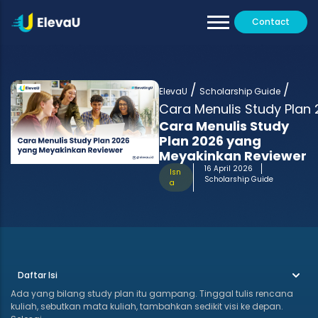
Contact
Our Tutors
All Programs
/
/
Testimoni
ElevaU
Scholarship Guide
Cara Menulis Study Plan
Cara Menulis Study
Plan 2026 yang
Meyakinkan Reviewer
16 April 2026
Isn
Scholarship Guide
a
Daftar Isi
Ada yang bilang study plan itu gampang. Tinggal tulis rencana
kuliah, sebutkan mata kuliah, tambahkan sedikit visi ke depan.