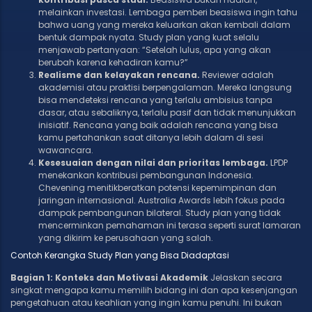
melainkan investasi. Lembaga pemberi beasiswa ingin tahu
bahwa uang yang mereka keluarkan akan kembali dalam
bentuk dampak nyata. Study plan yang kuat selalu
menjawab pertanyaan: “Setelah lulus, apa yang akan
berubah karena kehadiran kamu?”
Realisme dan kelayakan rencana.
Reviewer adalah
akademisi atau praktisi berpengalaman. Mereka langsung
bisa mendeteksi rencana yang terlalu ambisius tanpa
dasar, atau sebaliknya, terlalu pasif dan tidak menunjukkan
inisiatif. Rencana yang baik adalah rencana yang bisa
kamu pertahankan saat ditanya lebih dalam di sesi
wawancara.
Kesesuaian dengan nilai dan prioritas lembaga.
LPDP
menekankan kontribusi pembangunan Indonesia.
Chevening menitikberatkan potensi kepemimpinan dan
jaringan internasional. Australia Awards lebih fokus pada
dampak pembangunan bilateral. Study plan yang tidak
mencerminkan pemahaman ini terasa seperti surat lamaran
yang dikirim ke perusahaan yang salah.
Contoh Kerangka Study Plan yang Bisa Diadaptasi
Bagian 1: Konteks dan Motivasi Akademik
Jelaskan secara
singkat mengapa kamu memilih bidang ini dan apa kesenjangan
pengetahuan atau keahlian yang ingin kamu penuhi. Ini bukan