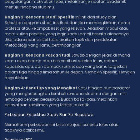
pengulangan motivation letter, melainkan jembatan akademik
menuju rencana studimu.
Bagian 2: Rencana Studi Spesifik
Ini inti dari study plan.
Sebutkan program studi, institusi, dan jika memungkinkan, nama
profesor atau kelompok riset yang relevan. Jelaskan modul atau
mata kuliah prioritas yang ingin kamu ambil beserta alasannya.
Jika ada rencana riset tesis, uraikan topik dan pendekatan
metodologi yang kamu pertimbangkan.
Bagian 3: Rencana Pasca Studi
Jawab dengan jelas: di mana
kamu akan bekerja atau berkontribusi setelah lulus, dalam
kapasitas apa, dan dampak konkret apa yang kamu targetkan
dalam tiga hingga lima tahun ke depan. Semakin spesifik, semakin
meyakinkan.
Bagian 4: Penutup yang Mengikat
Satu hingga dua paragraf
yang menghubungkan kembali rencana studimu dengan misi
lembaga pemberi beasiswa. Bukan basa-basi, melainkan
pernyataan komitmen yang terasa autentik.
Perbedaan Ekspektasi Study Plan Per Beasiswa
Memahami perbedaan ini bisa menjadi penentu lolos atau
tidaknya aplikasimu.
Beasiswa LPDP