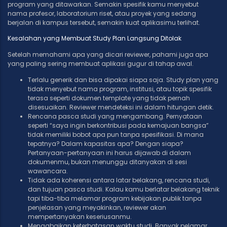
program yang ditawarkan. Semakin spesifik kamu menyebut
nama profesor, laboratorium riset, atau proyek yang sedang
berjalan di kampus tersebut, semakin kuat aplikasimu terlihat.
Kesalahan yang Membuat Study Plan Langsung Ditolak
Setelah memahami apa yang dicari reviewer, pahami juga apa
yang paling sering membuat aplikasi gugur di tahap awal.
Terlalu generik dan bisa dipakai siapa saja. Study plan yang
tidak menyebut nama program, institusi, atau topik spesifik
terasa seperti dokumen template yang tidak pernah
disesuaikan. Reviewer mendeteksi ini dalam hitungan detik.
Rencana pasca studi yang mengambang. Pernyataan
seperti “saya ingin berkontribusi pada kemajuan bangsa”
tidak memiliki bobot apa pun tanpa spesifikasi. Di mana
tepatnya? Dalam kapasitas apa? Dengan siapa?
Pertanyaan-pertanyaan ini harus dijawab di dalam
dokumenmu, bukan menunggu ditanyakan di sesi
wawancara.
Tidak ada koherensi antara latar belakang, rencana studi,
dan tujuan pasca studi. Kalau kamu berlatar belakang teknik
tapi tiba-tiba melamar program kebijakan publik tanpa
penjelasan yang meyakinkan, reviewer akan
mempertanyakan keseriusanmu.
Mengabaikan keterbatasan waktu studi. Banyak pelamar