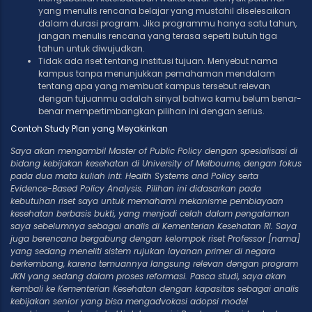
yang menulis rencana belajar yang mustahil diselesaikan
dalam durasi program. Jika programmu hanya satu tahun,
jangan menulis rencana yang terasa seperti butuh tiga
tahun untuk diwujudkan.
Tidak ada riset tentang institusi tujuan. Menyebut nama
kampus tanpa menunjukkan pemahaman mendalam
tentang apa yang membuat kampus tersebut relevan
dengan tujuanmu adalah sinyal bahwa kamu belum benar-
benar mempertimbangkan pilihan ini dengan serius.
Contoh Study Plan yang Meyakinkan
Saya akan mengambil Master of Public Policy dengan spesialisasi di
bidang kebijakan kesehatan di University of Melbourne, dengan fokus
pada dua mata kuliah inti: Health Systems and Policy serta
Evidence-Based Policy Analysis. Pilihan ini didasarkan pada
kebutuhan riset saya untuk memahami mekanisme pembiayaan
kesehatan berbasis bukti, yang menjadi celah dalam pengalaman
saya sebelumnya sebagai analis di Kementerian Kesehatan RI. Saya
juga berencana bergabung dengan kelompok riset Professor [nama]
yang sedang meneliti sistem rujukan layanan primer di negara
berkembang, karena temuannya langsung relevan dengan program
JKN yang sedang dalam proses reformasi. Pasca studi, saya akan
kembali ke Kementerian Kesehatan dengan kapasitas sebagai analis
kebijakan senior yang bisa mengadvokasi adopsi model