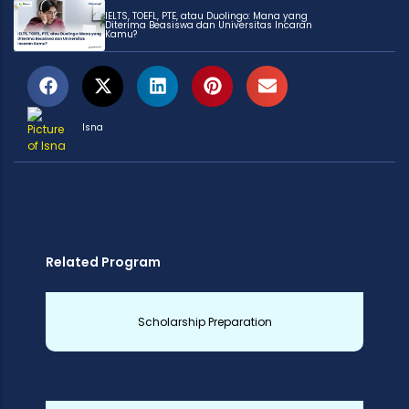
IELTS, TOEFL, PTE, atau Duolingo: Mana yang
Diterima Beasiswa dan Universitas Incaran
Kamu?
Isna
Related Program
Scholarship Preparation