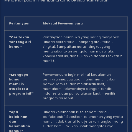
Mengenali pola ini membantu kamu bersiap lebih terarah.
Pertanyaan
Maksud Pewawancara
“Ceritakan
Pertanyaan pembuka yang sering menjebak.
tentang diri
Hindari cerita terlalu panjang atau terlalu
kamu.”
singkat. Sampaikan narasi singkat yang
menghubungkan pengalaman masa lalu,
kondisi saat ini, dan tujuan ke depan (sekitar 2
menit).
“Mengapa
Pewawancara ingin melihat kedalaman
kamu
pemikiranmu. Jawaban harus menunjukkan
memilih
bahwa kamu sudah melakukan riset,
studi atau
memahami relevansinya dengan kondisi
program ini?”
Indonesia, dan punya alasan kuat memilih
program tersebut.
“Apa
Hindari kelemahan klise seperti “terlalu
kelebihan
perfeksionis”. Sebutkan kelemahan yang nyata
dan
namun tidak krusial, lalu jelaskan langkah yang
kelemahan
sudah kamu lakukan untuk mengatasinya.
kamu?”