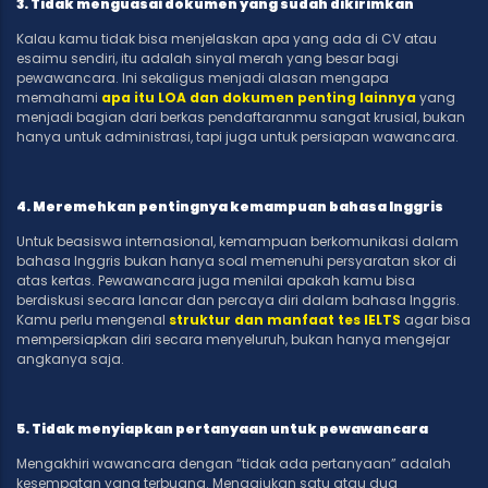
3. Tidak menguasai dokumen yang sudah dikirimkan
Kalau kamu tidak bisa menjelaskan apa yang ada di CV atau
esaimu sendiri, itu adalah sinyal merah yang besar bagi
pewawancara. Ini sekaligus menjadi alasan mengapa
memahami
apa itu LOA dan dokumen penting lainnya
yang
menjadi bagian dari berkas pendaftaranmu sangat krusial, bukan
hanya untuk administrasi, tapi juga untuk persiapan wawancara.
4. Meremehkan pentingnya kemampuan bahasa Inggris
Untuk beasiswa internasional, kemampuan berkomunikasi dalam
bahasa Inggris bukan hanya soal memenuhi persyaratan skor di
atas kertas. Pewawancara juga menilai apakah kamu bisa
berdiskusi secara lancar dan percaya diri dalam bahasa Inggris.
Kamu perlu mengenal
struktur dan manfaat tes IELTS
agar bisa
mempersiapkan diri secara menyeluruh, bukan hanya mengejar
angkanya saja.
5. Tidak menyiapkan pertanyaan untuk pewawancara
Mengakhiri wawancara dengan “tidak ada pertanyaan” adalah
kesempatan yang terbuang. Mengajukan satu atau dua