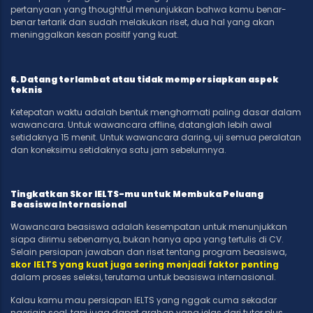
pertanyaan yang thoughtful menunjukkan bahwa kamu benar-
benar tertarik dan sudah melakukan riset, dua hal yang akan
meninggalkan kesan positif yang kuat.
6. Datang terlambat atau tidak mempersiapkan aspek
teknis
Ketepatan waktu adalah bentuk menghormati paling dasar dalam
wawancara. Untuk wawancara offline, datanglah lebih awal
setidaknya 15 menit. Untuk wawancara daring, uji semua peralatan
dan koneksimu setidaknya satu jam sebelumnya.
Tingkatkan Skor IELTS-mu untuk Membuka Peluang
Beasiswa Internasional
Wawancara beasiswa adalah kesempatan untuk menunjukkan
siapa dirimu sebenarnya, bukan hanya apa yang tertulis di CV.
Selain persiapan jawaban dan riset tentang program beasiswa,
skor IELTS yang kuat juga sering menjadi faktor penting
dalam proses seleksi, terutama untuk beasiswa internasional.
Kalau kamu mau persiapan IELTS yang nggak cuma sekadar
ngerjain soal, tapi juga dapat arahan yang jelas dari tutor plus