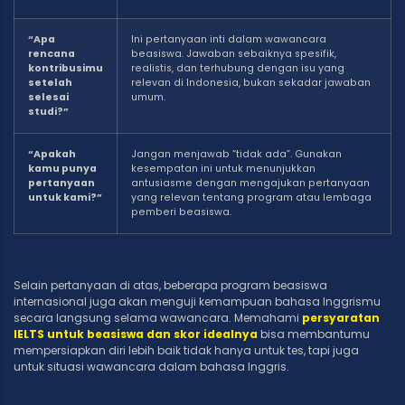
“Apa
Ini pertanyaan inti dalam wawancara
rencana
beasiswa. Jawaban sebaiknya spesifik,
kontribusimu
realistis, dan terhubung dengan isu yang
setelah
relevan di Indonesia, bukan sekadar jawaban
selesai
umum.
studi?”
“Apakah
Jangan menjawab “tidak ada”. Gunakan
kamu punya
kesempatan ini untuk menunjukkan
pertanyaan
antusiasme dengan mengajukan pertanyaan
untuk kami?”
yang relevan tentang program atau lembaga
pemberi beasiswa.
Selain pertanyaan di atas, beberapa program beasiswa
internasional juga akan menguji kemampuan bahasa Inggrismu
secara langsung selama wawancara. Memahami
persyaratan
IELTS untuk beasiswa dan skor idealnya
bisa membantumu
mempersiapkan diri lebih baik tidak hanya untuk tes, tapi juga
untuk situasi wawancara dalam bahasa Inggris.