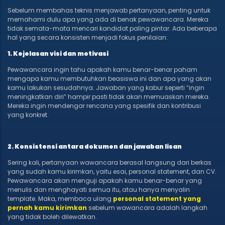
Sebelum membahas teknis menjawab pertanyaan, penting untuk
memahami dulu apa yang ada di benak pewawancara. Mereka
tidak semata-mata mencari kandidat paling pintar. Ada beberapa
hal yang secara konsisten menjadi fokus penilaian:
1. Kejelasan visi dan motivasi
Pewawancara ingin tahu apakah kamu benar-benar paham
mengapa kamu membutuhkan beasiswa ini dan apa yang akan
kamu lakukan sesudahnya. Jawaban yang kabur seperti “ingin
meningkatkan diri” hampir pasti tidak akan memuaskan mereka.
Mereka ingin mendengar rencana yang spesifik dan kontribusi
yang konkret.
2. Konsistensi antara dokumen dan jawaban lisan
Sering kali, pertanyaan wawancara berasal langsung dari berkas
yang sudah kamu kirimkan, yaitu esai, personal statement, dan CV.
Pewawancara akan menguji apakah kamu benar-benar yang
menulis dan menghayati semua itu, atau hanya menyalin
template. Maka, membaca ulang
personal statement yang
pernah kamu kirimkan
sebelum wawancara adalah langkah
yang tidak boleh dilewatkan.