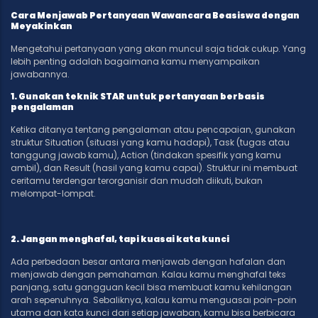
Cara Menjawab Pertanyaan Wawancara Beasiswa dengan
Meyakinkan
Mengetahui pertanyaan yang akan muncul saja tidak cukup. Yang
lebih penting adalah bagaimana kamu menyampaikan
jawabannya.
1. Gunakan teknik STAR untuk pertanyaan berbasis
pengalaman
Ketika ditanya tentang pengalaman atau pencapaian, gunakan
struktur Situation (situasi yang kamu hadapi), Task (tugas atau
tanggung jawab kamu), Action (tindakan spesifik yang kamu
ambil), dan Result (hasil yang kamu capai). Struktur ini membuat
ceritamu terdengar terorganisir dan mudah diikuti, bukan
melompat-lompat.
2. Jangan menghafal, tapi kuasai kata kunci
Ada perbedaan besar antara menjawab dengan hafalan dan
menjawab dengan pemahaman. Kalau kamu menghafal teks
panjang, satu gangguan kecil bisa membuat kamu kehilangan
arah sepenuhnya. Sebaliknya, kalau kamu menguasai poin-poin
utama dan kata kunci dari setiap jawaban, kamu bisa berbicara