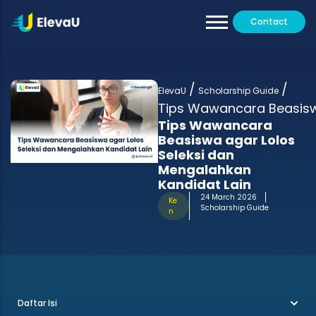
Contact
Our Tutors
All Programs
/
/
Testimoni
ElevaU
Scholarship Guide
Tips Wawancara Beasiswa
Tips Wawancara
Beasiswa agar Lolos
Seleksi dan
Mengalahkan
Kandidat Lain
24 March 2026
Ke
Scholarship Guide
n
Daftar Isi