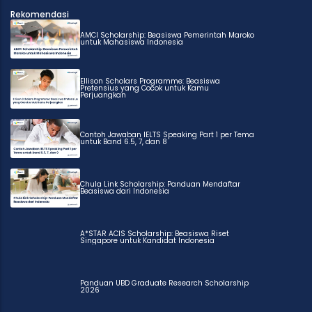
Rekomendasi
AMCI Scholarship: Beasiswa Pemerintah Maroko
untuk Mahasiswa Indonesia
Ellison Scholars Programme: Beasiswa
Pretensius yang Cocok untuk Kamu
Perjuangkan
Contoh Jawaban IELTS Speaking Part 1 per Tema
untuk Band 6.5, 7, dan 8
Chula Link Scholarship: Panduan Mendaftar
Beasiswa dari Indonesia
A*STAR ACIS Scholarship: Beasiswa Riset
Singapore untuk Kandidat Indonesia
Panduan UBD Graduate Research Scholarship
2026