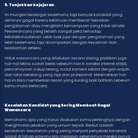
5. Tunjukkan kejujuran
Ini mungkin terdengar sederhana, tapi banyak kandidat yang
akhirnya gagal karena ketahuan membesar-besarkan
pengalaman atau mengklaim kemampuan yang tidak dimiliki.
Pewawancara yang terlatih sangat peka terhadap
ketidakkonsistenan. Lebih baik jujur dengan pengalaman yang
lebih sederhana, tapi disampaikan dengan keyakinan dan
kedalaman refleksi.
Untuk wawancara yang dilakukan secara daring, pastikan juga
hal-hal teknis sudah beres sebelum hari H: koneksi internet stabil,
pencahayaan cukup terang, sudut kamera setara dengan wajah,
dan latar belakang yang rapi dan profesional. Meremehkan hal-
hal ini bisa memberikan kesan yang kurang baik bahkan sebelum
kamu mulai berbicara.
Kesalahan Kandidat yang Sering Membuat Gagal
Wawancara
Memahami apa yang harus dilakukan sama pentingnya dengan
menghindari jebakan yang umum terjadi. Berikut adalah
kesalahan-kesalahan yang sering menjadi penyebab kandidat
gagal di tahap wawancara, meskipun sebenarnya mereka punya