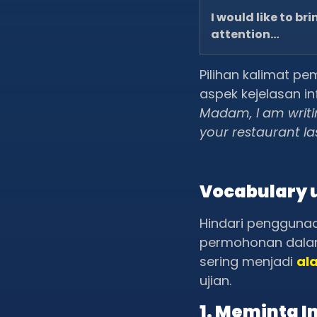
I would like to br
attention…
Pilihan kalimat 
aspek kejelasan i
Madam, I am writin
your restaurant la
Vocabulary 
Hindari penggunaa
permohonan dalam 
sering menjadi
ala
ujian.
1. Meminta I