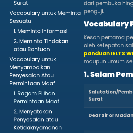
Surat
dari pembuka hing
penguji.
Vocabulary untuk Meminta
Sesuatu
Vocabulary 
1. Meminta Informasi
Kesan pertama pe
2. Meminta Tindakan
oleh ketepatan s
atau Bantuan
panduan IELTS Wr
Vocabulary untuk
maupun umum sec
Menyampaikan
1. Salam Pe
Penyesalan Atau
Permintaan Maaf
Salutation/Pem
1. Ragam Pilihan
Surat
Permintaan Maaf
2. Menyatakan
Dear Sir or Mada
Penyesalan atau
Ketidaknyamanan