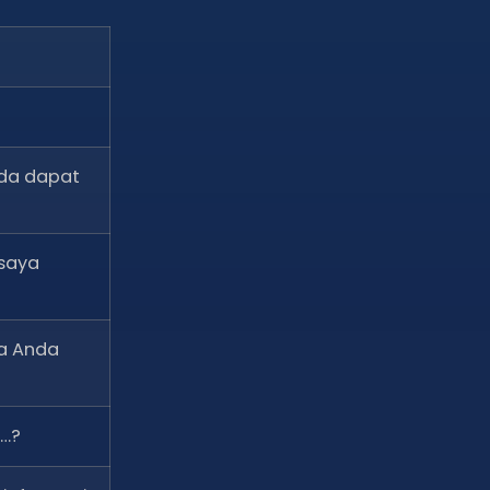
nda dapat
saya
ka Anda
a…?