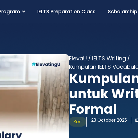
Program
IELTS Preparation Class
Scholarship
ElevaU
/
IELTS Writing
/
Kumpulan IELTS Vocabula
Kumpulan 
untuk Wri
Formal
23 October 2025
I
Ken