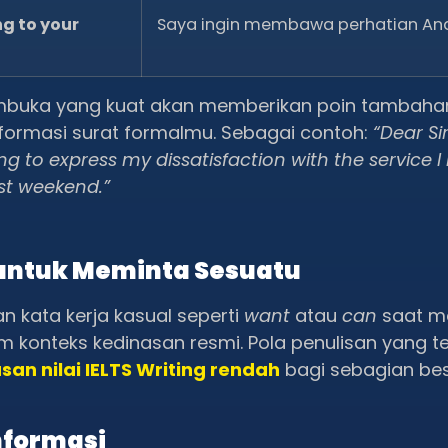
ing to your
Saya ingin membawa perhatian An
pembuka yang kuat akan memberikan poin tambah
nformasi surat formalmu. Sebagai contoh:
“Dear Sir
g to express my dissatisfaction with the service I
st weekend.”
untuk Meminta Sesuatu
n kata kerja kasual seperti
want
atau
can
saat m
konteks kedinasan resmi. Pola penulisan yang ter
san nilai IELTS Writing rendah
bagi sebagian bes
nformasi