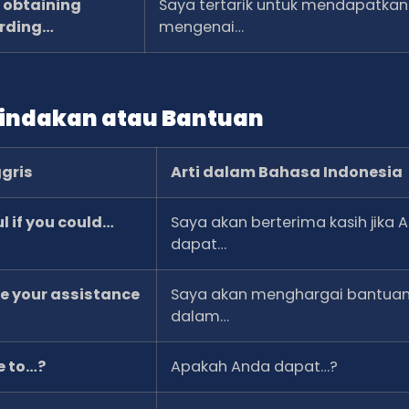
n obtaining
Saya tertarik untuk mendapatkan
arding…
mengenai…
Tindakan atau Bantuan
gris
Arti dalam Bahasa Indonesia
l if you could…
Saya akan berterima kasih jika 
dapat…
te your assistance
Saya akan menghargai bantua
dalam…
e to…?
Apakah Anda dapat…?