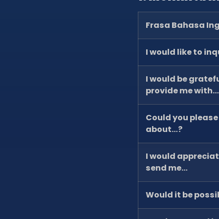
Frasa Bahasa Ing
I would like to in
I would be gratefu
provide me with…
Could you please
about…?
I would appreciate
send me…
Would it be possi