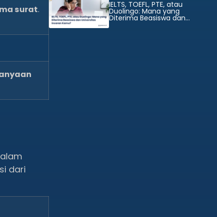
IELTS, TOEFL, PTE, atau
ma surat
.
Duolingo: Mana yang
Diterima Beasiswa dan
Universitas Incaran Kamu?
tanyaan
salam
i dari