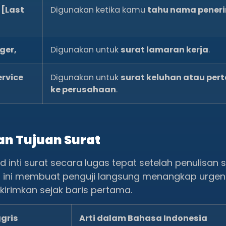
 [Last
Digunakan ketika kamu
tahu nama peneri
ger,
Digunakan untuk
surat lamaran kerja
.
rvice
Digunakan untuk
surat keluhan atau per
ke perusahaan
.
an Tujuan Surat
inti surat secara lugas tepat setelah penulisan 
 ini membuat penguji langsung menangkap urgens
irimkan sejak baris pertama.
gris
Arti dalam Bahasa Indonesia