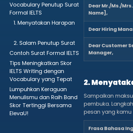
Vocabulary Penutup Surat
Dear Mr./Ms./Mrs.
Formal IELTS
Name],
1. Menyatakan Harapan
Dear Hiring Mana
2. Salam Penutup Surat
Dear Customer Se
Contoh Surat Formal IELTS
Manager,
Tips Meningkatkan Skor
IELTS Writing dengan
Vocabulary yang Tepat
2. Menyatak
Lumpuhkan Keraguan
Sampaikan maksud 
Menulismu dan Raih Band
pembuka. Langkah
Skor Tertinggi Bersama
pesan yang kamu k
ElevaU!
Frasa Bahasa Ing