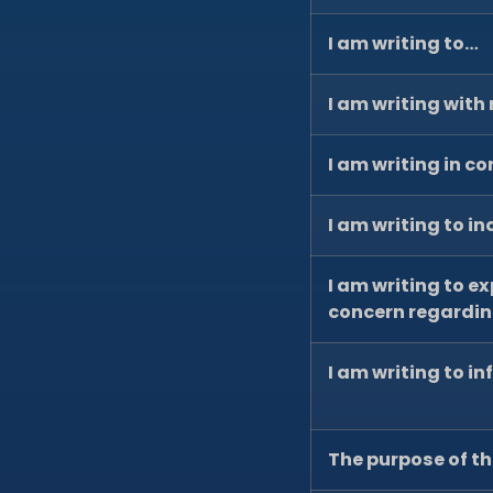
I am writing to…
I am writing with
I am writing in c
I am writing to i
I am writing to e
concern regardi
I am writing to i
The purpose of thi