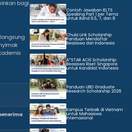
kinkan bagi
Contoh Jawaban IELTS
Speaking Part 1 per Tema
untuk Band 6.5, 7, dan 8
Chula Link Scholarship:
 langsung
Panduan Mendaftar
Beasiswa dari Indonesia
nyimak
kademis
A*STAR ACIS Scholarship:
Beasiswa Riset Singapore
untuk Kandidat Indonesia
Panduan UBD Graduate
Research Scholarship 2026
Kampus Terbaik di Vietnam
untuk Mahasiswa
penerima
Internasional