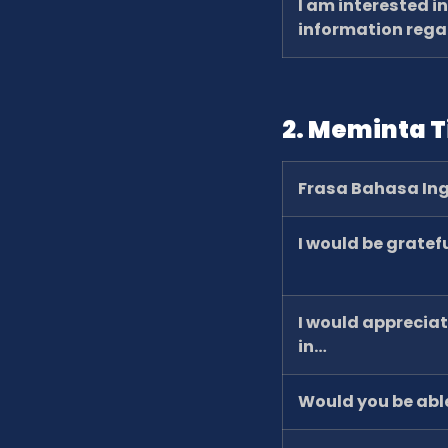
I am interested i
information reg
2. Meminta 
Frasa Bahasa Ing
I would be gratefu
I would apprecia
in…
Would you be abl