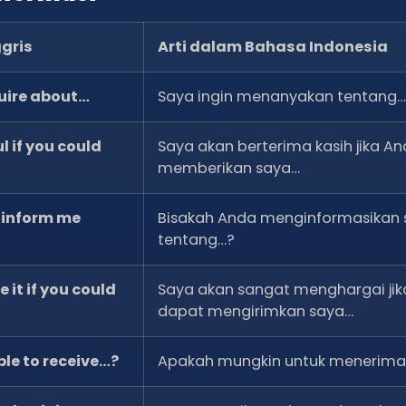
gris
Arti dalam Bahasa Indonesia
quire about…
Saya ingin menanyakan tentang…
l if you could
Saya akan berterima kasih jika A
memberikan saya…
 inform me
Bisakah Anda menginformasikan 
tentang…?
 it if you could
Saya akan sangat menghargai ji
dapat mengirimkan saya…
ble to receive…?
Apakah mungkin untuk menerim