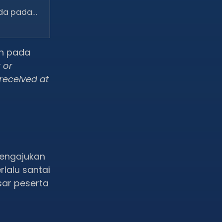
da pada…
an pada
 or
 received at
engajukan
lalu santai
ar peserta